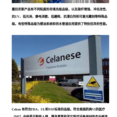
塞拉尼斯
产品有不同粘度的非填充级品级，以及玻纤增强、冲击改性、
抗UV、低光泽、静电消散、低磨耗、抗漂白剂和可激光雕刻等特殊品
级。有些特殊品级为燃油系统和供水管道应用提供了特别优异的性能。
Celcon 有符合FDA、UL和NSF标准的品级。符合美国药典VI的医疗
（MT）品级是干粉吸入器、胰岛素笔和其它医疗设备用材的杰出候选