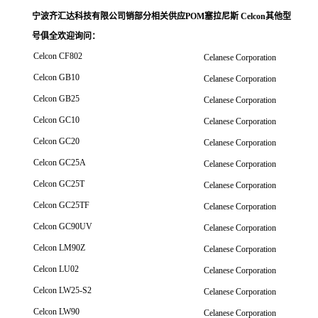
宁波齐汇达科技有限公司销
部分相关供应POM塞拉尼斯 Celcon其他型
号俱全欢迎询问
：
Celcon CF802
Celanese Corporation
Celcon GB10
Celanese Corporation
Celcon GB25
Celanese Corporation
Celcon GC10
Celanese Corporation
Celcon GC20
Celanese Corporation
Celcon GC25A
Celanese Corporation
Celcon GC25T
Celanese Corporation
Celcon GC25TF
Celanese Corporation
Celcon GC90UV
Celanese Corporation
Celcon LM90Z
Celanese Corporation
Celcon LU02
Celanese Corporation
Celcon LW25-S2
Celanese Corporation
Celcon LW90
Celanese Corporation