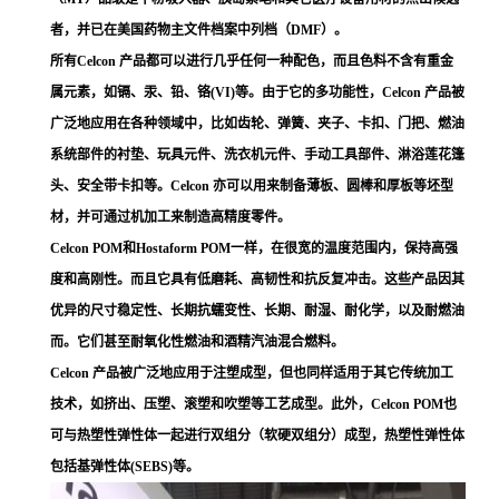
者，并已在美国药物主文件档案中列档（DMF）。
所有Celcon 产品都可以进行几乎任何一种配色，而且色料不含有重金
属元素，如镉、汞、铅、铬(VI)等。由于它的多功能性，Celcon 产品被
广泛地应用在各种领域中，比如齿轮、弹簧、夹子、卡扣、门把、燃油
系统部件的衬垫、玩具元件、洗衣机元件、手动工具部件、淋浴莲花篷
头、安全带卡扣等。Celcon 亦可以用来制备薄板、圆棒和厚板等坯型
材，并可通过机加工来制造高精度零件。
Celcon POM和Hostaform POM一样，在很宽的温度范围内，保持高强
度和高刚性。而且它具有低磨耗、高韧性和抗反复冲击。这些产品因其
优异的尺寸稳定性、长期抗蠕变性、长期、耐湿、耐化学，以及耐燃油
而。它们甚至耐氧化性燃油和酒精汽油混合燃料。
Celcon 产品被广泛地应用于注塑成型，但也同样适用于其它传统加工
技术，如挤出、压塑、滚塑和吹塑等工艺成型。此外，Celcon POM也
可与热塑性弹性体一起进行双组分（软硬双组分）成型，热塑性弹性体
包括基弹性体(SEBS)等。