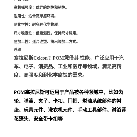
高机械强度
：优异的刚性和韧性。
耐磨性
：适合高摩擦环境。
耐化学性
：耐多种化学物质。
尺寸稳定性
：低吸湿性，保持尺寸稳定。
易加工性
：适合注塑、挤出等加工方式。
总结
塞拉尼斯Celcon® POM凭借其 性能，广泛应用于汽
车、电子、消费品、工业和医疗等领域，满足高精
度、高强度和耐化学腐蚀的需求。
POM
塞拉尼斯可运用于产品被各种领域中，比如齿
轮、弹簧、夹子、卡扣、门把、
燃油系统部件的衬
垫、玩具元件、洗衣机元件、手动工具部件、淋浴莲
花篷头、安全带卡扣等