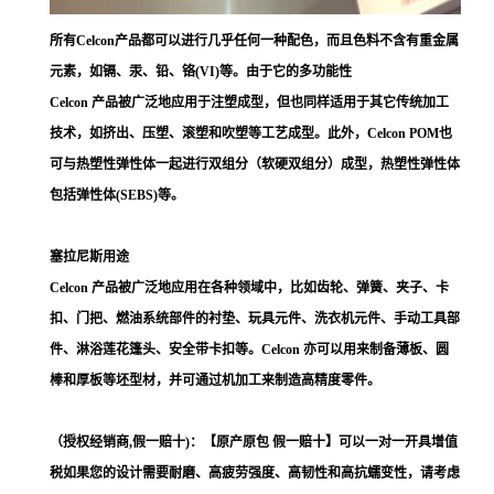
所有Celcon产品都可以进行几乎任何一种配色，而且色料不含有重金属
元素，如镉、汞、铅、铬(VI)等。由于它的多功能性
Celcon 产品被广泛地应用于注塑成型，但也同样适用于其它传统加工
技术，如挤出、压塑、滚塑和吹塑等工艺成型。此外，Celcon POM也
可与热塑性弹性体一起进行双组分（软硬双组分）成型，热塑性弹性体
包括弹性体(SEBS)等。
塞拉尼斯用途
Celcon 产品被广泛地应用在各种领域中，比如齿轮、弹簧、夹子、卡
扣、门把、燃油系统部件的衬垫、玩具元件、洗衣机元件、手动工具部
件、淋浴莲花篷头、安全带卡扣等。Celcon 亦可以用来制备薄板、圆
棒和厚板等坯型材，并可通过机加工来制造高精度零件。
（授权经销商,假一赔十)：【原产原包 假一赔十】可以一对一开具增值
税如果您的设计需要耐磨、高疲劳强度、高韧性和高抗蠕变性，请考虑