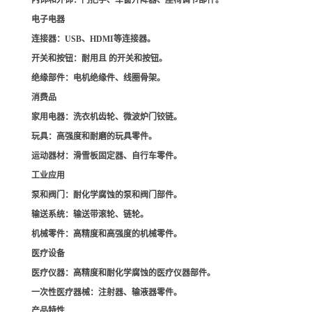
内饰和外饰
：门把手、车窗升降器、座椅调节部件。
电子电器
连接器
：USB、HDMI等连接器。
开关和按钮
：耐用且 的开关和按钮。
绝缘部件
：电机绝缘件、线圈骨架。
消费品
家用电器
：洗衣机齿轮、微波炉门铰链。
玩具
：高强度和耐磨的玩具零件。
运动器材
：滑雪板固定器、自行车零件。
工业应用
泵和阀门
：耐化学腐蚀的泵和阀门部件。
输送系统
：输送带滚轮、链轮。
机械零件
：高精度和高强度的机械零件。
医疗设备
医疗仪器
：高精度和耐化学腐蚀的医疗仪器部件。
一次性医疗器械
：注射器、输液器零件。
产品特性