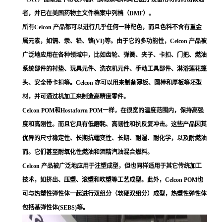
者，并已在美国药物主文件档案中列档（DMF）。
所有Celcon 产品都可以进行几乎任何一种配色，而且色料不含有重金
属元素，如镉、汞、铅、铬(VI)等。由于它的多功能性，Celcon 产品被
广泛地应用在各种领域中，比如齿轮、弹簧、夹子、卡扣、门把、燃油
系统部件的衬垫、玩具元件、洗衣机元件、手动工具部件、淋浴莲花篷
头、安全带卡扣等。Celcon 亦可以用来制备薄板、圆棒和厚板等坯型
材，并可通过机加工来制造高精度零件。
Celcon POM和Hostaform POM一样，在很宽的温度范围内，保持高强
度和高刚性。而且它具有低磨耗、高韧性和抗反复冲击。这些产品因其
优异的尺寸稳定性、长期抗蠕变性、长期、耐湿、耐化学，以及耐燃油
而。它们甚至耐氧化性燃油和酒精汽油混合燃料。
Celcon 产品被广泛地应用于注塑成型，但也同样适用于其它传统加工
技术，如挤出、压塑、滚塑和吹塑等工艺成型。此外，Celcon POM也
可与热塑性弹性体一起进行双组分（软硬双组分）成型，热塑性弹性体
包括基弹性体(SEBS)等。