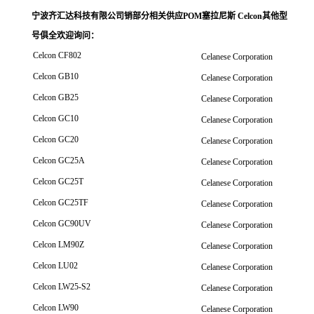
宁波齐汇达科技有限公司销
部分相关供应POM塞拉尼斯 Celcon其他型
号俱全欢迎询问
：
Celcon CF802
Celanese Corporation
Celcon GB10
Celanese Corporation
Celcon GB25
Celanese Corporation
Celcon GC10
Celanese Corporation
Celcon GC20
Celanese Corporation
Celcon GC25A
Celanese Corporation
Celcon GC25T
Celanese Corporation
Celcon GC25TF
Celanese Corporation
Celcon GC90UV
Celanese Corporation
Celcon LM90Z
Celanese Corporation
Celcon LU02
Celanese Corporation
Celcon LW25-S2
Celanese Corporation
Celcon LW90
Celanese Corporation