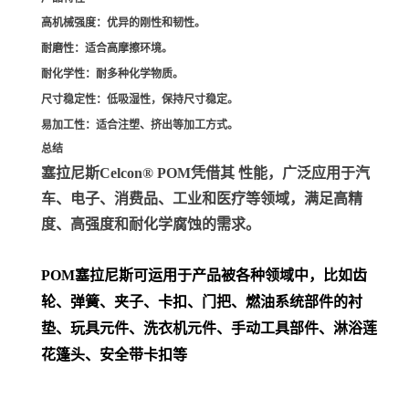
高机械强度
：优异的刚性和韧性。
耐磨性
：适合高摩擦环境。
耐化学性
：耐多种化学物质。
尺寸稳定性
：低吸湿性，保持尺寸稳定。
易加工性
：适合注塑、挤出等加工方式。
总结
塞拉尼斯Celcon® POM凭借其 性能，广泛应用于汽
车、电子、消费品、工业和医疗等领域，满足高精
度、高强度和耐化学腐蚀的需求。
POM
塞拉尼斯可运用于产品被各种领域中，比如齿
轮、弹簧、夹子、卡扣、门把、
燃油系统部件的衬
垫、玩具元件、洗衣机元件、手动工具部件、淋浴莲
花篷头、安全带卡扣等