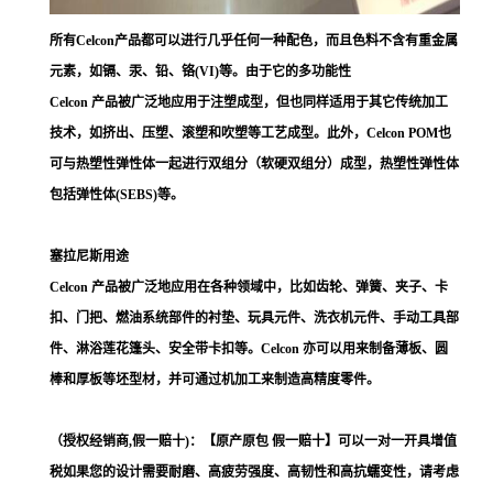
所有Celcon产品都可以进行几乎任何一种配色，而且色料不含有重金属
元素，如镉、汞、铅、铬(VI)等。由于它的多功能性
Celcon 产品被广泛地应用于注塑成型，但也同样适用于其它传统加工
技术，如挤出、压塑、滚塑和吹塑等工艺成型。此外，Celcon POM也
可与热塑性弹性体一起进行双组分（软硬双组分）成型，热塑性弹性体
包括弹性体(SEBS)等。
塞拉尼斯用途
Celcon 产品被广泛地应用在各种领域中，比如齿轮、弹簧、夹子、卡
扣、门把、燃油系统部件的衬垫、玩具元件、洗衣机元件、手动工具部
件、淋浴莲花篷头、安全带卡扣等。Celcon 亦可以用来制备薄板、圆
棒和厚板等坯型材，并可通过机加工来制造高精度零件。
（授权经销商,假一赔十)：【原产原包 假一赔十】可以一对一开具增值
税如果您的设计需要耐磨、高疲劳强度、高韧性和高抗蠕变性，请考虑