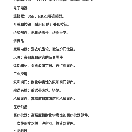
内饰和外饰
：门把手、车窗升降器、座椅调节部件。
电子电器
连接器
：USB、HDMI等连接器。
开关和按钮
：耐用且 的开关和按钮。
绝缘部件
：电机绝缘件、线圈骨架。
消费品
家用电器
：洗衣机齿轮、微波炉门铰链。
玩具
：高强度和耐磨的玩具零件。
运动器材
：滑雪板固定器、自行车零件。
工业应用
泵和阀门
：耐化学腐蚀的泵和阀门部件。
输送系统
：输送带滚轮、链轮。
机械零件
：高精度和高强度的机械零件。
医疗设备
医疗仪器
：高精度和耐化学腐蚀的医疗仪器部件。
一次性医疗器械
：注射器、输液器零件。
产品特性