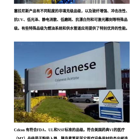
塞拉尼斯
产品有不同粘度的非填充级品级，以及玻纤增强、冲击改性、
抗UV、低光泽、静电消散、低磨耗、抗漂白剂和可激光雕刻等特殊品
级。有些特殊品级为燃油系统和供水管道应用提供了特别优异的性能。
Celcon 有符合FDA、UL和NSF标准的品级。符合美国药典VI的医疗
（MT）品级是干粉吸入器、胰岛素笔和其它医疗设备用材的杰出候选