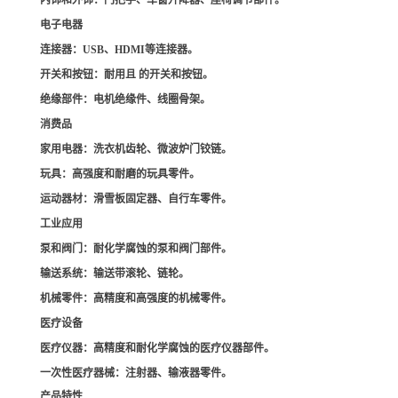
内饰和外饰
：门把手、车窗升降器、座椅调节部件。
电子电器
连接器
：USB、HDMI等连接器。
开关和按钮
：耐用且 的开关和按钮。
绝缘部件
：电机绝缘件、线圈骨架。
消费品
家用电器
：洗衣机齿轮、微波炉门铰链。
玩具
：高强度和耐磨的玩具零件。
运动器材
：滑雪板固定器、自行车零件。
工业应用
泵和阀门
：耐化学腐蚀的泵和阀门部件。
输送系统
：输送带滚轮、链轮。
机械零件
：高精度和高强度的机械零件。
医疗设备
医疗仪器
：高精度和耐化学腐蚀的医疗仪器部件。
一次性医疗器械
：注射器、输液器零件。
产品特性