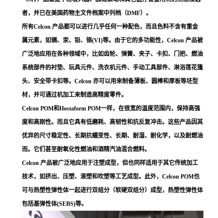
者，并已在美国药物主文件档案中列档（DMF）。
所有Celcon 产品都可以进行几乎任何一种配色，而且色料不含有重金
属元素，如镉、汞、铅、铬(VI)等。由于它的多功能性，Celcon 产品被
广泛地应用在各种领域中，比如齿轮、弹簧、夹子、卡扣、门把、燃油
系统部件的衬垫、玩具元件、洗衣机元件、手动工具部件、淋浴莲花篷
头、安全带卡扣等。Celcon 亦可以用来制备薄板、圆棒和厚板等坯型
材，并可通过机加工来制造高精度零件。
Celcon POM和Hostaform POM一样，在很宽的温度范围内，保持高强
度和高刚性。而且它具有低磨耗、高韧性和抗反复冲击。这些产品因其
优异的尺寸稳定性、长期抗蠕变性、长期、耐湿、耐化学，以及耐燃油
而。它们甚至耐氧化性燃油和酒精汽油混合燃料。
Celcon 产品被广泛地应用于注塑成型，但也同样适用于其它传统加工
技术，如挤出、压塑、滚塑和吹塑等工艺成型。此外，Celcon POM也
可与热塑性弹性体一起进行双组分（软硬双组分）成型，热塑性弹性体
包括基弹性体(SEBS)等。