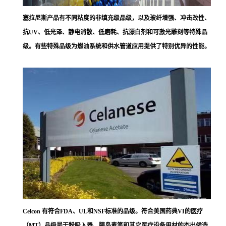
塞拉尼斯
产品有不同粘度的非填充级品级，以及玻纤增强、冲击改性、
抗UV、低光泽、静电消散、低磨耗、抗漂白剂和可激光雕刻等特殊品
级。有些特殊品级为燃油系统和供水管道应用提供了特别优异的性能。
Celcon 有符合FDA、UL和NSF标准的品级。符合美国药典VI的医疗
（MT）品级是干粉吸入器、胰岛素笔和其它医疗设备用材的杰出候选