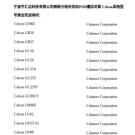
宁波齐汇达科技有限公司销
部分相关供应POM塞拉尼斯 Celcon其他型
号俱全欢迎询问
：
Celcon CF802
Celanese Corporation
Celcon GB10
Celanese Corporation
Celcon GB25
Celanese Corporation
Celcon GC10
Celanese Corporation
Celcon GC20
Celanese Corporation
Celcon GC25A
Celanese Corporation
Celcon GC25T
Celanese Corporation
Celcon GC25TF
Celanese Corporation
Celcon GC90UV
Celanese Corporation
Celcon LM90Z
Celanese Corporation
Celcon LU02
Celanese Corporation
Celcon LW25-S2
Celanese Corporation
Celcon LW90
Celanese Corporation