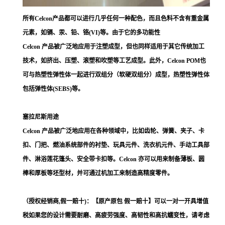
所有Celcon产品都可以进行几乎任何一种配色，而且色料不含有重金属
元素，如镉、汞、铅、铬(VI)等。由于它的多功能性
Celcon 产品被广泛地应用于注塑成型，但也同样适用于其它传统加工
技术，如挤出、压塑、滚塑和吹塑等工艺成型。此外，Celcon POM也
可与热塑性弹性体一起进行双组分（软硬双组分）成型，热塑性弹性体
包括弹性体(SEBS)等。
塞拉尼斯用途
Celcon 产品被广泛地应用在各种领域中，比如齿轮、弹簧、夹子、卡
扣、门把、燃油系统部件的衬垫、玩具元件、洗衣机元件、手动工具部
件、淋浴莲花篷头、安全带卡扣等。Celcon 亦可以用来制备薄板、圆
棒和厚板等坯型材，并可通过机加工来制造高精度零件。
（授权经销商,假一赔十)：【原产原包 假一赔十】可以一对一开具增值
税如果您的设计需要耐磨、高疲劳强度、高韧性和高抗蠕变性，请考虑