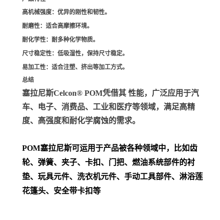
高机械强度
：优异的刚性和韧性。
耐磨性
：适合高摩擦环境。
耐化学性
：耐多种化学物质。
尺寸稳定性
：低吸湿性，保持尺寸稳定。
易加工性
：适合注塑、挤出等加工方式。
总结
塞拉尼斯Celcon® POM凭借其 性能，广泛应用于汽
车、电子、消费品、工业和医疗等领域，满足高精
度、高强度和耐化学腐蚀的需求。
POM
塞拉尼斯可运用于产品被各种领域中，比如齿
轮、弹簧、夹子、卡扣、门把、
燃油系统部件的衬
垫、玩具元件、洗衣机元件、手动工具部件、淋浴莲
花篷头、安全带卡扣等