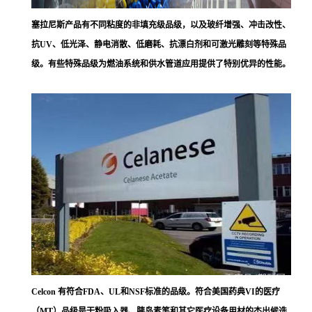
塞拉尼斯
产品有不同粘度的非填充级品级，以及玻纤增强、冲击改性、
抗UV、低光泽、静电消散、低磨耗、抗漂白剂和可激光雕刻等特殊品
级。有些特殊品级为燃油系统和供水管道应用提供了特别优异的性能。
Celcon 有符合FDA、UL和NSF标准的品级。符合美国药典VI的医疗
（MT）品级是干粉吸入器、胰岛素笔和其它医疗设备用材的杰出候选