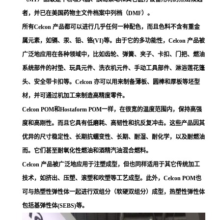
者，并已在美国药物主文件档案中列档（DMF）。
所有Celcon 产品都可以进行几乎任何一种配色，而且色料不含有重金
属元素，如镉、汞、铅、铬(VI)等。由于它的多功能性，Celcon 产品被
广泛地应用在各种领域中，比如齿轮、弹簧、夹子、卡扣、门把、燃油
系统部件的衬垫、玩具元件、洗衣机元件、手动工具部件、淋浴莲花篷
头、安全带卡扣等。Celcon 亦可以用来制备薄板、圆棒和厚板等坯型
材，并可通过机加工来制造高精度零件。
Celcon POM和Hostaform POM一样，在很宽的温度范围内，保持高强
度和高刚性。而且它具有低磨耗、高韧性和抗反复冲击。这些产品因其
优异的尺寸稳定性、长期抗蠕变性、长期、耐湿、耐化学，以及耐燃油
而。它们甚至耐氧化性燃油和酒精汽油混合燃料。
Celcon 产品被广泛地应用于注塑成型，但也同样适用于其它传统加工
技术，如挤出、压塑、滚塑和吹塑等工艺成型。此外，Celcon POM也
可与热塑性弹性体一起进行双组分（软硬双组分）成型，热塑性弹性体
包括基弹性体(SEBS)等。