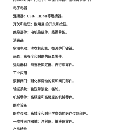
内饰和外饰
：门把手、车窗升降器、座椅调节部件。
电子电器
连接器
：USB、HDMI等连接器。
开关和按钮
：耐用且 的开关和按钮。
绝缘部件
：电机绝缘件、线圈骨架。
消费品
家用电器
：洗衣机齿轮、微波炉门铰链。
玩具
：高强度和耐磨的玩具零件。
运动器材
：滑雪板固定器、自行车零件。
工业应用
泵和阀门
：耐化学腐蚀的泵和阀门部件。
输送系统
：输送带滚轮、链轮。
机械零件
：高精度和高强度的机械零件。
医疗设备
医疗仪器
：高精度和耐化学腐蚀的医疗仪器部件。
一次性医疗器械
：注射器、输液器零件。
产品特性