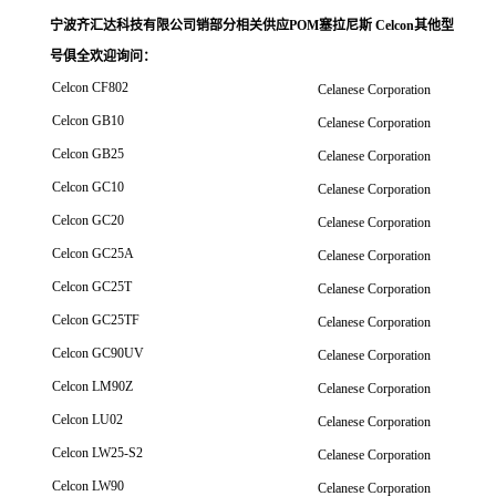
宁波齐汇达科技有限公司销
部分相关供应POM塞拉尼斯 Celcon其他型
号俱全欢迎询问
：
Celcon CF802
Celanese Corporation
Celcon GB10
Celanese Corporation
Celcon GB25
Celanese Corporation
Celcon GC10
Celanese Corporation
Celcon GC20
Celanese Corporation
Celcon GC25A
Celanese Corporation
Celcon GC25T
Celanese Corporation
Celcon GC25TF
Celanese Corporation
Celcon GC90UV
Celanese Corporation
Celcon LM90Z
Celanese Corporation
Celcon LU02
Celanese Corporation
Celcon LW25-S2
Celanese Corporation
Celcon LW90
Celanese Corporation