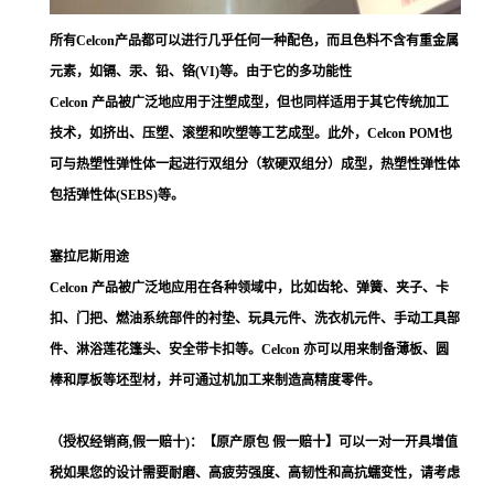
所有Celcon产品都可以进行几乎任何一种配色，而且色料不含有重金属
元素，如镉、汞、铅、铬(VI)等。由于它的多功能性
Celcon 产品被广泛地应用于注塑成型，但也同样适用于其它传统加工
技术，如挤出、压塑、滚塑和吹塑等工艺成型。此外，Celcon POM也
可与热塑性弹性体一起进行双组分（软硬双组分）成型，热塑性弹性体
包括弹性体(SEBS)等。
塞拉尼斯用途
Celcon 产品被广泛地应用在各种领域中，比如齿轮、弹簧、夹子、卡
扣、门把、燃油系统部件的衬垫、玩具元件、洗衣机元件、手动工具部
件、淋浴莲花篷头、安全带卡扣等。Celcon 亦可以用来制备薄板、圆
棒和厚板等坯型材，并可通过机加工来制造高精度零件。
（授权经销商,假一赔十)：【原产原包 假一赔十】可以一对一开具增值
税如果您的设计需要耐磨、高疲劳强度、高韧性和高抗蠕变性，请考虑