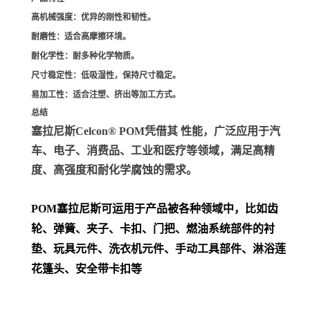
高机械强度
：优异的刚性和韧性。
耐磨性
：适合高摩擦环境。
耐化学性
：耐多种化学物质。
尺寸稳定性
：低吸湿性，保持尺寸稳定。
易加工性
：适合注塑、挤出等加工方式。
总结
塞拉尼斯Celcon® POM凭借其 性能，广泛应用于汽
车、电子、消费品、工业和医疗等领域，满足高精
度、高强度和耐化学腐蚀的需求。
POM
塞拉尼斯可运用于产品被各种领域中，比如齿
轮、弹簧、夹子、卡扣、门把、
燃油系统部件的衬
垫、玩具元件、洗衣机元件、手动工具部件、淋浴莲
花篷头、安全带卡扣等