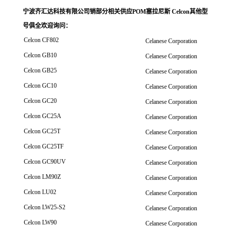
宁波齐汇达科技有限公司销
部分相关供应POM塞拉尼斯 Celcon其他型
号俱全欢迎询问
：
Celcon CF802
Celanese Corporation
Celcon GB10
Celanese Corporation
Celcon GB25
Celanese Corporation
Celcon GC10
Celanese Corporation
Celcon GC20
Celanese Corporation
Celcon GC25A
Celanese Corporation
Celcon GC25T
Celanese Corporation
Celcon GC25TF
Celanese Corporation
Celcon GC90UV
Celanese Corporation
Celcon LM90Z
Celanese Corporation
Celcon LU02
Celanese Corporation
Celcon LW25-S2
Celanese Corporation
Celcon LW90
Celanese Corporation