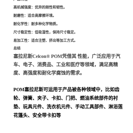
高机械强度
：优异的刚性和韧性。
耐磨性
：适合高摩擦环境。
耐化学性
：耐多种化学物质。
尺寸稳定性
：低吸湿性，保持尺寸稳定。
易加工性
：适合注塑、挤出等加工方式。
总结
塞拉尼斯Celcon® POM凭借其 性能，广泛应用于汽
车、电子、消费品、工业和医疗等领域，满足高精
度、高强度和耐化学腐蚀的需求。
POM
塞拉尼斯可运用于产品被各种领域中，比如齿
轮、弹簧、夹子、卡扣、门把、
燃油系统部件的衬
垫、玩具元件、洗衣机元件、手动工具部件、淋浴莲
花篷头、安全带卡扣等