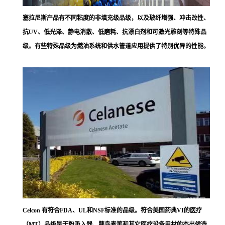
塞拉尼斯
产品有不同粘度的非填充级品级，以及玻纤增强、冲击改性、
抗UV、低光泽、静电消散、低磨耗、抗漂白剂和可激光雕刻等特殊品
级。有些特殊品级为燃油系统和供水管道应用提供了特别优异的性能。
Celcon 有符合FDA、UL和NSF标准的品级。符合美国药典VI的医疗
（MT）品级是干粉吸入器、胰岛素笔和其它医疗设备用材的杰出候选