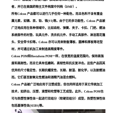
者，并已在美国药物主文件档案中列档（DMF）。
所有Celcon 产品都可以进行几乎任何一种配色，而且色料不含有重金
属元素，如镉、汞、铅、铬(VI)等。由于它的多功能性，Celcon 产品被
广泛地应用在各种领域中，比如齿轮、弹簧、夹子、卡扣、门把、燃油
系统部件的衬垫、玩具元件、洗衣机元件、手动工具部件、淋浴莲花篷
头、安全带卡扣等。Celcon 亦可以用来制备薄板、圆棒和厚板等坯型
材，并可通过机加工来制造高精度零件。
Celcon POM和Hostaform POM一样，在很宽的温度范围内，保持高强
度和高刚性。而且它具有低磨耗、高韧性和抗反复冲击。这些产品因其
优异的尺寸稳定性、长期抗蠕变性、长期、耐湿、耐化学，以及耐燃油
而。它们甚至耐氧化性燃油和酒精汽油混合燃料。
Celcon 产品被广泛地应用于注塑成型，但也同样适用于其它传统加工
技术，如挤出、压塑、滚塑和吹塑等工艺成型。此外，Celcon POM也
可与热塑性弹性体一起进行双组分（软硬双组分）成型，热塑性弹性体
包括基弹性体(SEBS)等。