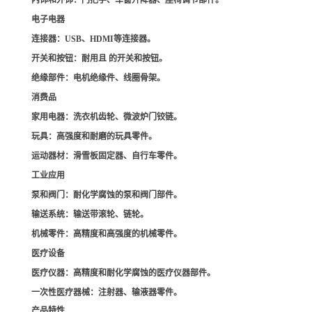
内饰和外饰
：门把手、车窗升降器、座椅调节部件。
电子电器
连接器
：USB、HDMI等连接器。
开关和按钮
：耐用且 的开关和按钮。
绝缘部件
：电机绝缘件、线圈骨架。
消费品
家用电器
：洗衣机齿轮、微波炉门铰链。
玩具
：高强度和耐磨的玩具零件。
运动器材
：滑雪板固定器、自行车零件。
工业应用
泵和阀门
：耐化学腐蚀的泵和阀门部件。
输送系统
：输送带滚轮、链轮。
机械零件
：高精度和高强度的机械零件。
医疗设备
医疗仪器
：高精度和耐化学腐蚀的医疗仪器部件。
一次性医疗器械
：注射器、输液器零件。
产品特性