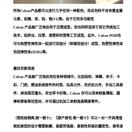
所有Celcon产品都可以进行几乎任何一种配色，而且色料不含有重金属
元素，如镉、汞、铅、铬(VI)等。由于它的多功能性
Celcon 产品被广泛地应用于注塑成型，但也同样适用于其它传统加工
技术，如挤出、压塑、滚塑和吹塑等工艺成型。此外，Celcon POM也
可与热塑性弹性体一起进行双组分（软硬双组分）成型，热塑性弹性体
包括弹性体(SEBS)等。
塞拉尼斯用途
Celcon 产品被广泛地应用在各种领域中，比如齿轮、弹簧、夹子、卡
扣、门把、燃油系统部件的衬垫、玩具元件、洗衣机元件、手动工具部
件、淋浴莲花篷头、安全带卡扣等。Celcon 亦可以用来制备薄板、圆
棒和厚板等坯型材，并可通过机加工来制造高精度零件。
（授权经销商,假一赔十)：【原产原包 假一赔十】可以一对一开具增值
税如果您的设计需要耐磨、高疲劳强度、高韧性和高抗蠕变性，请考虑