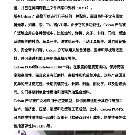
者，并已在美国药物主文件档案中列档（DMF）。
所有Celcon 产品都可以进行几乎任何一种配色，而且色料不含有重金
属元素，如镉、汞、铅、铬(VI)等。由于它的多功能性，Celcon 产品被
广泛地应用在各种领域中，比如齿轮、弹簧、夹子、卡扣、门把、燃油
系统部件的衬垫、玩具元件、洗衣机元件、手动工具部件、淋浴莲花篷
头、安全带卡扣等。Celcon 亦可以用来制备薄板、圆棒和厚板等坯型
材，并可通过机加工来制造高精度零件。
Celcon POM和Hostaform POM一样，在很宽的温度范围内，保持高强
度和高刚性。而且它具有低磨耗、高韧性和抗反复冲击。这些产品因其
优异的尺寸稳定性、长期抗蠕变性、长期、耐湿、耐化学，以及耐燃油
而。它们甚至耐氧化性燃油和酒精汽油混合燃料。
Celcon 产品被广泛地应用于注塑成型，但也同样适用于其它传统加工
技术，如挤出、压塑、滚塑和吹塑等工艺成型。此外，Celcon POM也
可与热塑性弹性体一起进行双组分（软硬双组分）成型，热塑性弹性体
包括基弹性体(SEBS)等。