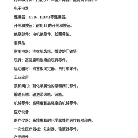
内饰和外饰
：门把手、车窗升降器、座椅调节部件。
电子电器
连接器
：USB、HDMI等连接器。
开关和按钮
：耐用且 的开关和按钮。
绝缘部件
：电机绝缘件、线圈骨架。
消费品
家用电器
：洗衣机齿轮、微波炉门铰链。
玩具
：高强度和耐磨的玩具零件。
运动器材
：滑雪板固定器、自行车零件。
工业应用
泵和阀门
：耐化学腐蚀的泵和阀门部件。
输送系统
：输送带滚轮、链轮。
机械零件
：高精度和高强度的机械零件。
医疗设备
医疗仪器
：高精度和耐化学腐蚀的医疗仪器部件。
一次性医疗器械
：注射器、输液器零件。
产品特性