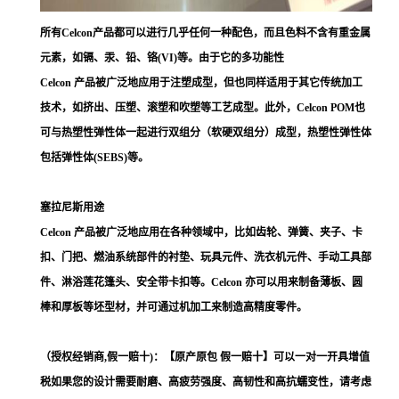
所有Celcon产品都可以进行几乎任何一种配色，而且色料不含有重金属
元素，如镉、汞、铅、铬(VI)等。由于它的多功能性
Celcon 产品被广泛地应用于注塑成型，但也同样适用于其它传统加工
技术，如挤出、压塑、滚塑和吹塑等工艺成型。此外，Celcon POM也
可与热塑性弹性体一起进行双组分（软硬双组分）成型，热塑性弹性体
包括弹性体(SEBS)等。
塞拉尼斯用途
Celcon 产品被广泛地应用在各种领域中，比如齿轮、弹簧、夹子、卡
扣、门把、燃油系统部件的衬垫、玩具元件、洗衣机元件、手动工具部
件、淋浴莲花篷头、安全带卡扣等。Celcon 亦可以用来制备薄板、圆
棒和厚板等坯型材，并可通过机加工来制造高精度零件。
（授权经销商,假一赔十)：【原产原包 假一赔十】可以一对一开具增值
税如果您的设计需要耐磨、高疲劳强度、高韧性和高抗蠕变性，请考虑