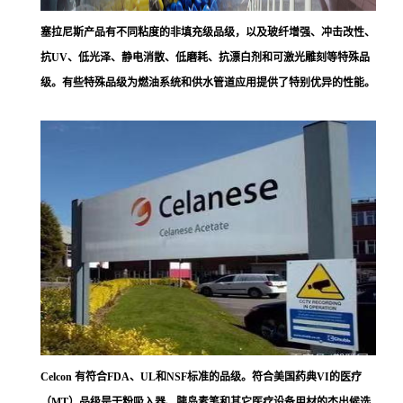
塞拉尼斯
产品有不同粘度的非填充级品级，以及玻纤增强、冲击改性、
抗UV、低光泽、静电消散、低磨耗、抗漂白剂和可激光雕刻等特殊品
级。有些特殊品级为燃油系统和供水管道应用提供了特别优异的性能。
Celcon 有符合FDA、UL和NSF标准的品级。符合美国药典VI的医疗
（MT）品级是干粉吸入器、胰岛素笔和其它医疗设备用材的杰出候选