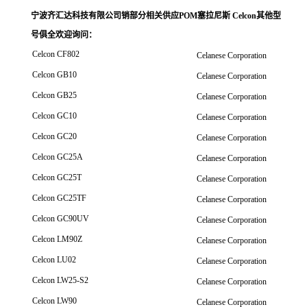
宁波齐汇达科技有限公司销
部分相关供应POM塞拉尼斯 Celcon其他型
号俱全欢迎询问
：
Celcon CF802
Celanese Corporation
Celcon GB10
Celanese Corporation
Celcon GB25
Celanese Corporation
Celcon GC10
Celanese Corporation
Celcon GC20
Celanese Corporation
Celcon GC25A
Celanese Corporation
Celcon GC25T
Celanese Corporation
Celcon GC25TF
Celanese Corporation
Celcon GC90UV
Celanese Corporation
Celcon LM90Z
Celanese Corporation
Celcon LU02
Celanese Corporation
Celcon LW25-S2
Celanese Corporation
Celcon LW90
Celanese Corporation