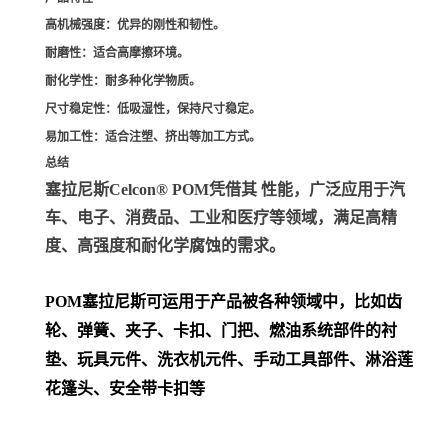
高机械强度
：优异的刚性和韧性。
耐磨性
：适合高摩擦环境。
耐化学性
：耐多种化学物质。
尺寸稳定性
：低吸湿性，保持尺寸稳定。
易加工性
：适合注塑、挤出等加工方式。
总结
塞拉尼斯Celcon® POM凭借其 性能，广泛应用于汽
车、电子、消费品、工业和医疗等领域，满足高精
度、高强度和耐化学腐蚀的需求。
POM
塞拉尼斯可运用于产品被各种领域中，比如齿
轮、弹簧、夹子、卡扣、门把、
燃油系统部件的衬
垫、玩具元件、洗衣机元件、手动工具部件、淋浴莲
花篷头、安全带卡扣等