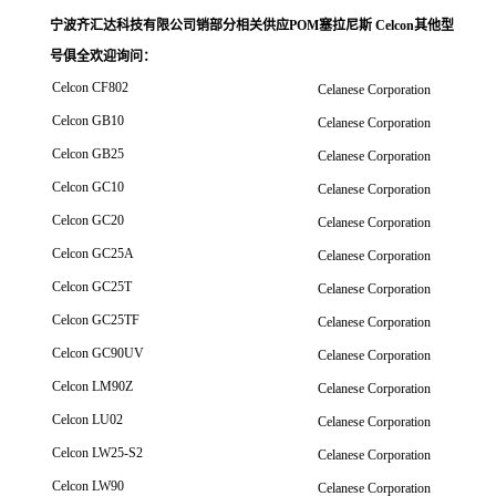
宁波齐汇达科技有限公司销
部分相关供应POM塞拉尼斯 Celcon其他型
号俱全欢迎询问
：
Celcon CF802
Celanese Corporation
Celcon GB10
Celanese Corporation
Celcon GB25
Celanese Corporation
Celcon GC10
Celanese Corporation
Celcon GC20
Celanese Corporation
Celcon GC25A
Celanese Corporation
Celcon GC25T
Celanese Corporation
Celcon GC25TF
Celanese Corporation
Celcon GC90UV
Celanese Corporation
Celcon LM90Z
Celanese Corporation
Celcon LU02
Celanese Corporation
Celcon LW25-S2
Celanese Corporation
Celcon LW90
Celanese Corporation