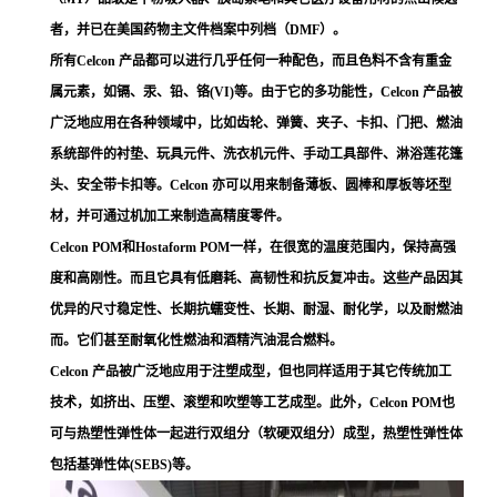
者，并已在美国药物主文件档案中列档（DMF）。
所有Celcon 产品都可以进行几乎任何一种配色，而且色料不含有重金
属元素，如镉、汞、铅、铬(VI)等。由于它的多功能性，Celcon 产品被
广泛地应用在各种领域中，比如齿轮、弹簧、夹子、卡扣、门把、燃油
系统部件的衬垫、玩具元件、洗衣机元件、手动工具部件、淋浴莲花篷
头、安全带卡扣等。Celcon 亦可以用来制备薄板、圆棒和厚板等坯型
材，并可通过机加工来制造高精度零件。
Celcon POM和Hostaform POM一样，在很宽的温度范围内，保持高强
度和高刚性。而且它具有低磨耗、高韧性和抗反复冲击。这些产品因其
优异的尺寸稳定性、长期抗蠕变性、长期、耐湿、耐化学，以及耐燃油
而。它们甚至耐氧化性燃油和酒精汽油混合燃料。
Celcon 产品被广泛地应用于注塑成型，但也同样适用于其它传统加工
技术，如挤出、压塑、滚塑和吹塑等工艺成型。此外，Celcon POM也
可与热塑性弹性体一起进行双组分（软硬双组分）成型，热塑性弹性体
包括基弹性体(SEBS)等。