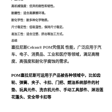
高机械强度
：优异的刚性和韧性。
耐磨性
：适合高摩擦环境。
耐化学性
：耐多种化学物质。
尺寸稳定性
：低吸湿性，保持尺寸稳定。
易加工性
：适合注塑、挤出等加工方式。
总结
塞拉尼斯Celcon® POM凭借其 性能，广泛应用于汽
车、电子、消费品、工业和医疗等领域，满足高精
度、高强度和耐化学腐蚀的需求。
POM
塞拉尼斯可运用于产品被各种领域中，比如齿
轮、弹簧、夹子、卡扣、门把、
燃油系统部件的衬
垫、玩具元件、洗衣机元件、手动工具部件、淋浴莲
花篷头、安全带卡扣等