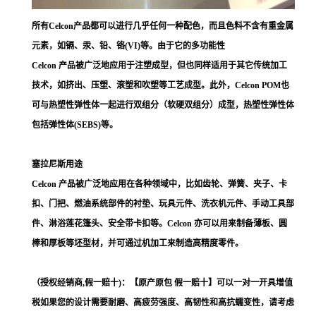
所有Celcon产品都可以进行几乎任何一种配色，而且色料不含有重金属
元素，如镉、汞、铅、铬(VI)等。由于它的多功能性
Celcon 产品被广泛地应用于注塑成型，但也同样适用于其它传统加工
技术，如挤出、压塑、滚塑和吹塑等工艺成型。此外，Celcon POM也
可与热塑性弹性体一起进行双组分（软硬双组分）成型，热塑性弹性体
包括弹性体(SEBS)等。
塞拉尼斯用途
Celcon 产品被广泛地应用在各种领域中，比如齿轮、弹簧、夹子、卡
扣、门把、燃油系统部件的衬垫、玩具元件、洗衣机元件、手动工具部
件、淋浴莲花篷头、安全带卡扣等。Celcon 亦可以用来制备薄板、圆
棒和厚板等坯型材，并可通过机加工来制造高精度零件。
（授权经销商,假一赔十)：【原产原包 假一赔十】可以一对一开具增值
税如果您的设计需要耐磨、高疲劳强度、高韧性和高抗蠕变性，请考虑