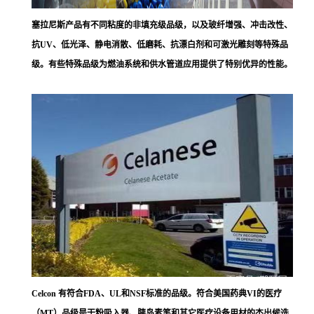
塞拉尼斯
产品有不同粘度的非填充级品级，以及玻纤增强、冲击改性、
抗UV、低光泽、静电消散、低磨耗、抗漂白剂和可激光雕刻等特殊品
级。有些特殊品级为燃油系统和供水管道应用提供了特别优异的性能。
Celcon 有符合FDA、UL和NSF标准的品级。符合美国药典VI的医疗
（MT）品级是干粉吸入器、胰岛素笔和其它医疗设备用材的杰出候选