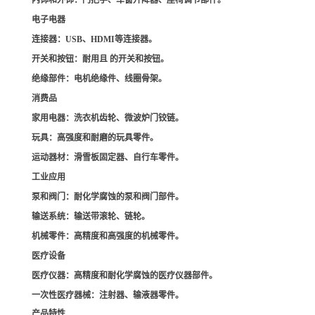
内饰和外饰
：门把手、车窗升降器、座椅调节部件。
电子电器
连接器
：USB、HDMI等连接器。
开关和按钮
：耐用且 的开关和按钮。
绝缘部件
：电机绝缘件、线圈骨架。
消费品
家用电器
：洗衣机齿轮、微波炉门铰链。
玩具
：高强度和耐磨的玩具零件。
运动器材
：滑雪板固定器、自行车零件。
工业应用
泵和阀门
：耐化学腐蚀的泵和阀门部件。
输送系统
：输送带滚轮、链轮。
机械零件
：高精度和高强度的机械零件。
医疗设备
医疗仪器
：高精度和耐化学腐蚀的医疗仪器部件。
一次性医疗器械
：注射器、输液器零件。
产品特性