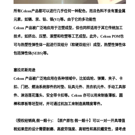
所有Celcon产品都可以进行几乎任何一种配色，而且色料不含有重金属
元素，如镉、汞、铅、铬(VI)等。由于它的多功能性
Celcon 产品被广泛地应用于注塑成型，但也同样适用于其它传统加工
技术，如挤出、压塑、滚塑和吹塑等工艺成型。此外，Celcon POM也
可与热塑性弹性体一起进行双组分（软硬双组分）成型，热塑性弹性体
包括弹性体(SEBS)等。
塞拉尼斯用途
Celcon 产品被广泛地应用在各种领域中，比如齿轮、弹簧、夹子、卡
扣、门把、燃油系统部件的衬垫、玩具元件、洗衣机元件、手动工具部
件、淋浴莲花篷头、安全带卡扣等。Celcon 亦可以用来制备薄板、圆
棒和厚板等坯型材，并可通过机加工来制造高精度零件。
（授权经销商,假一赔十)：【原产原包 假一赔十】可以一对一开具增值
税如果您的设计需要耐磨、高疲劳强度、高韧性和高抗蠕变性，请考虑