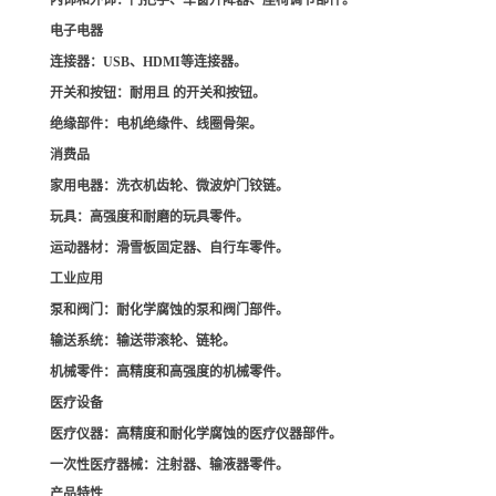
内饰和外饰
：门把手、车窗升降器、座椅调节部件。
电子电器
连接器
：USB、HDMI等连接器。
开关和按钮
：耐用且 的开关和按钮。
绝缘部件
：电机绝缘件、线圈骨架。
消费品
家用电器
：洗衣机齿轮、微波炉门铰链。
玩具
：高强度和耐磨的玩具零件。
运动器材
：滑雪板固定器、自行车零件。
工业应用
泵和阀门
：耐化学腐蚀的泵和阀门部件。
输送系统
：输送带滚轮、链轮。
机械零件
：高精度和高强度的机械零件。
医疗设备
医疗仪器
：高精度和耐化学腐蚀的医疗仪器部件。
一次性医疗器械
：注射器、输液器零件。
产品特性