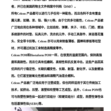
者，并已在美国药物主文件档案中列档（DMF）。
所有Celcon 产品都可以进行几乎任何一种配色，而且色料不含有重金
属元素，如镉、汞、铅、铬(VI)等。由于它的多功能性，Celcon 产品被
广泛地应用在各种领域中，比如齿轮、弹簧、夹子、卡扣、门把、燃油
系统部件的衬垫、玩具元件、洗衣机元件、手动工具部件、淋浴莲花篷
头、安全带卡扣等。Celcon 亦可以用来制备薄板、圆棒和厚板等坯型
材，并可通过机加工来制造高精度零件。
Celcon POM和Hostaform POM一样，在很宽的温度范围内，保持高强
度和高刚性。而且它具有低磨耗、高韧性和抗反复冲击。这些产品因其
优异的尺寸稳定性、长期抗蠕变性、长期、耐湿、耐化学，以及耐燃油
而。它们甚至耐氧化性燃油和酒精汽油混合燃料。
Celcon 产品被广泛地应用于注塑成型，但也同样适用于其它传统加工
技术，如挤出、压塑、滚塑和吹塑等工艺成型。此外，Celcon POM也
可与热塑性弹性体一起进行双组分（软硬双组分）成型，热塑性弹性体
包括基弹性体(SEBS)等。