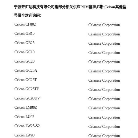
宁波齐汇达科技有限公司销
部分相关供应POM塞拉尼斯 Celcon其他型
号俱全欢迎询问
：
Celcon CF802
Celanese Corporation
Celcon GB10
Celanese Corporation
Celcon GB25
Celanese Corporation
Celcon GC10
Celanese Corporation
Celcon GC20
Celanese Corporation
Celcon GC25A
Celanese Corporation
Celcon GC25T
Celanese Corporation
Celcon GC25TF
Celanese Corporation
Celcon GC90UV
Celanese Corporation
Celcon LM90Z
Celanese Corporation
Celcon LU02
Celanese Corporation
Celcon LW25-S2
Celanese Corporation
Celcon LW90
Celanese Corporation