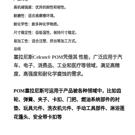
高机械强度
：优异的刚性和韧性。
耐磨性
：适合高摩擦环境。
耐化学性
：耐多种化学物质。
尺寸稳定性
：低吸湿性，保持尺寸稳定。
易加工性
：适合注塑、挤出等加工方式。
总结
塞拉尼斯Celcon® POM凭借其 性能，广泛应用于汽
车、电子、消费品、工业和医疗等领域，满足高精
度、高强度和耐化学腐蚀的需求。
POM
塞拉尼斯可运用于产品被各种领域中，比如齿
轮、弹簧、夹子、卡扣、门把、
燃油系统部件的衬
垫、玩具元件、洗衣机元件、手动工具部件、淋浴莲
花篷头、安全带卡扣等