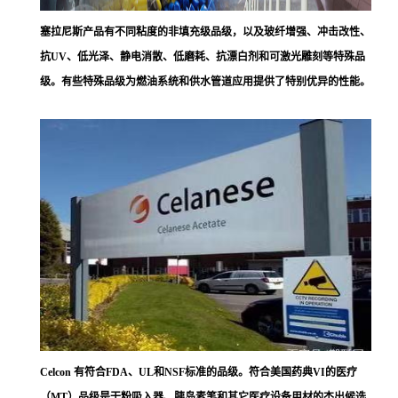
塞拉尼斯
产品有不同粘度的非填充级品级，以及玻纤增强、冲击改性、
抗UV、低光泽、静电消散、低磨耗、抗漂白剂和可激光雕刻等特殊品
级。有些特殊品级为燃油系统和供水管道应用提供了特别优异的性能。
Celcon 有符合FDA、UL和NSF标准的品级。符合美国药典VI的医疗
（MT）品级是干粉吸入器、胰岛素笔和其它医疗设备用材的杰出候选