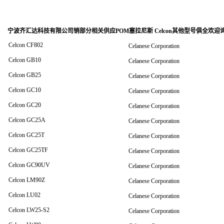
宁波齐汇达科技有限公司销
部分相关供应POM塞拉尼斯 Celcon其他型号俱全欢迎
Celcon CF802
Celanese Corporation
Celcon GB10
Celanese Corporation
Celcon GB25
Celanese Corporation
Celcon GC10
Celanese Corporation
Celcon GC20
Celanese Corporation
Celcon GC25A
Celanese Corporation
Celcon GC25T
Celanese Corporation
Celcon GC25TF
Celanese Corporation
Celcon GC90UV
Celanese Corporation
Celcon LM90Z
Celanese Corporation
Celcon LU02
Celanese Corporation
Celcon LW25-S2
Celanese Corporation