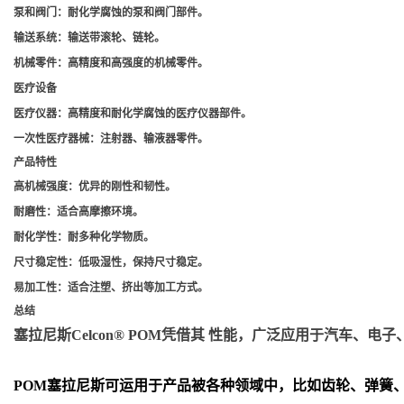
泵和阀门
：耐化学腐蚀的泵和阀门部件。
输送系统
：输送带滚轮、链轮。
机械零件
：高精度和高强度的机械零件。
医疗设备
医疗仪器
：高精度和耐化学腐蚀的医疗仪器部件。
一次性医疗器械
：注射器、输液器零件。
产品特性
高机械强度
：优异的刚性和韧性。
耐磨性
：适合高摩擦环境。
耐化学性
：耐多种化学物质。
尺寸稳定性
：低吸湿性，保持尺寸稳定。
易加工性
：适合注塑、挤出等加工方式。
总结
塞拉尼斯Celcon® POM凭借其 性能，广泛应用于汽车
POM
塞拉尼斯可运用于产品被各种领域中，比如齿轮、弹簧