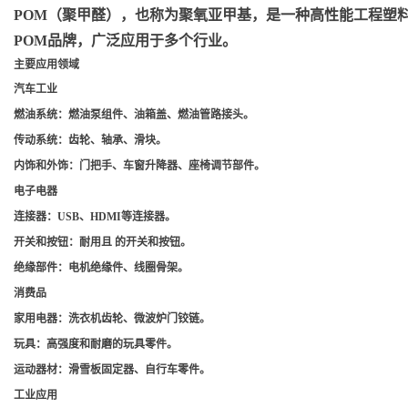
POM（聚甲醛）
，也称为聚氧亚甲基，是一种高性能工程塑料，
POM品牌，广泛应用于多个行业。
主要应用领域
汽车工业
燃油系统
：燃油泵组件、油箱盖、燃油管路接头。
传动系统
：齿轮、轴承、滑块。
内饰和外饰
：门把手、车窗升降器、座椅调节部件。
电子电器
连接器
：USB、HDMI等连接器。
开关和按钮
：耐用且 的开关和按钮。
绝缘部件
：电机绝缘件、线圈骨架。
消费品
家用电器
：洗衣机齿轮、微波炉门铰链。
玩具
：高强度和耐磨的玩具零件。
运动器材
：滑雪板固定器、自行车零件。
工业应用