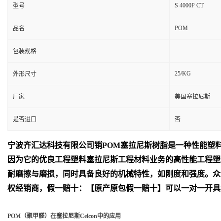
S 4000P CT
型号
POM
品名
包装规格
25/KG
外形尺寸
厂家
美国塞拉尼斯
是否进口
否
宁波齐汇达
科技有限公司销
POM
塞拉尼斯树脂是一种性能塑
因为它的优良工程塑料塞拉尼斯工程材料业务的高性能工程塑
耐磨擦与磨损，同时具备良好的机械特性，如刚度和强度。众
权经销商，假一赔十：【原产原包假一赔十】可以一对一开具
POM（聚甲醛）在塞拉尼斯Celcon中的应用