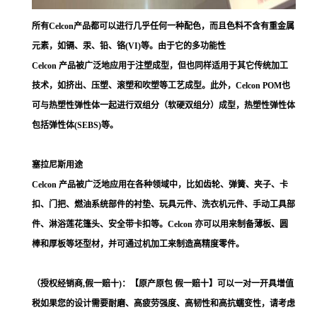
所有Celcon产品都可以进行几乎任何一种配色，而且色料不含有重金属
元素，如镉、汞、铅、铬(VI)等。由于它的多功能性
Celcon 产品被广泛地应用于注塑成型，但也同样适用于其它传统加工
技术，如挤出、压塑、滚塑和吹塑等工艺成型。此外，Celcon POM也
可与热塑性弹性体一起进行双组分（软硬双组分）成型，热塑性弹性体
包括弹性体(SEBS)等。
塞拉尼斯用途
Celcon 产品被广泛地应用在各种领域中，比如齿轮、弹簧、夹子、卡
扣、门把、燃油系统部件的衬垫、玩具元件、洗衣机元件、手动工具部
件、淋浴莲花篷头、安全带卡扣等。Celcon 亦可以用来制备薄板、圆
棒和厚板等坯型材，并可通过机加工来制造高精度零件。
（授权经销商,假一赔十)：【原产原包 假一赔十】可以一对一开具增值
税如果您的设计需要耐磨、高疲劳强度、高韧性和高抗蠕变性，请考虑