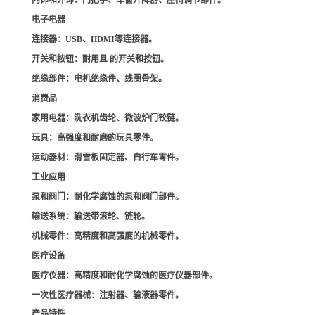
内饰和外饰
：门把手、车窗升降器、座椅调节部件。
电子电器
连接器
：USB、HDMI等连接器。
开关和按钮
：耐用且 的开关和按钮。
绝缘部件
：电机绝缘件、线圈骨架。
消费品
家用电器
：洗衣机齿轮、微波炉门铰链。
玩具
：高强度和耐磨的玩具零件。
运动器材
：滑雪板固定器、自行车零件。
工业应用
泵和阀门
：耐化学腐蚀的泵和阀门部件。
输送系统
：输送带滚轮、链轮。
机械零件
：高精度和高强度的机械零件。
医疗设备
医疗仪器
：高精度和耐化学腐蚀的医疗仪器部件。
一次性医疗器械
：注射器、输液器零件。
产品特性