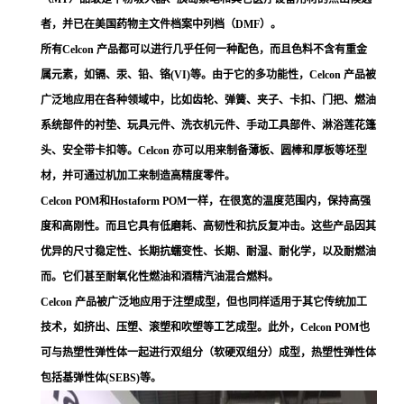
者，并已在美国药物主文件档案中列档（DMF）。
所有Celcon 产品都可以进行几乎任何一种配色，而且色料不含有重金
属元素，如镉、汞、铅、铬(VI)等。由于它的多功能性，Celcon 产品被
广泛地应用在各种领域中，比如齿轮、弹簧、夹子、卡扣、门把、燃油
系统部件的衬垫、玩具元件、洗衣机元件、手动工具部件、淋浴莲花篷
头、安全带卡扣等。Celcon 亦可以用来制备薄板、圆棒和厚板等坯型
材，并可通过机加工来制造高精度零件。
Celcon POM和Hostaform POM一样，在很宽的温度范围内，保持高强
度和高刚性。而且它具有低磨耗、高韧性和抗反复冲击。这些产品因其
优异的尺寸稳定性、长期抗蠕变性、长期、耐湿、耐化学，以及耐燃油
而。它们甚至耐氧化性燃油和酒精汽油混合燃料。
Celcon 产品被广泛地应用于注塑成型，但也同样适用于其它传统加工
技术，如挤出、压塑、滚塑和吹塑等工艺成型。此外，Celcon POM也
可与热塑性弹性体一起进行双组分（软硬双组分）成型，热塑性弹性体
包括基弹性体(SEBS)等。