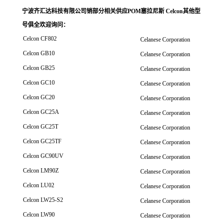
宁波齐汇达科技有限公司销
部分相关供应POM塞拉尼斯 Celcon其他型
号俱全欢迎询问
：
Celcon CF802
Celanese Corporation
Celcon GB10
Celanese Corporation
Celcon GB25
Celanese Corporation
Celcon GC10
Celanese Corporation
Celcon GC20
Celanese Corporation
Celcon GC25A
Celanese Corporation
Celcon GC25T
Celanese Corporation
Celcon GC25TF
Celanese Corporation
Celcon GC90UV
Celanese Corporation
Celcon LM90Z
Celanese Corporation
Celcon LU02
Celanese Corporation
Celcon LW25-S2
Celanese Corporation
Celcon LW90
Celanese Corporation