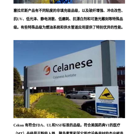
塞拉尼斯
产品有不同粘度的非填充级品级，以及玻纤增强、冲击改性、
抗UV、低光泽、静电消散、低磨耗、抗漂白剂和可激光雕刻等特殊品
级。有些特殊品级为燃油系统和供水管道应用提供了特别优异的性能。
Celcon 有符合FDA、UL和NSF标准的品级。符合美国药典VI的医疗
（MT）品级是干粉吸入器、胰岛素笔和其它医疗设备用材的杰出候选