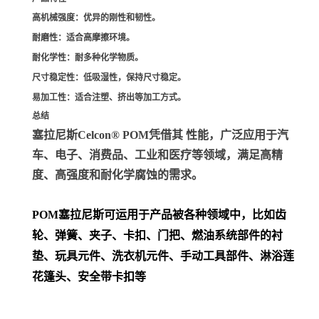
高机械强度
：优异的刚性和韧性。
耐磨性
：适合高摩擦环境。
耐化学性
：耐多种化学物质。
尺寸稳定性
：低吸湿性，保持尺寸稳定。
易加工性
：适合注塑、挤出等加工方式。
总结
塞拉尼斯Celcon® POM凭借其 性能，广泛应用于汽
车、电子、消费品、工业和医疗等领域，满足高精
度、高强度和耐化学腐蚀的需求。
POM
塞拉尼斯可运用于产品被各种领域中，比如齿
轮、弹簧、夹子、卡扣、门把、
燃油系统部件的衬
垫、玩具元件、洗衣机元件、手动工具部件、淋浴莲
花篷头、安全带卡扣等