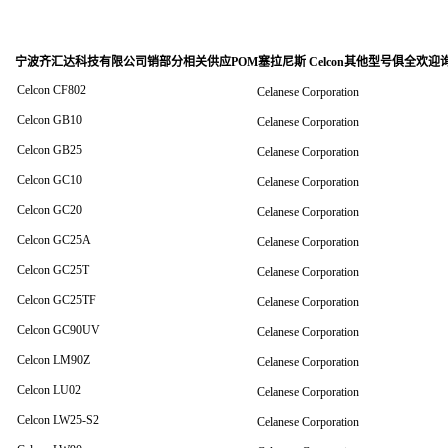
宁波齐汇达科技有限公司销
部分相关供应POM塞拉尼斯 Celcon其他型号俱全欢迎
Celcon CF802
Celanese Corporation
Celcon GB10
Celanese Corporation
Celcon GB25
Celanese Corporation
Celcon GC10
Celanese Corporation
Celcon GC20
Celanese Corporation
Celcon GC25A
Celanese Corporation
Celcon GC25T
Celanese Corporation
Celcon GC25TF
Celanese Corporation
Celcon GC90UV
Celanese Corporation
Celcon LM90Z
Celanese Corporation
Celcon LU02
Celanese Corporation
Celcon LW25-S2
Celanese Corporation