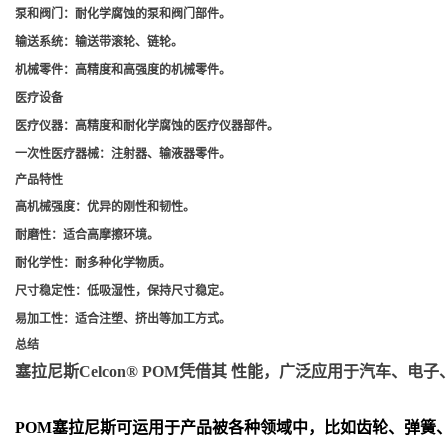
泵和阀门
：耐化学腐蚀的泵和阀门部件。
输送系统
：输送带滚轮、链轮。
机械零件
：高精度和高强度的机械零件。
医疗设备
医疗仪器
：高精度和耐化学腐蚀的医疗仪器部件。
一次性医疗器械
：注射器、输液器零件。
产品特性
高机械强度
：优异的刚性和韧性。
耐磨性
：适合高摩擦环境。
耐化学性
：耐多种化学物质。
尺寸稳定性
：低吸湿性，保持尺寸稳定。
易加工性
：适合注塑、挤出等加工方式。
总结
塞拉尼斯Celcon® POM凭借其 性能，广泛应用于汽车
POM
塞拉尼斯可运用于产品被各种领域中，比如齿轮、弹簧