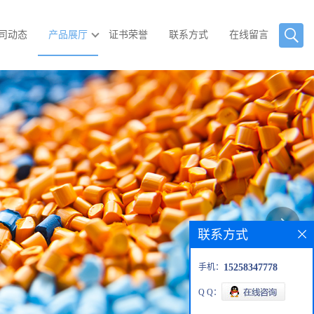
司动态
产品展厅
证书荣誉
联系方式
在线留言
联系方式
手机：
15258347778
Q Q：