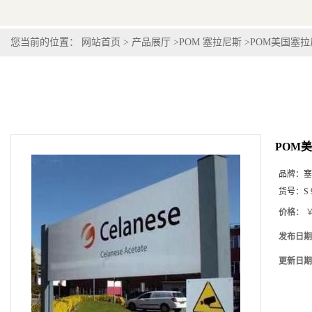
您当前的位置：
网站首页
>
产品展厅
>
POM 塞拉尼斯
>
POM美国塞拉尼斯
POM美国
品牌：
塞
货号：
S 
价格：
￥
发布日期
更新日期