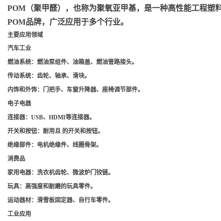
POM（聚甲醛）
，也称为聚氧亚甲基，是一种高性能工程塑料，
POM品牌，广泛应用于多个行业。
主要应用领域
汽车工业
燃油系统
：燃油泵组件、油箱盖、燃油管路接头。
传动系统
：齿轮、轴承、滑块。
内饰和外饰
：门把手、车窗升降器、座椅调节部件。
电子电器
连接器
：USB、HDMI等连接器。
开关和按钮
：耐用且 的开关和按钮。
绝缘部件
：电机绝缘件、线圈骨架。
消费品
家用电器
：洗衣机齿轮、微波炉门铰链。
玩具
：高强度和耐磨的玩具零件。
运动器材
：滑雪板固定器、自行车零件。
工业应用