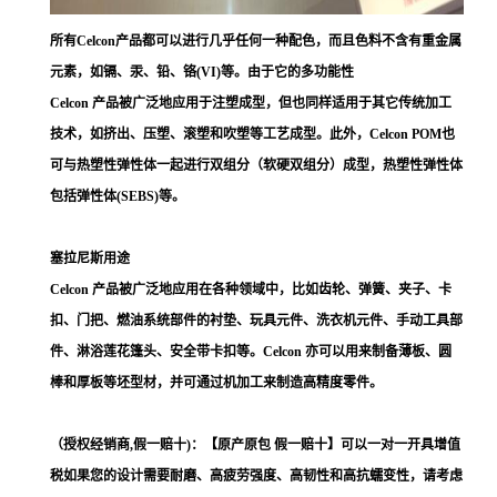
所有Celcon产品都可以进行几乎任何一种配色，而且色料不含有重金属
元素，如镉、汞、铅、铬(VI)等。由于它的多功能性
Celcon 产品被广泛地应用于注塑成型，但也同样适用于其它传统加工
技术，如挤出、压塑、滚塑和吹塑等工艺成型。此外，Celcon POM也
可与热塑性弹性体一起进行双组分（软硬双组分）成型，热塑性弹性体
包括弹性体(SEBS)等。
塞拉尼斯用途
Celcon 产品被广泛地应用在各种领域中，比如齿轮、弹簧、夹子、卡
扣、门把、燃油系统部件的衬垫、玩具元件、洗衣机元件、手动工具部
件、淋浴莲花篷头、安全带卡扣等。Celcon 亦可以用来制备薄板、圆
棒和厚板等坯型材，并可通过机加工来制造高精度零件。
（授权经销商,假一赔十)：【原产原包 假一赔十】可以一对一开具增值
税如果您的设计需要耐磨、高疲劳强度、高韧性和高抗蠕变性，请考虑