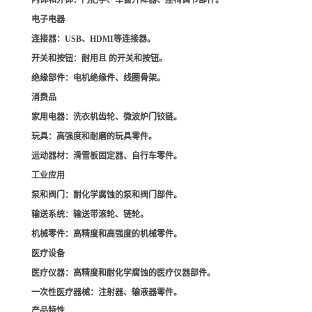
内饰和外饰
：门把手、车窗升降器、座椅调节部件。
电子电器
连接器
：USB、HDMI等连接器。
开关和按钮
：耐用且 的开关和按钮。
绝缘部件
：电机绝缘件、线圈骨架。
消费品
家用电器
：洗衣机齿轮、微波炉门铰链。
玩具
：高强度和耐磨的玩具零件。
运动器材
：滑雪板固定器、自行车零件。
工业应用
泵和阀门
：耐化学腐蚀的泵和阀门部件。
输送系统
：输送带滚轮、链轮。
机械零件
：高精度和高强度的机械零件。
医疗设备
医疗仪器
：高精度和耐化学腐蚀的医疗仪器部件。
一次性医疗器械
：注射器、输液器零件。
产品特性