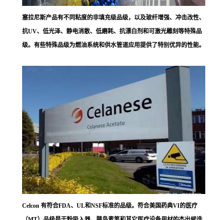
塞拉尼斯
产品有不同粘度的非填充级品级，以及玻纤增强、冲击改性、
抗UV、低光泽、静电消散、低磨耗、抗漂白剂和可激光雕刻等特殊品
级。有些特殊品级为燃油系统和供水管道应用提供了特别优异的性能。
Celcon 有符合FDA、UL和NSF标准的品级。符合美国药典VI的医疗
（MT）品级是干粉吸入器、胰岛素笔和其它医疗设备用材的杰出候选