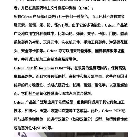
者，并已在美国药物主文件档案中列档（DMF）。
所有Celcon 产品都可以进行几乎任何一种配色，而且色料不含有重金
属元素，如镉、汞、铅、铬(VI)等。由于它的多功能性，Celcon 产品被
广泛地应用在各种领域中，比如齿轮、弹簧、夹子、卡扣、门把、燃油
系统部件的衬垫、玩具元件、洗衣机元件、手动工具部件、淋浴莲花篷
头、安全带卡扣等。Celcon 亦可以用来制备薄板、圆棒和厚板等坯型
材，并可通过机加工来制造高精度零件。
Celcon POM和Hostaform POM一样，在很宽的温度范围内，保持高强
度和高刚性。而且它具有低磨耗、高韧性和抗反复冲击。这些产品因其
优异的尺寸稳定性、长期抗蠕变性、长期、耐湿、耐化学，以及耐燃油
而。它们甚至耐氧化性燃油和酒精汽油混合燃料。
Celcon 产品被广泛地应用于注塑成型，但也同样适用于其它传统加工
技术，如挤出、压塑、滚塑和吹塑等工艺成型。此外，Celcon POM也
可与热塑性弹性体一起进行双组分（软硬双组分）成型，热塑性弹性体
包括基弹性体(SEBS)等。