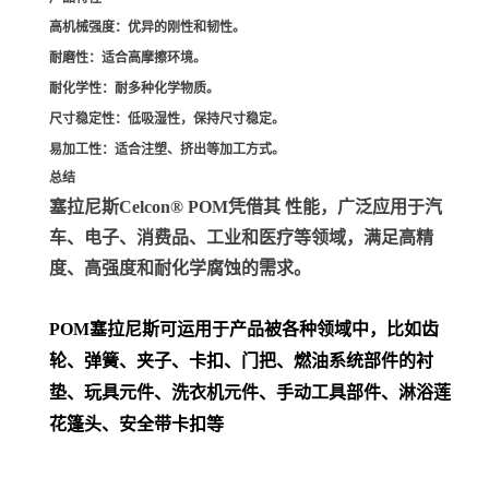
高机械强度
：优异的刚性和韧性。
耐磨性
：适合高摩擦环境。
耐化学性
：耐多种化学物质。
尺寸稳定性
：低吸湿性，保持尺寸稳定。
易加工性
：适合注塑、挤出等加工方式。
总结
塞拉尼斯Celcon® POM凭借其 性能，广泛应用于汽
车、电子、消费品、工业和医疗等领域，满足高精
度、高强度和耐化学腐蚀的需求。
POM
塞拉尼斯可运用于产品被各种领域中，比如齿
轮、弹簧、夹子、卡扣、门把、
燃油系统部件的衬
垫、玩具元件、洗衣机元件、手动工具部件、淋浴莲
花篷头、安全带卡扣等