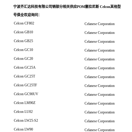
宁波齐汇达科技有限公司销
部分相关供应POM塞拉尼斯 Celcon其他型
号俱全欢迎询问
：
Celcon CF802
Celanese Corporation
Celcon GB10
Celanese Corporation
Celcon GB25
Celanese Corporation
Celcon GC10
Celanese Corporation
Celcon GC20
Celanese Corporation
Celcon GC25A
Celanese Corporation
Celcon GC25T
Celanese Corporation
Celcon GC25TF
Celanese Corporation
Celcon GC90UV
Celanese Corporation
Celcon LM90Z
Celanese Corporation
Celcon LU02
Celanese Corporation
Celcon LW25-S2
Celanese Corporation
Celcon LW90
Celanese Corporation