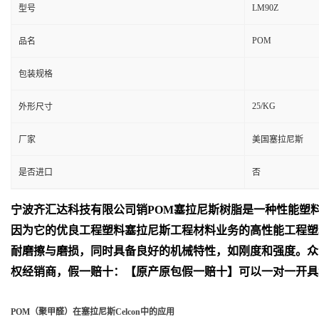
LM90Z
型号
POM
品名
包装规格
25/KG
外形尺寸
厂家
美国塞拉尼斯
是否进口
否
宁波齐汇达
科技有限公司销
POM
塞拉尼斯树脂是一种性能塑
因为它的优良工程塑料塞拉尼斯工程材料业务的高性能工程塑
耐磨擦与磨损，同时具备良好的机械特性，如刚度和强度。众
权经销商，假一赔十：【原产原包假一赔十】可以一对一开具
POM（聚甲醛）在塞拉尼斯Celcon中的应用