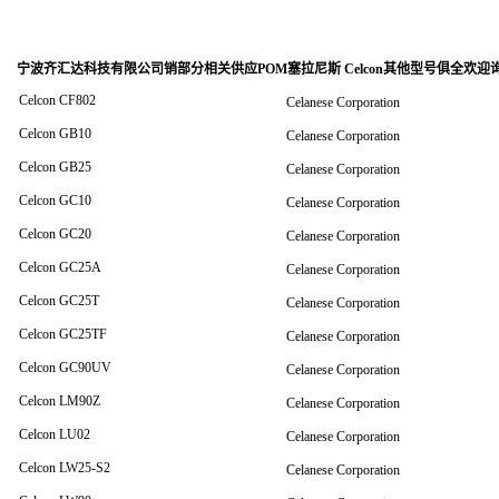
宁波齐汇达科技有限公司销
部分相关供应POM塞拉尼斯 Celcon其他型号俱全欢迎
Celcon CF802
Celanese Corporation
Celcon GB10
Celanese Corporation
Celcon GB25
Celanese Corporation
Celcon GC10
Celanese Corporation
Celcon GC20
Celanese Corporation
Celcon GC25A
Celanese Corporation
Celcon GC25T
Celanese Corporation
Celcon GC25TF
Celanese Corporation
Celcon GC90UV
Celanese Corporation
Celcon LM90Z
Celanese Corporation
Celcon LU02
Celanese Corporation
Celcon LW25-S2
Celanese Corporation