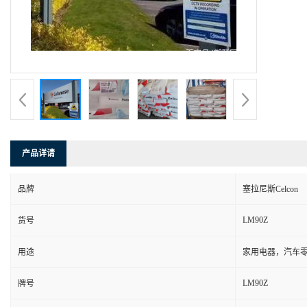
产品详请
品牌
塞拉尼斯Celcon
LM90Z
货号
用途
家用电器，汽车零
LM90Z
牌号