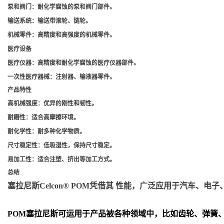
泵和阀门
：耐化学腐蚀的泵和阀门部件。
输送系统
：输送带滚轮、链轮。
机械零件
：高精度和高强度的机械零件。
医疗设备
医疗仪器
：高精度和耐化学腐蚀的医疗仪器部件。
一次性医疗器械
：注射器、输液器零件。
产品特性
高机械强度
：优异的刚性和韧性。
耐磨性
：适合高摩擦环境。
耐化学性
：耐多种化学物质。
尺寸稳定性
：低吸湿性，保持尺寸稳定。
易加工性
：适合注塑、挤出等加工方式。
总结
塞拉尼斯Celcon® POM凭借其 性能，广泛应用于汽车
POM
塞拉尼斯可运用于产品被各种领域中，比如齿轮、弹簧