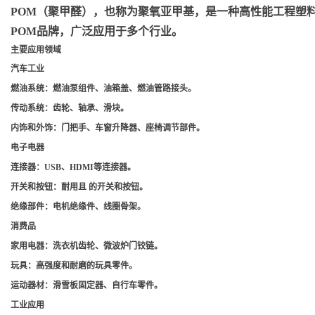
POM（聚甲醛）
，也称为聚氧亚甲基，是一种高性能工程塑料，
POM品牌，广泛应用于多个行业。
主要应用领域
汽车工业
燃油系统
：燃油泵组件、油箱盖、燃油管路接头。
传动系统
：齿轮、轴承、滑块。
内饰和外饰
：门把手、车窗升降器、座椅调节部件。
电子电器
连接器
：USB、HDMI等连接器。
开关和按钮
：耐用且 的开关和按钮。
绝缘部件
：电机绝缘件、线圈骨架。
消费品
家用电器
：洗衣机齿轮、微波炉门铰链。
玩具
：高强度和耐磨的玩具零件。
运动器材
：滑雪板固定器、自行车零件。
工业应用