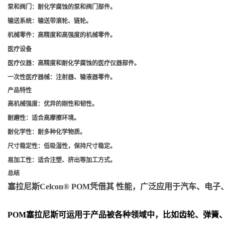
泵和阀门
：耐化学腐蚀的泵和阀门部件。
输送系统
：输送带滚轮、链轮。
机械零件
：高精度和高强度的机械零件。
医疗设备
医疗仪器
：高精度和耐化学腐蚀的医疗仪器部件。
一次性医疗器械
：注射器、输液器零件。
产品特性
高机械强度
：优异的刚性和韧性。
耐磨性
：适合高摩擦环境。
耐化学性
：耐多种化学物质。
尺寸稳定性
：低吸湿性，保持尺寸稳定。
易加工性
：适合注塑、挤出等加工方式。
总结
塞拉尼斯Celcon® POM凭借其 性能，广泛应用于汽车
POM
塞拉尼斯可运用于产品被各种领域中，比如齿轮、弹簧