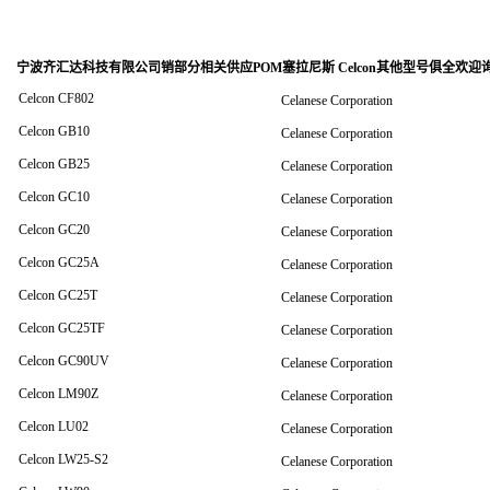
宁波齐汇达科技有限公司销
部分相关供应POM塞拉尼斯 Celcon其他型号俱全欢迎
Celcon CF802
Celanese Corporation
Celcon GB10
Celanese Corporation
Celcon GB25
Celanese Corporation
Celcon GC10
Celanese Corporation
Celcon GC20
Celanese Corporation
Celcon GC25A
Celanese Corporation
Celcon GC25T
Celanese Corporation
Celcon GC25TF
Celanese Corporation
Celcon GC90UV
Celanese Corporation
Celcon LM90Z
Celanese Corporation
Celcon LU02
Celanese Corporation
Celcon LW25-S2
Celanese Corporation