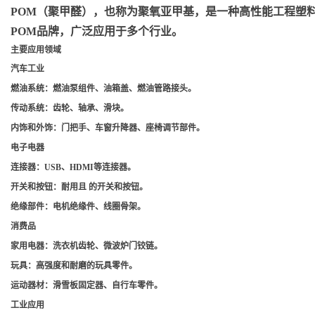
POM（聚甲醛）
，也称为聚氧亚甲基，是一种高性能工程塑料，
POM品牌，广泛应用于多个行业。
主要应用领域
汽车工业
燃油系统
：燃油泵组件、油箱盖、燃油管路接头。
传动系统
：齿轮、轴承、滑块。
内饰和外饰
：门把手、车窗升降器、座椅调节部件。
电子电器
连接器
：USB、HDMI等连接器。
开关和按钮
：耐用且 的开关和按钮。
绝缘部件
：电机绝缘件、线圈骨架。
消费品
家用电器
：洗衣机齿轮、微波炉门铰链。
玩具
：高强度和耐磨的玩具零件。
运动器材
：滑雪板固定器、自行车零件。
工业应用