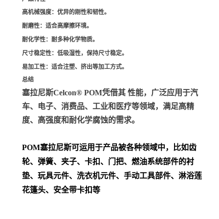
高机械强度
：优异的刚性和韧性。
耐磨性
：适合高摩擦环境。
耐化学性
：耐多种化学物质。
尺寸稳定性
：低吸湿性，保持尺寸稳定。
易加工性
：适合注塑、挤出等加工方式。
总结
塞拉尼斯Celcon® POM凭借其 性能，广泛应用于汽
车、电子、消费品、工业和医疗等领域，满足高精
度、高强度和耐化学腐蚀的需求。
POM
塞拉尼斯可运用于产品被各种领域中，比如齿
轮、弹簧、夹子、卡扣、门把、
燃油系统部件的衬
垫、玩具元件、洗衣机元件、手动工具部件、淋浴莲
花篷头、安全带卡扣等