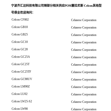
宁波齐汇达科技有限公司销
部分相关供应POM塞拉尼斯 Celcon其他型
号俱全欢迎询问
：
Celcon CF802
Celanese Corporation
Celcon GB10
Celanese Corporation
Celcon GB25
Celanese Corporation
Celcon GC10
Celanese Corporation
Celcon GC20
Celanese Corporation
Celcon GC25A
Celanese Corporation
Celcon GC25T
Celanese Corporation
Celcon GC25TF
Celanese Corporation
Celcon GC90UV
Celanese Corporation
Celcon LM90Z
Celanese Corporation
Celcon LU02
Celanese Corporation
Celcon LW25-S2
Celanese Corporation
Celcon LW90
Celanese Corporation