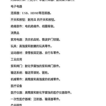
内饰和外饰
：门把手、车窗升降器、座椅调节部件。
电子电器
连接器
：USB、HDMI等连接器。
开关和按钮
：耐用且 的开关和按钮。
绝缘部件
：电机绝缘件、线圈骨架。
消费品
家用电器
：洗衣机齿轮、微波炉门铰链。
玩具
：高强度和耐磨的玩具零件。
运动器材
：滑雪板固定器、自行车零件。
工业应用
泵和阀门
：耐化学腐蚀的泵和阀门部件。
输送系统
：输送带滚轮、链轮。
机械零件
：高精度和高强度的机械零件。
医疗设备
医疗仪器
：高精度和耐化学腐蚀的医疗仪器部件。
一次性医疗器械
：注射器、输液器零件。
产品特性