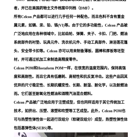
者，并已在美国药物主文件档案中列档（DMF）。
所有Celcon 产品都可以进行几乎任何一种配色，而且色料不含有重金
属元素，如镉、汞、铅、铬(VI)等。由于它的多功能性，Celcon 产品被
广泛地应用在各种领域中，比如齿轮、弹簧、夹子、卡扣、门把、燃油
系统部件的衬垫、玩具元件、洗衣机元件、手动工具部件、淋浴莲花篷
头、安全带卡扣等。Celcon 亦可以用来制备薄板、圆棒和厚板等坯型
材，并可通过机加工来制造高精度零件。
Celcon POM和Hostaform POM一样，在很宽的温度范围内，保持高强
度和高刚性。而且它具有低磨耗、高韧性和抗反复冲击。这些产品因其
优异的尺寸稳定性、长期抗蠕变性、长期、耐湿、耐化学，以及耐燃油
而。它们甚至耐氧化性燃油和酒精汽油混合燃料。
Celcon 产品被广泛地应用于注塑成型，但也同样适用于其它传统加工
技术，如挤出、压塑、滚塑和吹塑等工艺成型。此外，Celcon POM也
可与热塑性弹性体一起进行双组分（软硬双组分）成型，热塑性弹性体
包括基弹性体(SEBS)等。