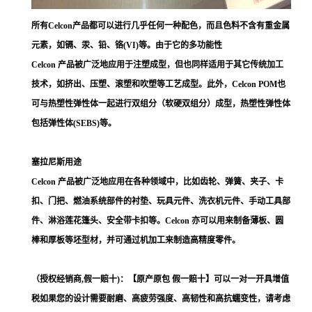
所有Celcon产品都可以进行几乎任何一种配色，而且色料不含有重金属
元素，如镉、汞、铅、铬(VI)等。由于它的多功能性
Celcon 产品被广泛地应用于注塑成型，但也同样适用于其它传统加工
技术，如挤出、压塑、滚塑和吹塑等工艺成型。此外，Celcon POM也
可与热塑性弹性体一起进行双组分（软硬双组分）成型，热塑性弹性体
包括弹性体(SEBS)等。
塞拉尼斯用途
Celcon 产品被广泛地应用在各种领域中，比如齿轮、弹簧、夹子、卡
扣、门把、燃油系统部件的衬垫、玩具元件、洗衣机元件、手动工具部
件、淋浴莲花篷头、安全带卡扣等。Celcon 亦可以用来制备薄板、圆
棒和厚板等坯型材，并可通过机加工来制造高精度零件。
（授权经销商,假一赔十)：【原产原包 假一赔十】可以一对一开具增值
税如果您的设计需要耐磨、高疲劳强度、高韧性和高抗蠕变性，请考虑