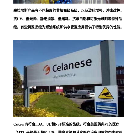
塞拉尼斯
产品有不同粘度的非填充级品级，以及玻纤增强、冲击改性、
抗UV、低光泽、静电消散、低磨耗、抗漂白剂和可激光雕刻等特殊品
级。有些特殊品级为燃油系统和供水管道应用提供了特别优异的性能。
Celcon 有符合FDA、UL和NSF标准的品级。符合美国药典VI的医疗
（MT）品级是干粉吸入器、胰岛素笔和其它医疗设备用材的杰出候选