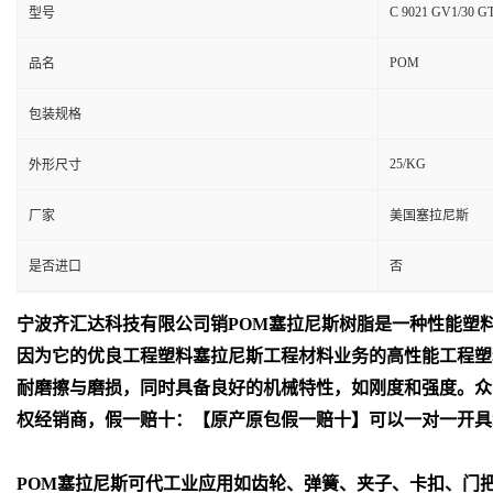
C 9021 GV1/30 G
型号
POM
品名
包装规格
25/KG
外形尺寸
厂家
美国塞拉尼斯
是否进口
否
宁波齐汇达
科技有限公司销
POM
塞拉尼斯树脂是一种性能塑
因为它的优良工程塑料塞拉尼斯工程材料业务的高性能工程塑
耐磨擦与磨损，同时具备良好的机械特性，如刚度和强度。众
权经销商，假一赔十：【原产原包假一赔十】可以一对一开具
POM
塞拉尼斯可代工业应用如齿轮、弹簧、夹子、卡扣、门