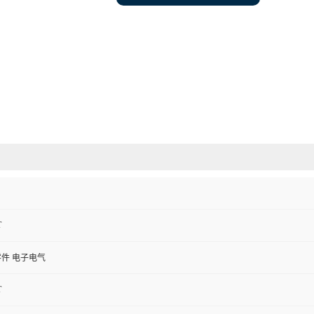
T
件 电子电气
T