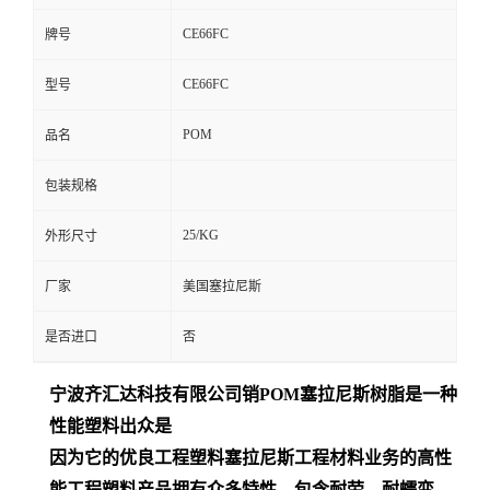
CE66FC
牌号
CE66FC
型号
POM
品名
包装规格
25/KG
外形尺寸
厂家
美国塞拉尼斯
是否进口
否
宁波齐汇达
科技有限公司销
POM
塞拉尼斯树脂是一种
性能塑料出众是
因为它的优良工程塑料塞拉尼斯工程材料业务的高性
能工程塑料产品拥有众多特性，包含耐劳、耐蠕变、