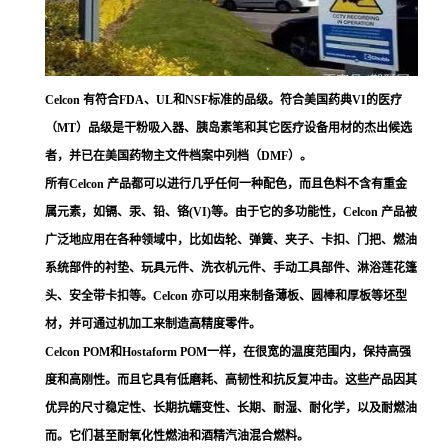
Celcon 有符合FDA、UL和NSF标准的品级。符合美国药典VI的医疗
（MT）品级是干粉吸入器、胰岛素笔和其它医疗设备用材的杰出候选
者，并已在美国药物主文件档案中列档（DMF）。
所有Celcon 产品都可以进行几乎任何一种配色，而且色料不含有重金
属元素，如镉、汞、铅、铬(VI)等。由于它的多功能性，Celcon 产品被
广泛地应用在各种领域中，比如齿轮、弹簧、夹子、卡扣、门把、燃油
系统部件的衬垫、玩具元件、洗衣机元件、手动工具部件、淋浴莲花篷
头、安全带卡扣等。Celcon 亦可以用来制备薄板、圆棒和厚板等坯型
材，并可通过机加工来制造高精度零件。
Celcon POM和Hostaform POM一样，在很宽的温度范围内，保持高强
度和高刚性。而且它具有低磨耗、高韧性和抗反复冲击。这些产品因其
优异的尺寸稳定性、长期抗蠕变性、长期、耐湿、耐化学，以及耐燃油
而。它们甚至耐氧化性燃油和酒精汽油混合燃料。