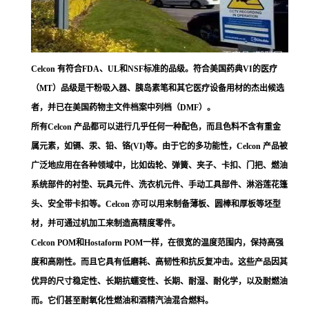
Celcon 有符合FDA、UL和NSF标准的品级。符合美国药典VI的医疗
（MT）品级是干粉吸入器、胰岛素笔和其它医疗设备用材的杰出候选
者，并已在美国药物主文件档案中列档（DMF）。
所有Celcon 产品都可以进行几乎任何一种配色，而且色料不含有重金
属元素，如镉、汞、铅、铬(VI)等。由于它的多功能性，Celcon 产品被
广泛地应用在各种领域中，比如齿轮、弹簧、夹子、卡扣、门把、燃油
系统部件的衬垫、玩具元件、洗衣机元件、手动工具部件、淋浴莲花篷
头、安全带卡扣等。Celcon 亦可以用来制备薄板、圆棒和厚板等坯型
材，并可通过机加工来制造高精度零件。
Celcon POM和Hostaform POM一样，在很宽的温度范围内，保持高强
度和高刚性。而且它具有低磨耗、高韧性和抗反复冲击。这些产品因其
优异的尺寸稳定性、长期抗蠕变性、长期、耐湿、耐化学，以及耐燃油
而。它们甚至耐氧化性燃油和酒精汽油混合燃料。