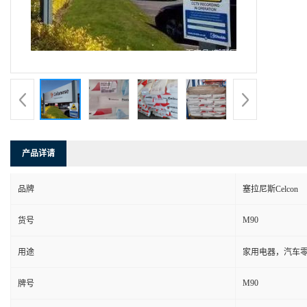
产品详请
品牌
塞拉尼斯Celcon
M90
货号
用途
家用电器，汽车零
M90
牌号