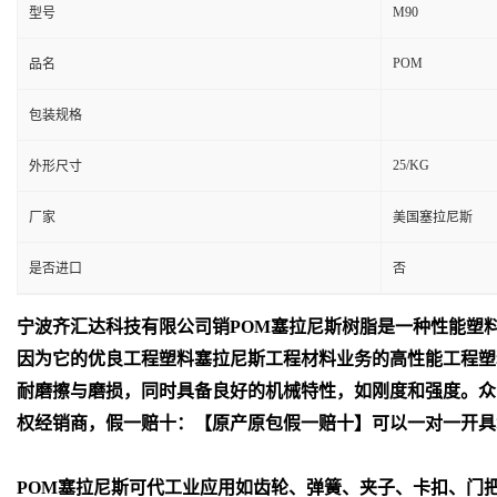
M90
型号
POM
品名
包装规格
25/KG
外形尺寸
厂家
美国塞拉尼斯
是否进口
否
宁波齐汇达
科技有限公司销
POM
塞拉尼斯树脂是一种性能塑
因为它的优良工程塑料塞拉尼斯工程材料业务的高性能工程塑
耐磨擦与磨损，同时具备良好的机械特性，如刚度和强度。众
权经销商，假一赔十：【原产原包假一赔十】可以一对一开具
POM
塞拉尼斯可代工业应用如齿轮、弹簧、夹子、卡扣、门