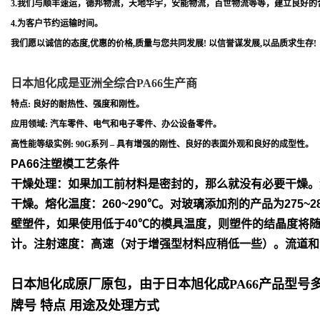
3.我们与顺丰速运，德邦物流，天地华宇，安能物流，百世物流等等，建立良好的
4.为客户节约运输时间。
我们愿以诚信的态度,优惠的价格,质量与您共同发展! 以信誉谋发展,以品质求生存!
日本旭化成是亚洲全综合PA66生产商
特点: 良好的耐热性、强度和刚性。
应用领域: 汽车零件、电气和电子零件、办公设备零件。
高性能等级实例: 90G系列 – 具有增强的刚性、良好的表面外观和良好的成型性。
PA66注塑模工艺条件
干燥处理：如果加工前材料是密封的，那么就没有必要干燥。
干
燥。
熔化温度：260~290℃。对玻璃添加剂的产品为275~2
壁塑件，如
果使用低于40℃的模具温度，则塑件的结晶度将
计。
注射速度：高速（对于增强型材料应稍低一些）。流道和
日本旭化成原厂原包，由于日本旭化成PA66产品型
牌号 特点 用途及处理方式