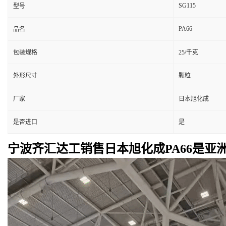
SG115
型号
PA66
品名
包装规格
25/千克
外形尺寸
颗粒
厂家
日本旭化成
是否进口
是
宁波齐汇达工销售日本旭化成PA66是亚洲