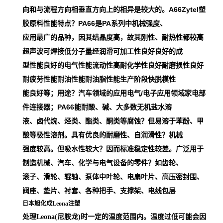
向和与流程方向相垂直方向上的相异是较大的。A66Zytel塑
胶原料性能特点？PA66是PA系列中机械强度、
应用最广的品种，因其结晶度高，故其刚性、耐热性都较高
超声波可焊接低分子量经润滑可加工性良好良好的成
型性能良好的电气性能流动性高耐化学性良好耐磨损性良好
耐疲劳性能耐油性能耐油脂性能生产阶段快脱模性
能良好等；用途？汽车领域的应用电气/电子应用领域家电部
件连接器；PA66能耐酸、碱、大多数无机盐水溶
液、卤代烷、烃类、酯类、酮类等腐蚀？但易溶于苯酚、甲
酸等极性溶剂。具有优良的耐磨性、自润滑性？机械
强度较高。但吸水性较大？因而标准稳定性较差。广泛用于
制造机械、汽车、化学与电气设备的零件？如齿轮、
滚子、滑轮、辊轴、泵体中叶轮、电扇叶片、高压密封围、
阀座、垫片、衬套、各种把手、支撑架、电线包层
日本旭化成Leona注塑
处理Leona(尼胺龙)时一定的温度范围内。温度过低可能会因