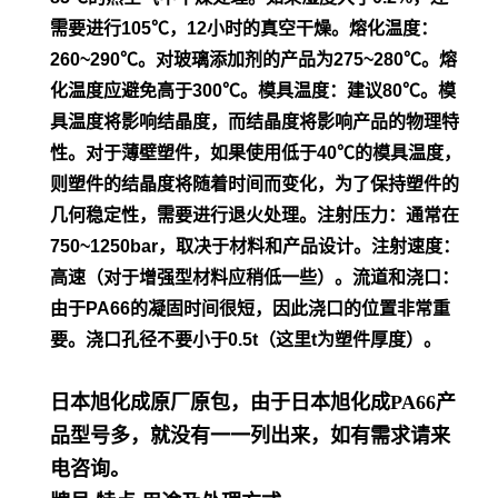
需要进行105℃，12小时的真空干
燥。
熔化温度：
260~290℃。对玻璃添加剂的产品为275~280℃。熔
化温度应避免高于300℃。模具温度：建议80℃。模
具温度将影
响结晶度，而结晶度将影响产品的物理特
性。对于薄壁塑件，如
果使用低于40℃的模具温度，
则塑件的结晶度将随着时间而变
化，为了保持塑件的
几何稳定性，需要进行退火处理。
注射压力：通常在
750~1250bar，取决于材料和产品设计。
注射速度：
高速（对于增强型材料应稍低一些）。流道和浇口：
由
于PA66的凝固时间很短，因此浇口的位置非常重
要。浇口孔径不
要小于0.5t（这里t为塑件厚度）。
日本旭化成原厂原包，由于日本旭化成PA66产
品型号多，就没有一一列出来，如有需求请来
电咨询。