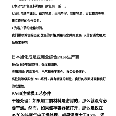
2.本公司所售原料均原厂原包,假一赔十。
3.我们与顺丰速运，德邦物流，天地华宇，安能物流，百世物流等等，
建立良好的合作关系。
4.为客户节约运输时间。
我们愿以诚信的态度,优惠的价格,质量与您共同发展! 以信誉谋发展,以
品质求生存!
日本旭化成是亚洲全综合PA66生产商
特点: 良好的耐热性、强度和刚性。
应用领域: 汽车零件、电气和电子零件、办公设备零件。
高性能等级实例: 90G系列 – 具有增强的刚性、良好的表面外观和良好
的成型性。
PA66注塑模工艺条件
干燥处理：如果加工前材料是密封的，那么就没有必
要干燥。然
而，如果储存容器被打开，那么建议在
85℃的热空气中干燥处
理。如果湿度大于0.2%，还