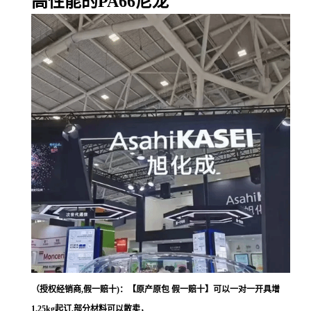
高性能的PA66尼龙
（授权经销商,假一赔十)：【原产原包 假一赔十】可以一对一开具增
1.25kg起订,部分材料可以散卖，