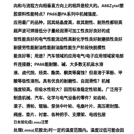
向和与流程方向相垂直方向上的相异是较大的。A66Zytel塑
胶原料性能特点？PA66是PA系列中机械强度、
应用最广的品种，因其结晶度高，故其刚性、耐热性都较高
超声波可焊接低分子量经润滑可加工性良好良好的成
型性能良好的电气性能流动性高耐化学性良好耐磨损性良好
耐疲劳性能耐油性能耐油脂性能生产阶段快脱模性
能良好等；用途？汽车领域的应用电气/电子应用领域家电部
件连接器；PA66能耐酸、碱、大多数无机盐水溶
液、卤代烷、烃类、酯类、酮类等腐蚀？但易溶于苯酚、甲
酸等极性溶剂。具有优良的耐磨性、自润滑性？机械
强度较高。但吸水性较大？因而标准稳定性较差。广泛用于
制造机械、汽车、化学与电气设备的零件？如齿轮、
滚子、滑轮、辊轴、泵体中叶轮、电扇叶片、高压密封围、
阀座、垫片、衬套、各种把手、支撑架、电线包层
日本旭化成Leona注塑
处理Leona(尼胺龙)时一定的温度范围内。温度过低可能会因