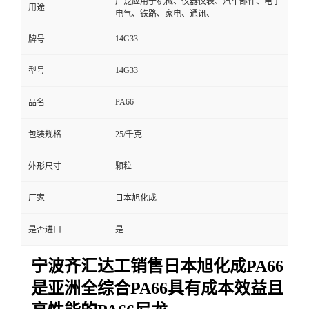
广泛应用于机械、仪器仪表、汽车部件、电子
用途
电气、铁路、家电、通讯、
14G33
牌号
14G33
型号
PA66
品名
包装规格
25/千克
外形尺寸
颗粒
厂家
日本旭化成
是否进口
是
宁波齐汇达工销售日本旭化成PA66
是亚洲全综合PA66具有成本效益且