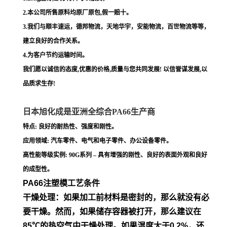
2.本公司所售原料均原厂原包,假一赔十。
3.我们与顺丰速运，德邦物流，天地华宇，安能物流，百世物流等等，
建立良好的合作关系。
4.为客户节约运输时间。
我们愿以诚信的态度,优惠的价格,质量与您共同发展! 以信誉谋发展,以
品质求生存!
日本旭化成是亚洲全综合PA66生产商
特点: 良好的耐热性、强度和刚性。
应用领域: 汽车零件、电气和电子零件、办公设备零件。
高性能等级实例: 90G系列 – 具有增强的刚性、良好的表面外观和良好
的成型性。
PA66注塑模工艺条件
干燥处理：如果加工前材料是密封的，那么就没有必
要干燥。然
而，如果储存容器被打开，那么建议在
85℃的热空气中干燥处
理。如果湿度大于0.2%，还