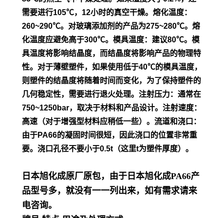
需要进行105℃，12小时的真空干
燥。
熔化温度：
260~290℃。对玻璃添加剂的产品为275~280℃。熔
化温度应避免高于300℃。模具温度：建议80℃。模
具温度将影
响结晶度，而结晶度将影响产品的物理特
性。对于薄壁塑件，如
果使用低于40℃的模具温度，
则塑件的结晶度将随着时间而变
化，为了保持塑件的
几何稳定性，需要进行退火处理。
注射压力：通常在
750~1250bar，取决于材料和产品设计。
注射速度：
高速（对于增强型材料应稍低一些）。流道和浇口：
由
于PA66的凝固时间很短，因此浇口的位置非常重
要。浇口孔径不
要小于0.5t（这里t为塑件厚度）。
日本旭化成原厂原包，由于日本旭化成PA66产
品型号多，就没有一一列出来，如有需求请来
电咨询。