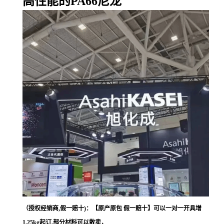
高性能的PA66尼龙
（授权经销商,假一赔十)：【原产原包 假一赔十】可以一对一开具增
1.25kg起订,部分材料可以散卖，