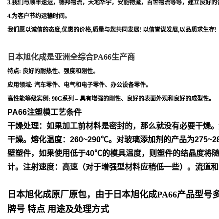
3.我们与顺丰速运，德邦物流，天地华宇，安能物流，百世物流等等，建立良好的
4.为客户节约运输时间。
我们愿以诚信的态度,优惠的价格,质量与您共同发展! 以信誉谋发展,以品质求生存!
日本旭化成是亚洲全综合PA66生产商
特点: 良好的耐热性、强度和刚性。
应用领域: 汽车零件、电气和电子零件、办公设备零件。
高性能等级实例: 90G系列 – 具有增强的刚性、良好的表面外观和良好的成型性。
PA66注塑模工艺条件
干燥处理：如果加工前材料是密封的，那么就没有必要干燥。
干
燥。
熔化温度：260~290℃。对玻璃添加剂的产品为275~2
壁塑件，如
果使用低于40℃的模具温度，则塑件的结晶度将
计。
注射速度：高速（对于增强型材料应稍低一些）。流道和
日本旭化成原厂原包，由于日本旭化成PA66产品型
牌号 特点 用途及处理方式