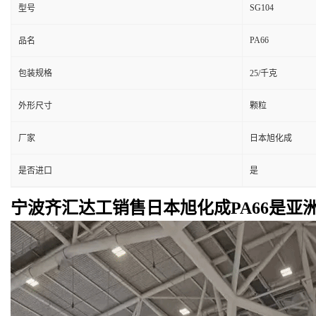
SG104
型号
PA66
品名
包装规格
25/千克
外形尺寸
颗粒
厂家
日本旭化成
是否进口
是
宁波齐汇达工销售日本旭化成PA66是亚洲