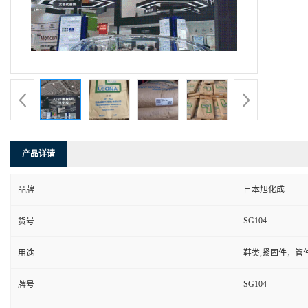
产品详请
品牌
日本旭化成
SG104
货号
用途
鞋类,紧固件，管
SG104
牌号