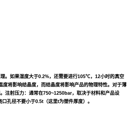
处
理。如果湿度大于0.2%，还需要进行105℃，12小时的真空
温度将影
响结晶度，而结晶度将影响产品的物理特性。对于薄
理。
注射压力：通常在750~1250bar，取决于材料和产品设
浇口孔径不
要小于0.5t（这里t为塑件厚度）。