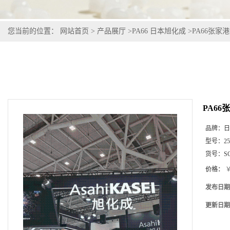
您当前的位置：
网站首页
>
产品展厅
>
PA66 日本旭化成
>
PA66张家港旭
PA66
品牌：
日
型号：
2
货号：
S
价格：
￥
发布日期
更新日期