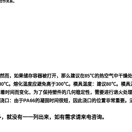
合作关系。
然
而，如果储存容器被打开，那么建议在85℃的热空气中干燥
80℃。熔
化温度应避免高于300℃。模具温度：建议80℃。模具
随着时间而变
化，为了保持塑件的几何稳定性，需要进行退火处
浇口：由
于PA66的凝固时间很短，因此浇口的位置非常重要。
号多，就没有一一列出来，如有需求请来电咨询。