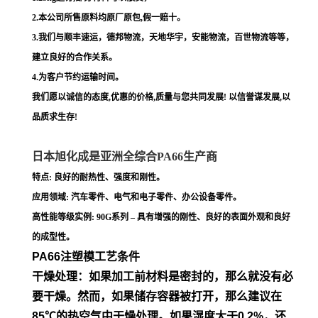
2.本公司所售原料均原厂原包,假一赔十。
3.我们与顺丰速运，德邦物流，天地华宇，安能物流，百世物流等等，
建立良好的合作关系。
4.为客户节约运输时间。
我们愿以诚信的态度,优惠的价格,质量与您共同发展! 以信誉谋发展,以
品质求生存!
日本旭化成是亚洲全综合PA66生产商
特点: 良好的耐热性、强度和刚性。
应用领域: 汽车零件、电气和电子零件、办公设备零件。
高性能等级实例: 90G系列 – 具有增强的刚性、良好的表面外观和良好
的成型性。
PA66注塑模工艺条件
干燥处理：如果加工前材料是密封的，那么就没有必
要干燥。然
而，如果储存容器被打开，那么建议在
85℃的热空气中干燥处
理。如果湿度大于0.2%，还