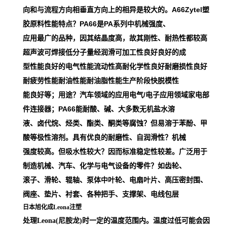
向和与流程方向相垂直方向上的相异是较大的。A66Zytel塑
胶原料性能特点？PA66是PA系列中机械强度、
应用最广的品种，因其结晶度高，故其刚性、耐热性都较高
超声波可焊接低分子量经润滑可加工性良好良好的成
型性能良好的电气性能流动性高耐化学性良好耐磨损性良好
耐疲劳性能耐油性能耐油脂性能生产阶段快脱模性
能良好等；用途？汽车领域的应用电气/电子应用领域家电部
件连接器；PA66能耐酸、碱、大多数无机盐水溶
液、卤代烷、烃类、酯类、酮类等腐蚀？但易溶于苯酚、甲
酸等极性溶剂。具有优良的耐磨性、自润滑性？机械
强度较高。但吸水性较大？因而标准稳定性较差。广泛用于
制造机械、汽车、化学与电气设备的零件？如齿轮、
滚子、滑轮、辊轴、泵体中叶轮、电扇叶片、高压密封围、
阀座、垫片、衬套、各种把手、支撑架、电线包层
日本旭化成Leona注塑
处理Leona(尼胺龙)时一定的温度范围内。温度过低可能会因