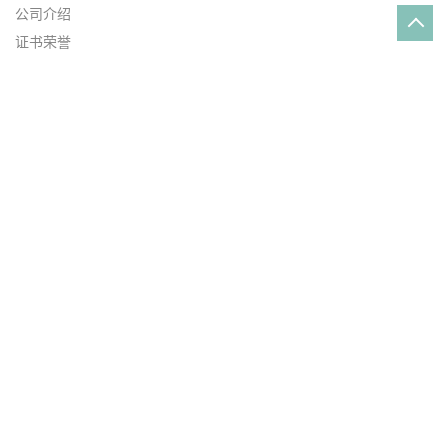
公司介绍
证书荣誉
在线留言
联系方式
新闻动态
韩国LG PC GN1004FA原厂正品一级代理
通用塑料原料PP Z-1500E 山东道恩Z-1500
PC 104R LEXAN 沙伯基础(原GE)的特点及应用
PC ML144R LEXAN 沙伯基础（原GE）
产品展厅
SABIC沙伯基础PC
DELRIN 美国杜邦POM
AMILAN 日本东丽PA66