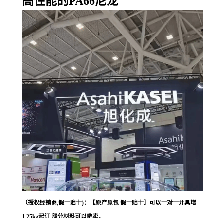
高性能的PA66尼龙
（授权经销商,假一赔十)：【原产原包 假一赔十】可以一对一开具增
1.25kg起订,部分材料可以散卖，