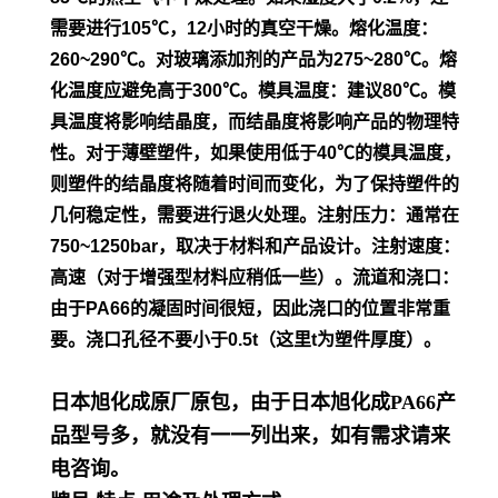
需要进行105℃，12小时的真空干
燥。
熔化温度：
260~290℃。对玻璃添加剂的产品为275~280℃。熔
化温度应避免高于300℃。模具温度：建议80℃。模
具温度将影
响结晶度，而结晶度将影响产品的物理特
性。对于薄壁塑件，如
果使用低于40℃的模具温度，
则塑件的结晶度将随着时间而变
化，为了保持塑件的
几何稳定性，需要进行退火处理。
注射压力：通常在
750~1250bar，取决于材料和产品设计。
注射速度：
高速（对于增强型材料应稍低一些）。流道和浇口：
由
于PA66的凝固时间很短，因此浇口的位置非常重
要。浇口孔径不
要小于0.5t（这里t为塑件厚度）。
日本旭化成原厂原包，由于日本旭化成PA66产
品型号多，就没有一一列出来，如有需求请来
电咨询。