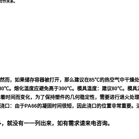
合作关系。
然
而，如果储存容器被打开，那么建议在85℃的热空气中干燥
80℃。熔
化温度应避免高于300℃。模具温度：建议80℃。模具
随着时间而变
化，为了保持塑件的几何稳定性，需要进行退火处
浇口：由
于PA66的凝固时间很短，因此浇口的位置非常重要。
号多，就没有一一列出来，如有需求请来电咨询。