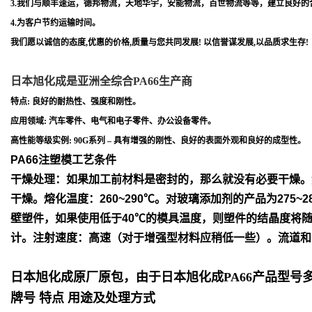
3.我们与顺丰速运，德邦物流，天地华宇，安能物流，百世物流等等，建立良好的
4.为客户节约运输时间。
我们愿以诚信的态度,优惠的价格,质量与您共同发展! 以信誉谋发展,以品质求生存!
日本旭化成是亚洲全综合PA66生产商
特点: 良好的耐热性、强度和刚性。
应用领域: 汽车零件、电气和电子零件、办公设备零件。
高性能等级实例: 90G系列 – 具有增强的刚性、良好的表面外观和良好的成型性。
PA66注塑模工艺条件
干燥处理：如果加工前材料是密封的，那么就没有必要干燥。
干
燥。
熔化温度：260~290℃。对玻璃添加剂的产品为275~2
壁塑件，如
果使用低于40℃的模具温度，则塑件的结晶度将
计。
注射速度：高速（对于增强型材料应稍低一些）。流道和
日本旭化成原厂原包，由于日本旭化成PA66产品型
牌号 特点 用途及处理方式