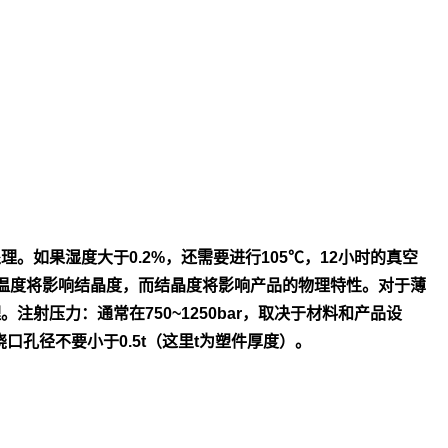
处
理。如果湿度大于0.2%，还需要进行105℃，12小时的真空
温度将影
响结晶度，而结晶度将影响产品的物理特性。对于薄
理。
注射压力：通常在750~1250bar，取决于材料和产品设
浇口孔径不
要小于0.5t（这里t为塑件厚度）。