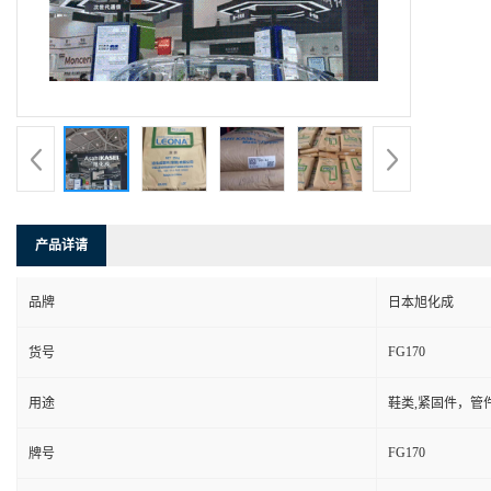
产品详请
品牌
日本旭化成
FG170
货号
用途
鞋类,紧固件，管
FG170
牌号