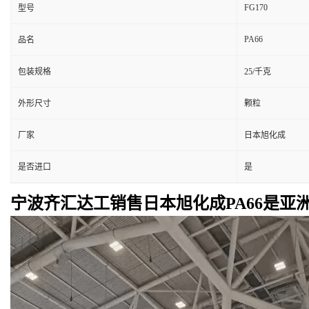
FG170
型号
PA66
品名
包装规格
25/千克
外形尺寸
颗粒
厂家
日本旭化成
是否进口
是
宁波齐汇达工销售日本旭化成PA66是亚洲