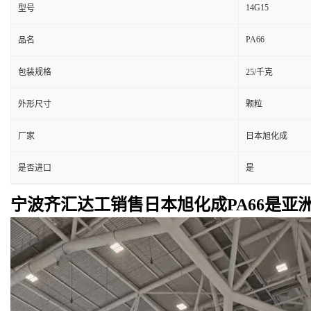
14G15
型号
PA66
品名
包装规格
25/千克
外形尺寸
颗粒
厂家
日本旭化成
是否进口
是
宁波齐汇达工销售日本旭化成PA66是亚洲