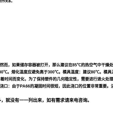
合作关系。
然
而，如果储存容器被打开，那么建议在85℃的热空气中干燥
80℃。熔
化温度应避免高于300℃。模具温度：建议80℃。模具
随着时间而变
化，为了保持塑件的几何稳定性，需要进行退火处
浇口：由
于PA66的凝固时间很短，因此浇口的位置非常重要。
号多，就没有一一列出来，如有需求请来电咨询。