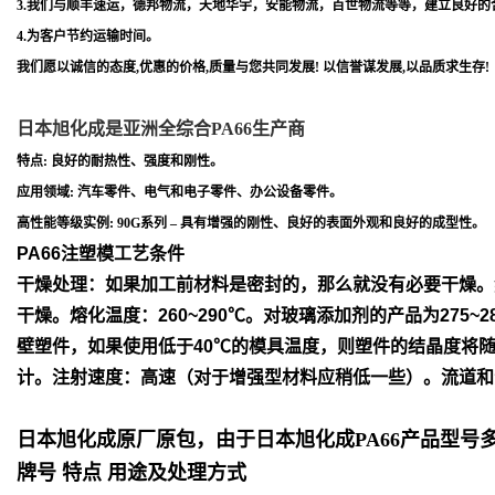
3.我们与顺丰速运，德邦物流，天地华宇，安能物流，百世物流等等，建立良好的
4.为客户节约运输时间。
我们愿以诚信的态度,优惠的价格,质量与您共同发展! 以信誉谋发展,以品质求生存!
日本旭化成是亚洲全综合PA66生产商
特点: 良好的耐热性、强度和刚性。
应用领域: 汽车零件、电气和电子零件、办公设备零件。
高性能等级实例: 90G系列 – 具有增强的刚性、良好的表面外观和良好的成型性。
PA66注塑模工艺条件
干燥处理：如果加工前材料是密封的，那么就没有必要干燥。
干
燥。
熔化温度：260~290℃。对玻璃添加剂的产品为275~2
壁塑件，如
果使用低于40℃的模具温度，则塑件的结晶度将
计。
注射速度：高速（对于增强型材料应稍低一些）。流道和
日本旭化成原厂原包，由于日本旭化成PA66产品型
牌号 特点 用途及处理方式