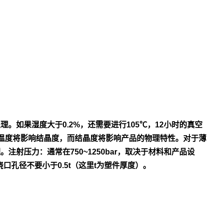
处
理。如果湿度大于0.2%，还需要进行105℃，12小时的真空
温度将影
响结晶度，而结晶度将影响产品的物理特性。对于薄
理。
注射压力：通常在750~1250bar，取决于材料和产品设
浇口孔径不
要小于0.5t（这里t为塑件厚度）。