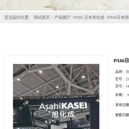
您当前的位置：
网站首页
>
产品展厅
>
PA66 日本旭化成
>
PA66日本旭化
PA66日
品牌：
日
型号：
2
货号：
1
价格：
￥
发布日期
更新日期