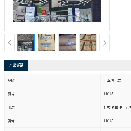
产品详请
品牌
日本旭化成
14G15
货号
用途
鞋类,紧固件，管
14G15
牌号