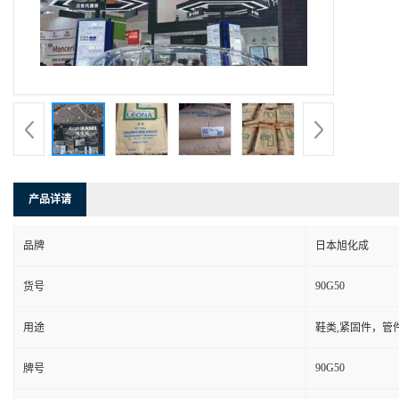
产品详请
品牌
日本旭化成
90G50
货号
用途
鞋类,紧固件，管
90G50
牌号