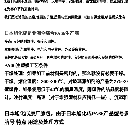
3.我们与顺丰速运，德邦物流，天地华宇，安能物流，百世物流等等，建立良好的
4.为客户节约运输时间。
我们愿以诚信的态度,优惠的价格,质量与您共同发展! 以信誉谋发展,以品质求生存!
日本旭化成是亚洲全综合PA66生产商
特点: 良好的耐热性、强度和刚性。
应用领域: 汽车零件、电气和电子零件、办公设备零件。
高性能等级实例: 90G系列 – 具有增强的刚性、良好的表面外观和良好的成型性。
PA66注塑模工艺条件
干燥处理：如果加工前材料是密封的，那么就没有必要干燥。
干
燥。
熔化温度：260~290℃。对玻璃添加剂的产品为275~2
壁塑件，如
果使用低于40℃的模具温度，则塑件的结晶度将
计。
注射速度：高速（对于增强型材料应稍低一些）。流道和
日本旭化成原厂原包，由于日本旭化成PA66产品型
牌号 特点 用途及处理方式