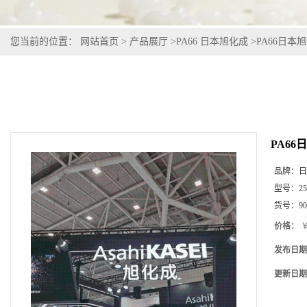
您当前的位置：
网站首页
>
产品展厅
>
PA66 日本旭化成
>
PA66日本旭化
PA66日
品牌：
日
型号：
2
货号：
9
价格：
￥
发布日期
更新日期