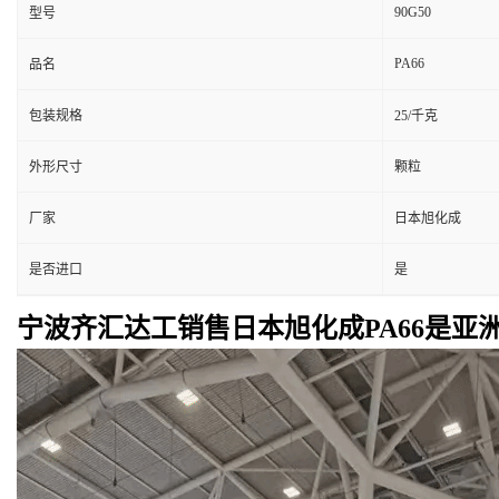
90G50
型号
PA66
品名
包装规格
25/千克
外形尺寸
颗粒
厂家
日本旭化成
是否进口
是
宁波齐汇达工销售日本旭化成PA66是亚洲