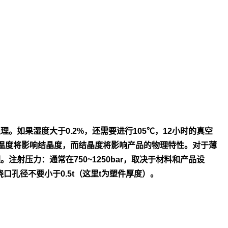
处
理。如果湿度大于0.2%，还需要进行105℃，12小时的真空
温度将影
响结晶度，而结晶度将影响产品的物理特性。对于薄
理。
注射压力：通常在750~1250bar，取决于材料和产品设
浇口孔径不
要小于0.5t（这里t为塑件厚度）。