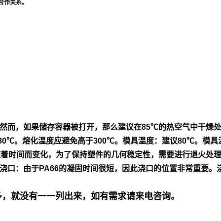
合作关系。
然
而，如果储存容器被打开，那么建议在85℃的热空气中干燥
80℃。熔
化温度应避免高于300℃。模具温度：建议80℃。模具
随着时间而变
化，为了保持塑件的几何稳定性，需要进行退火处
浇口：由
于PA66的凝固时间很短，因此浇口的位置非常重要。
号多，就没有一一列出来，如有需求请来电咨询。