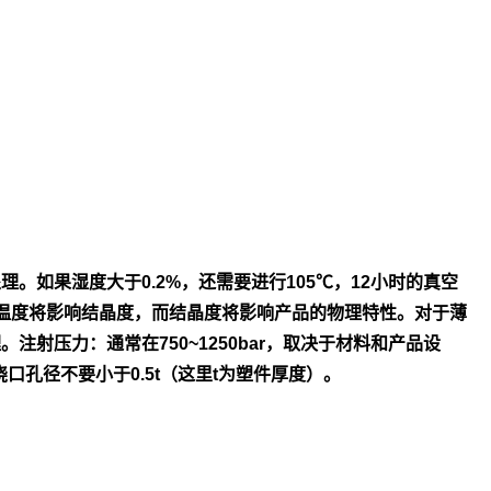
处
理。如果湿度大于0.2%，还需要进行105℃，12小时的真空
温度将影
响结晶度，而结晶度将影响产品的物理特性。对于薄
理。
注射压力：通常在750~1250bar，取决于材料和产品设
浇口孔径不
要小于0.5t（这里t为塑件厚度）。