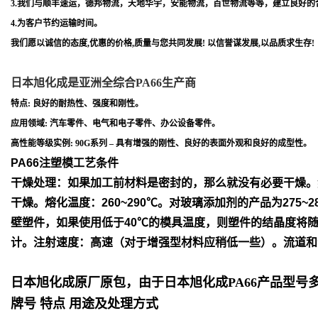
3.我们与顺丰速运，德邦物流，天地华宇，安能物流，百世物流等等，建立良好的
4.为客户节约运输时间。
我们愿以诚信的态度,优惠的价格,质量与您共同发展! 以信誉谋发展,以品质求生存!
日本旭化成是亚洲全综合PA66生产商
特点: 良好的耐热性、强度和刚性。
应用领域: 汽车零件、电气和电子零件、办公设备零件。
高性能等级实例: 90G系列 – 具有增强的刚性、良好的表面外观和良好的成型性。
PA66注塑模工艺条件
干燥处理：如果加工前材料是密封的，那么就没有必要干燥。
干
燥。
熔化温度：260~290℃。对玻璃添加剂的产品为275~2
壁塑件，如
果使用低于40℃的模具温度，则塑件的结晶度将
计。
注射速度：高速（对于增强型材料应稍低一些）。流道和
日本旭化成原厂原包，由于日本旭化成PA66产品型
牌号 特点 用途及处理方式