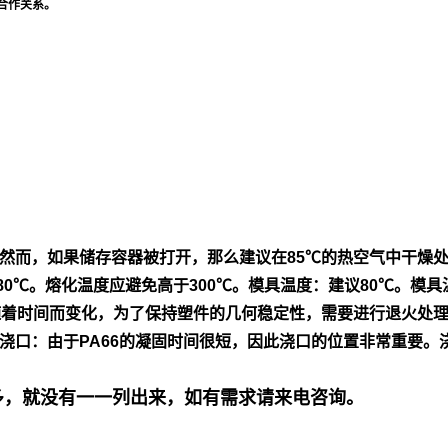
合作关系。
然
而，如果储存容器被打开，那么建议在85℃的热空气中干燥
80℃。熔
化温度应避免高于300℃。模具温度：建议80℃。模具
随着时间而变
化，为了保持塑件的几何稳定性，需要进行退火处
浇口：由
于PA66的凝固时间很短，因此浇口的位置非常重要。
号多，就没有一一列出来，如有需求请来电咨询。