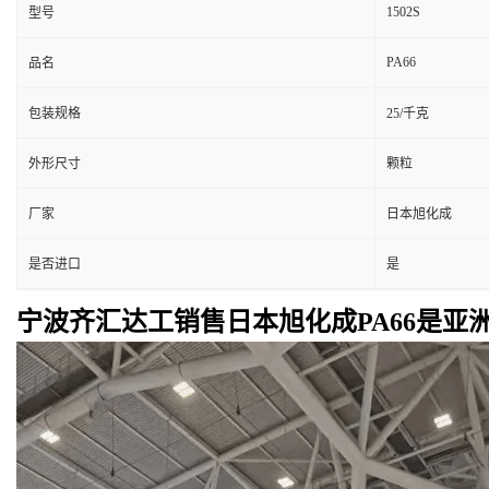
1502S
型号
PA66
品名
包装规格
25/千克
外形尺寸
颗粒
厂家
日本旭化成
是否进口
是
宁波齐汇达工销售日本旭化成PA66是亚洲