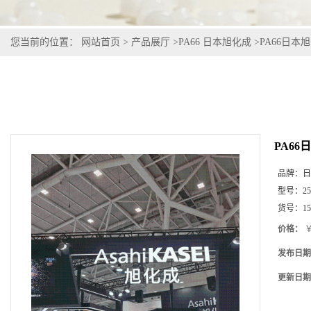
您当前的位置：
网站首页
>
产品展厅
>
PA66 日本旭化成
>
PA66日本旭化
PA66日
品牌：
日
型号：
2
货号：
1
价格：
￥
发布日期
更新日期