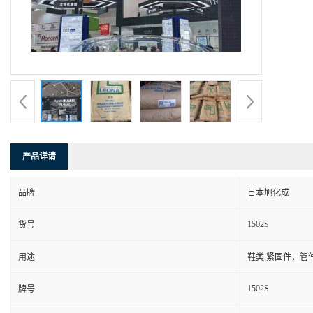
产品详请
品牌
日本旭化成
1502S
货号
用途
鞋类,紧固件，管
1502S
牌号