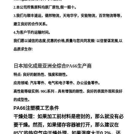
2.本公司所售原料均原厂原包,假一赔十。
3.我们与顺丰速运，德邦物流，天地华宇，安能物流，百世物流等等，
建立良好的合作关系。
4.为客户节约运输时间。
我们愿以诚信的态度,优惠的价格,质量与您共同发展! 以信誉谋发展,以
品质求生存!
日本旭化成是亚洲全综合PA66生产商
特点: 良好的耐热性、强度和刚性。
应用领域: 汽车零件、电气和电子零件、办公设备零件。
高性能等级实例: 90G系列 – 具有增强的刚性、良好的表面外观和良好
的成型性。
PA66注塑模工艺条件
干燥处理：如果加工前材料是密封的，那么就没有必
要干燥。然
而，如果储存容器被打开，那么建议在
85℃的热空气中干燥处
理。如果湿度大于0.2%，还