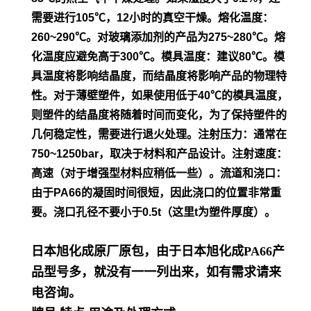
需要进行105℃，12小时的真空干
燥。
熔化温度：
260~290℃。对玻璃添加剂的产品为275~280℃。熔
化温度应避免高于300℃。模具温度：建议80℃。模
具温度将影
响结晶度，而结晶度将影响产品的物理特
性。对于薄壁塑件，如
果使用低于40℃的模具温度，
则塑件的结晶度将随着时间而变
化，为了保持塑件的
几何稳定性，需要进行退火处理。
注射压力：通常在
750~1250bar，取决于材料和产品设计。
注射速度：
高速（对于增强型材料应稍低一些）。流道和浇口：
由
于PA66的凝固时间很短，因此浇口的位置非常重
要。浇口孔径不
要小于0.5t（这里t为塑件厚度）。
日本旭化成原厂原包，由于日本旭化成PA66产
品型号多，就没有一一列出来，如有需求请来
电咨询。