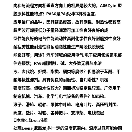
向和与流程方向相垂直方向上的相异是较大的。A66Zytel塑
胶原料性能特点？PA66是PA系列中机械强度、
应用最广的品种，因其结晶度高，故其刚性、耐热性都较高
超声波可焊接低分子量经润滑可加工性良好良好的成
型性能良好的电气性能流动性高耐化学性良好耐磨损性良好
耐疲劳性能耐油性能耐油脂性能生产阶段快脱模性
能良好等；用途？汽车领域的应用电气/电子应用领域家电部
件连接器；PA66能耐酸、碱、大多数无机盐水溶
液、卤代烷、烃类、酯类、酮类等腐蚀？但易溶于苯酚、甲
酸等极性溶剂。具有优良的耐磨性、自润滑性？机械
强度较高。但吸水性较大？因而标准稳定性较差。广泛用于
制造机械、汽车、化学与电气设备的零件？如齿轮、
滚子、滑轮、辊轴、泵体中叶轮、电扇叶片、高压密封围、
阀座、垫片、衬套、各种把手、支撑架、电线包层
日本旭化成Leona注塑
处理Leona(尼胺龙)时一定的温度范围内。温度过低可能会因