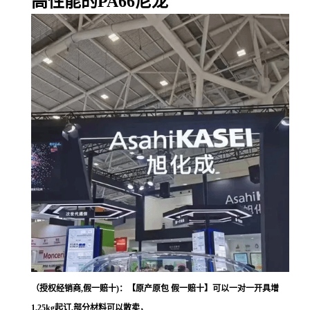
高性能的PA66尼龙
（授权经销商,假一赔十)：【原产原包 假一赔十】可以一对一开具增
1.25kg起订,部分材料可以散卖，