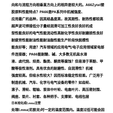
向和与流程方向相垂直方向上的相异是较大的。A66Zytel塑
胶原料性能特点？PA66是PA系列中机械强度、
应用最广的品种，因其结晶度高，故其刚性、耐热性都较高
超声波可焊接低分子量经润滑可加工性良好良好的成
型性能良好的电气性能流动性高耐化学性良好耐磨损性良好
耐疲劳性能耐油性能耐油脂性能生产阶段快脱模性
能良好等；用途？汽车领域的应用电气/电子应用领域家电部
件连接器；PA66能耐酸、碱、大多数无机盐水溶
液、卤代烷、烃类、酯类、酮类等腐蚀？但易溶于苯酚、甲
酸等极性溶剂。具有优良的耐磨性、自润滑性？机械
强度较高。但吸水性较大？因而标准稳定性较差。广泛用于
制造机械、汽车、化学与电气设备的零件？如齿轮、
滚子、滑轮、辊轴、泵体中叶轮、电扇叶片、高压密封围、
阀座、垫片、衬套、各种把手、支撑架、电线包层
日本旭化成Leona注塑
处理Leona(尼胺龙)时一定的温度范围内。温度过低可能会因