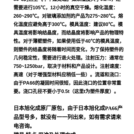
需要进行105℃，12小时的真空干
燥。
熔化温度：
260~290℃。对玻璃添加剂的产品为275~280℃。熔
化温度应避免高于300℃。模具温度：建议80℃。模
具温度将影
响结晶度，而结晶度将影响产品的物理特
性。对于薄壁塑件，如
果使用低于40℃的模具温度，
则塑件的结晶度将随着时间而变
化，为了保持塑件的
几何稳定性，需要进行退火处理。
注射压力：通常在
750~1250bar，取决于材料和产品设计。
注射速度：
高速（对于增强型材料应稍低一些）。流道和浇口：
由
于PA66的凝固时间很短，因此浇口的位置非常重
要。浇口孔径不
要小于0.5t（这里t为塑件厚度）。
日本旭化成原厂原包，由于日本旭化成PA66产
品型号多，就没有一一列出来，如有需求请来
电咨询。