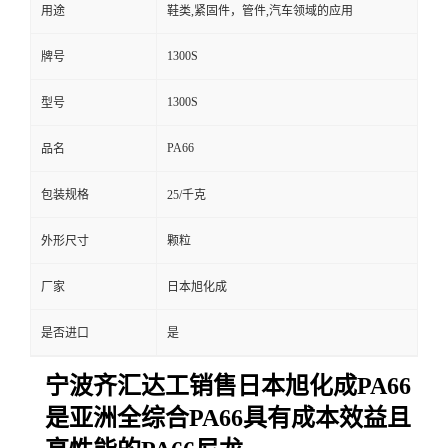
用途
鞋类,紧固件，管件,汽车领域的应用
1300S
牌号
1300S
型号
PA66
品名
包装规格
25/千克
外形尺寸
颗粒
厂家
日本旭化成
是否进口
是
宁波齐汇达工销售日本旭化成PA66
是亚洲全综合PA66具有成本效益且