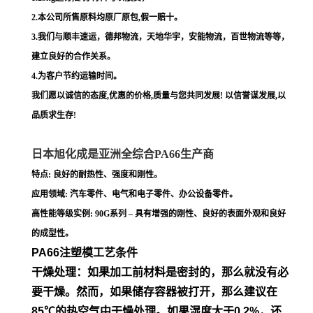
2.本公司所售原料均原厂原包,假一赔十。
3.我们与顺丰速运，德邦物流，天地华宇，安能物流，百世物流等等，
建立良好的合作关系。
4.为客户节约运输时间。
我们愿以诚信的态度,优惠的价格,质量与您共同发展! 以信誉谋发展,以
品质求生存!
日本旭化成是亚洲全综合PA66生产商
特点: 良好的耐热性、强度和刚性。
应用领域: 汽车零件、电气和电子零件、办公设备零件。
高性能等级实例: 90G系列 – 具有增强的刚性、良好的表面外观和良好
的成型性。
PA66注塑模工艺条件
干燥处理：如果加工前材料是密封的，那么就没有必
要干燥。然
而，如果储存容器被打开，那么建议在
85℃的热空气中干燥处
理。如果湿度大于0.2%，还