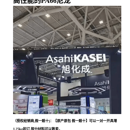
高性能的PA66尼龙
（授权经销商,假一赔十)：【原产原包 假一赔十】可以一对一开具增
1.25kg起订,部分材料可以散卖，