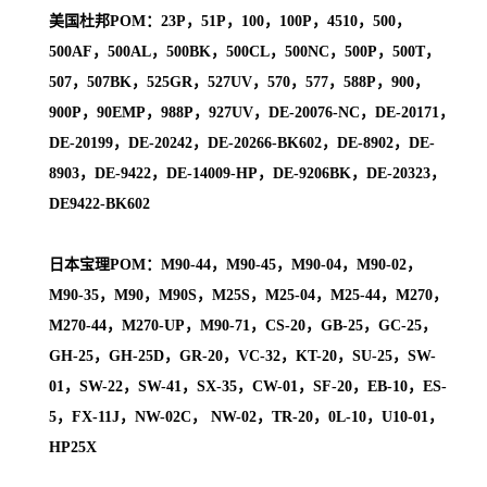
美国杜邦POM：23P，51P，100，100P，4510，500，
500AF，500AL，500BK，500CL，500NC，500P，500T，
507，507BK，525GR，527UV，570，577，588P，900，
900P，90EMP，988P，927UV，DE-20076-NC，DE-20171，
DE-20199，DE-20242，DE-20266-BK602，DE-8902，DE-
8903，DE-9422，DE-14009-HP，DE-9206BK，DE-20323，
DE9422-BK602
日本宝理POM：M90-44，M90-45，M90-04，M90-02，
M90-35，M90，M90S，M25S，M25-04，M25-44，M270，
M270-44，M270-UP，M90-71，CS-20，GB-25，GC-25，
GH-25，GH-25D，GR-20，VC-32，KT-20，SU-25，SW-
01，SW-22，SW-41，SX-35，CW-01，SF-20，EB-10，ES-
5，FX-11J，NW-02C， NW-02，TR-20，0L-10，U10-01，
HP25X