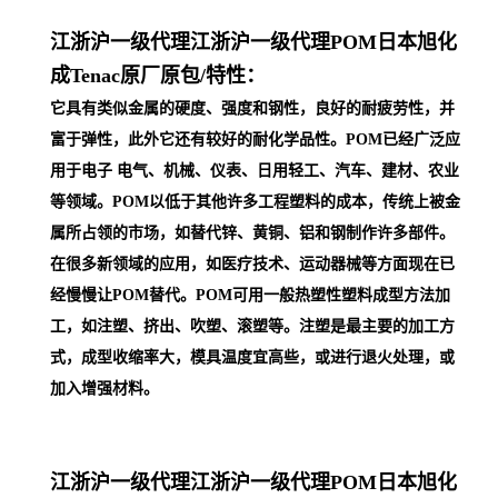
江浙沪一级代理
江浙沪一级代理POM日本旭化
成Tenac原厂原包/
特性：
它具有类似金属的硬度、强度和钢性，良好的耐疲劳性，并
富于弹性，此外它还有较好的耐化学品性。POM已经广泛应
用于电子 电气、机械、仪表、日用轻工、汽车、建材、农业
等领域。POM以低于其他许多工程塑料的成本，传统上被金
属所占领的市场，如替代锌、黄铜、铝和钢制作许多部件。
在很多新领域的应用，如医疗技术、运动器械等方面现在已
经慢慢让POM替代。POM可用一般热塑性塑料成型方法加
工，如注塑、挤出、吹塑、滚塑等。注塑是最主要的加工方
式，成型收缩率大，模具温度宜高些，或进行退火处理，或
加入增强材料。
江浙沪一级代理
江浙沪一级代理POM日本旭化