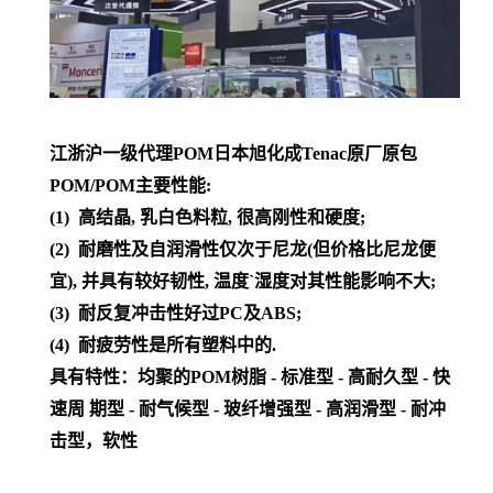
江浙沪一级代理POM日本旭化成Tenac原厂原包
POM/POM主要性能:
(1) 高结晶, 乳白色料粒, 很高刚性和硬度;
(2) 耐磨性及自润滑性仅次于尼龙(但价格比尼龙便
宜), 并具有较好韧性, 温度`湿度对其性能影响不大;
(3) 耐反复冲击性好过PC及ABS;
(4) 耐疲劳性是所有塑料中的.
具有特性：均聚的POM树脂 - 标准型 - 高耐久型 - 快
速周 期型 - 耐气候型 - 玻纤增强型 - 高润滑型 - 耐冲
击型，软性