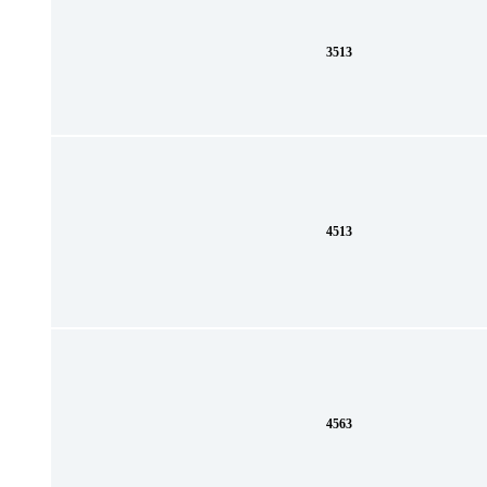
3513
4513
4563