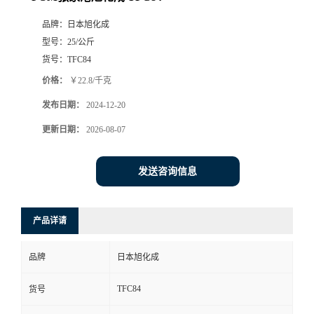
品牌：
日本旭化成
型号：
25/公斤
货号：
TFC84
价格：
￥22.8/千克
发布日期：
2024-12-20
更新日期：
2026-08-07
发送咨询信息
产品详请
品牌
日本旭化成
TFC84
货号