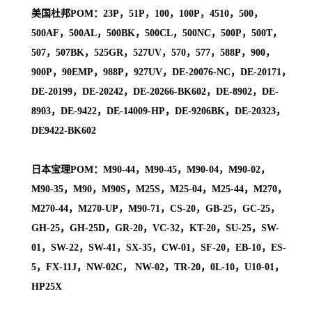
美国杜邦POM：23P，51P，100，100P，4510，500，
500AF，500AL，500BK，500CL，500NC，500P，500T，
507，507BK，525GR，527UV，570，577，588P，900，
900P，90EMP，988P，927UV，DE-20076-NC，DE-20171，
DE-20199，DE-20242，DE-20266-BK602，DE-8902，DE-
8903，DE-9422，DE-14009-HP，DE-9206BK，DE-20323，
DE9422-BK602
日本宝理POM：M90-44，M90-45，M90-04，M90-02，
M90-35，M90，M90S，M25S，M25-04，M25-44，M270，
M270-44，M270-UP，M90-71，CS-20，GB-25，GC-25，
GH-25，GH-25D，GR-20，VC-32，KT-20，SU-25，SW-
01，SW-22，SW-41，SX-35，CW-01，SF-20，EB-10，ES-
5，FX-11J，NW-02C， NW-02，TR-20，0L-10，U10-01，
HP25X