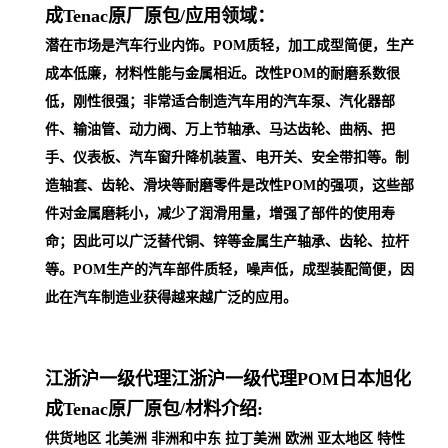
成Tenac原厂原包/
应用领域：
潜在市场是汽车行业内饰。POM质轻，加工成型简便，生产
成本低廉，材料性能与金属相近。改性POM的耐磨系数很
低，刚性很强；非常适合制造汽车用的汽车泵、汽化器部
件、输油管、动力阀、万上节轴承、马达齿轮、曲柄、把
手、仪表板、汽车窗升降机装置、电开关、安全带扣等。制
造轴套、齿轮、滑块等耐磨零件是改性POM的强项，这些部
件对金属磨耗小，减少了润滑用量，增强了部件的使用寿
命；因此可以广泛替代铜、锌等金属生产轴承、齿轮、拉杆
等。POM生产的汽车部件质轻，噪声低，成型装配简便，因
此在汽车制
造业获得越来越广泛的应用。
江浙沪一级代理
江浙沪一级代理POM日本旭化
成Tenac原厂原包/
材料介绍:
供货地区 北美洲 非洲和中东 拉丁美洲 欧洲 亚太地区 特性