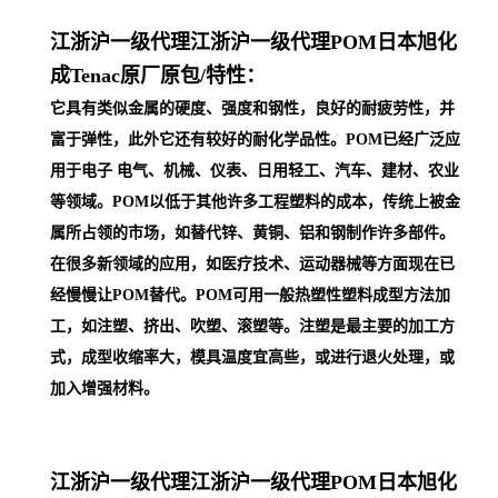
江浙沪一级代理
江浙沪一级代理POM日本旭化
成Tenac原厂原包/
特性：
它具有类似金属的硬度、强度和钢性，良好的耐疲劳性，并
富于弹性，此外它还有较好的耐化学品性。POM已经广泛应
用于电子 电气、机械、仪表、日用轻工、汽车、建材、农业
等领域。POM以低于其他许多工程塑料的成本，传统上被金
属所占领的市场，如替代锌、黄铜、铝和钢制作许多部件。
在很多新领域的应用，如医疗技术、运动器械等方面现在已
经慢慢让POM替代。POM可用一般热塑性塑料成型方法加
工，如注塑、挤出、吹塑、滚塑等。注塑是最主要的加工方
式，成型收缩率大，模具温度宜高些，或进行退火处理，或
加入增强材料。
江浙沪一级代理
江浙沪一级代理POM日本旭化