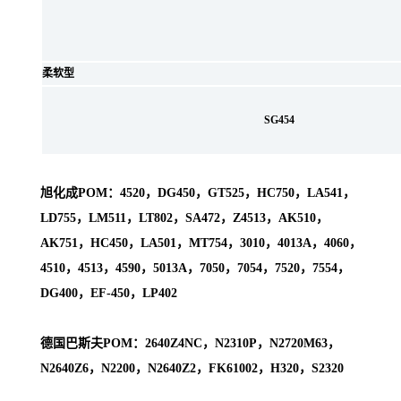
柔软型
SG454
旭化成POM：4520，DG450，GT525，HC750，LA541，
LD755，LM511，LT802，SA472，Z4513，AK510，
AK751，HC450，LA501，MT754，3010，4013A，4060，
4510，4513，4590，5013A，7050，7054，7520，7554，
DG400，EF-450，LP402
德国巴斯夫POM：2640Z4NC，N2310P，N2720M63，
N2640Z6，N2200，N2640Z2，FK61002，H320，S2320