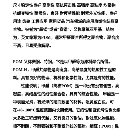
尺寸稳定性良好 高刚性 高抗撞击性 高强度 高粘度 均聚物
抗蠕变特性 耐候性，良好 耐疲劳性能 耐紫外光性能，良好
用途 齿轮 工程应用 家用货品 汽车领域的应用
热塑性结晶聚
合物。被誉为“超钢”或者“赛钢”，又称聚氧亚甲基。结构
为，英文缩写为POM。通常甲醛聚合所得之聚合物，聚合度
不高，且易受热解聚。
POM 又称赛钢、特钢。它是以甲醛等为原料聚合所得。
POM-H，甲醛共聚物是高密度、高结晶度的热塑性工程塑
料。具有良好的物理、机械和化学性能，尤其是有的性能。
性能说明；甲醛（简称POM）是一种没有没有侧链，高
密度，高结晶性的线性聚合物，具有的综合性能。 甲醛是一
种表面光滑，有光泽的硬而致密的材料，淡黄或白色，可
在-40- 100°C温度范围内长期使用。它的性和自润滑性也比绝
大多数工程塑料优越，又有良好的耐油，耐过氧化物性能。
很不耐酸，不耐强碱和不耐紫外线的辐射。缩醛 ( POM )
性