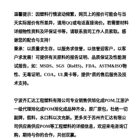
温馨提示：因塑料行情波动频繁，网页上的报价可能会与当
天实际报价有所差异，请用QQ或电话直接询价。若需要材料
详细物性资料及环保证书等，请联系我司工作人员索取。感
谢您的配合与支持！
秉承：以质量求生存，以服务求信誉，以信誉迎客户，以客
户求发展！可提供有关原料的报告证明、品质保证及性能测
试报告，如：MSDS、SGS（RoHS)、FDA、ASTM&ISO物
性、无毒证明，COA，UL黄卡等，提供*质的售后服务及技
术支持。
宁波齐汇达工程塑料有限公司专业销售供旭化成POM,江浙沪
一级代理
旭化成POM
旭化成品种齐全，原厂原包，杜绝一切
副牌，假料，水口料以次充新。更多关于苏州齐汇达有限公
司供应商供应POM等工程塑料的详细信息，欢迎来电咨询订
购，期待与你的合作，共创双赢。