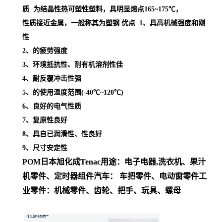
质 为结晶性热可塑性塑料，具明显熔点
165~175℃，
性质接近金属，一般称其为塑钢
优点 1、具高机械强度和刚
性
2、的疲劳强度
3、环境抵抗性、耐有机溶剂性佳
4、耐反覆冲击性强
5、的使用温度范围(-40℃~120℃)
6、良好的电气性质
7、复原性良好
8、具自已润滑性、性良好
9、尺寸安定性
POM日本旭化成
Tenac
用途
：
电子电器,洗衣机、果汁
机零件、定时器组件
汽车： 车把零件、电动窗零件
工
业零件：机械零件、齿轮、把手、玩具、螺母