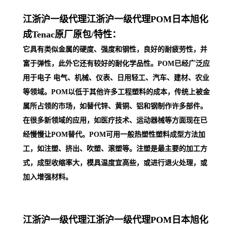
江浙沪一级代理
江浙沪一级代理POM日本旭化
成Tenac原厂原包/
特性：
它具有类似金属的硬度、强度和钢性，良好的耐疲劳性，并
富于弹性，此外它还有较好的耐化学品性。POM已经广泛应
用于电子 电气、机械、仪表、日用轻工、汽车、建材、农业
等领域。POM以低于其他许多工程塑料的成本，传统上被金
属所占领的市场，如替代锌、黄铜、铝和钢制作许多部件。
在很多新领域的应用，如医疗技术、运动器械等方面现在已
经慢慢让POM替代。POM可用一般热塑性塑料成型方法加
工，如注塑、挤出、吹塑、滚塑等。注塑是最主要的加工方
式，成型收缩率大，模具温度宜高些，或进行退火处理，或
加入增强材料。
江浙沪一级代理
江浙沪一级代理POM日本旭化