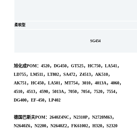
柔软型
SG454
旭化成POM：4520，DG450，GT525，HC750，LA541，
LD755，LM511，LT802，SA472，Z4513，AK510，
AK751，HC450，LA501，MT754，3010，4013A，4060，
4510，4513，4590，5013A，7050，7054，7520，7554，
DG400，EF-450，LP402
德国巴斯夫POM：2640Z4NC，N2310P，N2720M63，
N2640Z6，N2200，N2640Z2，FK61002，H320，S2320