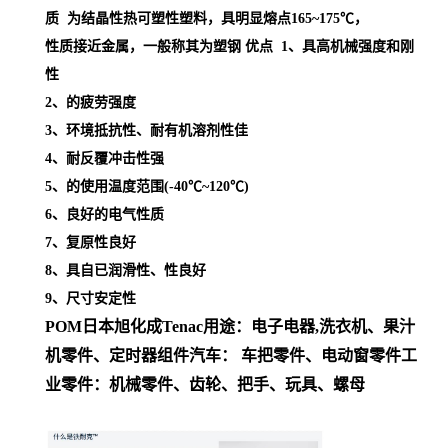
质 为结晶性热可塑性塑料，具明显熔点
165~175℃，
性质接近金属，一般称其为塑钢
优点 1、具高机械强度和刚
性
2、的疲劳强度
3、环境抵抗性、耐有机溶剂性佳
4、耐反覆冲击性强
5、的使用温度范围(-40℃~120℃)
6、良好的电气性质
7、复原性良好
8、具自已润滑性、性良好
9、尺寸安定性
POM日本旭化成
Tenac
用途
：
电子电器,洗衣机、果汁
机零件、定时器组件
汽车： 车把零件、电动窗零件
工
业零件：机械零件、齿轮、把手、玩具、螺母