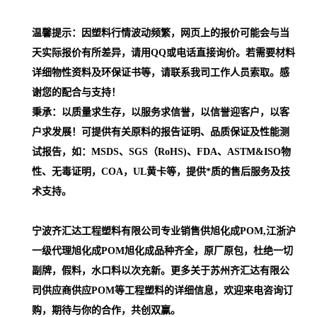
温馨提示：因塑料行情波动频繁，网页上的报价可能会与当
天实际报价有所差异，请用QQ或电话直接询价。若需要材料
详细物性资料及环保证书等，请联系我司工作人员索取。感
谢您的配合与支持！
秉承：以质量求生存，以服务求信誉，以信誉迎客户，以客
户求发展！可提供有关原料的报告证明、品质保证及性能测
试报告，如：MSDS、SGS（RoHS)、FDA、ASTM&ISO物
性、无毒证明，COA，UL黄卡等，提供*质的售后服务及技
术支持。
宁波齐汇达工程塑料有限公司专业销售供旭化成POM,江浙沪
一级代理
旭化成POM
旭化成品种齐全，原厂原包，杜绝一切
副牌，假料，水口料以次充新。更多关于苏州齐汇达有限公
司供应商供应POM等工程塑料的详细信息，欢迎来电咨询订
购，期待与你的合作，共创双赢。