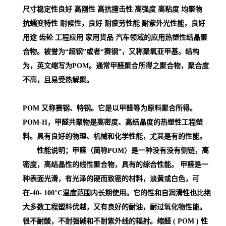
尺寸稳定性良好 高刚性 高抗撞击性 高强度 高粘度 均聚物
抗蠕变特性 耐候性，良好 耐疲劳性能 耐紫外光性能，良好
用途 齿轮 工程应用 家用货品 汽车领域的应用
热塑性结晶聚
合物。被誉为“超钢”或者“赛钢”，又称聚氧亚甲基。结构
为，英文缩写为POM。通常甲醛聚合所得之聚合物，聚合度
不高，且易受热解聚。
POM 又称赛钢、特钢。它是以甲醛等为原料聚合所得。
POM-H，甲醛共聚物是高密度、高结晶度的热塑性工程塑
料。具有良好的物理、机械和化学性能，尤其是有的性能。
性能说明；甲醛（简称POM）是一种没有没有侧链，高
密度，高结晶性的线性聚合物，具有的综合性能。 甲醛是一
种表面光滑，有光泽的硬而致密的材料，淡黄或白色，可
在-40- 100°C温度范围内长期使用。它的性和自润滑性也比绝
大多数工程塑料优越，又有良好的耐油，耐过氧化物性能。
很不耐酸，不耐强碱和不耐紫外线的辐射。缩醛 ( POM )
性