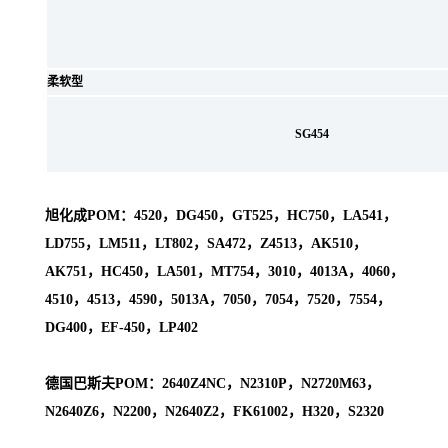
柔软型
SG454
旭化成POM：4520，DG450，GT525，HC750，LA541，
LD755，LM511，LT802，SA472，Z4513，AK510，
AK751，HC450，LA501，MT754，3010，4013A，4060，
4510，4513，4590，5013A，7050，7054，7520，7554，
DG400，EF-450，LP402
德国巴斯夫POM：2640Z4NC，N2310P，N2720M63，
N2640Z6，N2200，N2640Z2，FK61002，H320，S2320