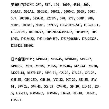
美国杜邦POM：23P，51P，100，100P，4510，500，
500AF，500AL，500BK，500CL，500NC，500P，500T，
507，507BK，525GR，527UV，570，577，588P，900，
900P，90EMP，988P，927UV，DE-20076-NC，DE-20171，
DE-20199，DE-20242，DE-20266-BK602，DE-8902，DE-
8903，DE-9422，DE-14009-HP，DE-9206BK，DE-20323，
DE9422-BK602
日本宝理POM：M90-44，M90-45，M90-04，M90-02，
M90-35，M90，M90S，M25S，M25-04，M25-44，M270，
M270-44，M270-UP，M90-71，CS-20，GB-25，GC-25，
GH-25，GH-25D，GR-20，VC-32，KT-20，SU-25，SW-
01，SW-22，SW-41，SX-35，CW-01，SF-20，EB-10，ES-
5，FX-11J，NW-02C， NW-02，TR-20，0L-10，U10-01，
HP25X