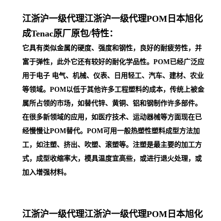
江浙沪一级代理
江浙沪一级代理POM日本旭化
成Tenac原厂原包/
特性：
它具有类似金属的硬度、强度和钢性，良好的耐疲劳性，并
富于弹性，此外它还有较好的耐化学品性。POM已经广泛应
用于电子 电气、机械、仪表、日用轻工、汽车、建材、农业
等领域。POM以低于其他许多工程塑料的成本，传统上被金
属所占领的市场，如替代锌、黄铜、铝和钢制作许多部件。
在很多新领域的应用，如医疗技术、运动器械等方面现在已
经慢慢让POM替代。POM可用一般热塑性塑料成型方法加
工，如注塑、挤出、吹塑、滚塑等。注塑是最主要的加工方
式，成型收缩率大，模具温度宜高些，或进行退火处理，或
加入增强材料。
江浙沪一级代理
江浙沪一级代理POM日本旭化