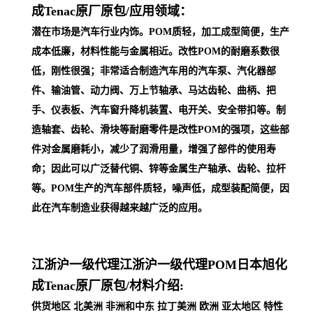
成Tenac原厂原包/
应用领域：
潜在市场是汽车行业内饰。POM质轻，加工成型简便，生产
成本低廉，材料性能与金属相近。改性POM的耐磨系数很
低，刚性很强；非常适合制造汽车用的汽车泵、汽化器部
件、输油管、动力阀、万上节轴承、马达齿轮、曲柄、把
手、仪表板、汽车窗升降机装置、电开关、安全带扣等。制
造轴套、齿轮、滑块等耐磨零件是改性POM的强项，这些部
件对金属磨耗小，减少了润滑用量，增强了部件的使用寿
命；因此可以广泛替代铜、锌等金属生产轴承、齿轮、拉杆
等。POM生产的汽车部件质轻，噪声低，成型装配简便，因
此在汽车制
造业获得越来越广泛的应用。
江浙沪一级代理
江浙沪一级代理POM日本旭化
成Tenac原厂原包/
材料介绍:
供货地区 北美洲 非洲和中东 拉丁美洲 欧洲 亚太地区 特性