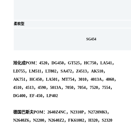
柔软型
SG454
旭化成POM：4520，DG450，GT525，HC750，LA541，
LD755，LM511，LT802，SA472，Z4513，AK510，
AK751，HC450，LA501，MT754，3010，4013A，4060，
4510，4513，4590，5013A，7050，7054，7520，7554，
DG400，EF-450，LP402
德国巴斯夫POM：2640Z4NC，N2310P，N2720M63，
N2640Z6，N2200，N2640Z2，FK61002，H320，S2320