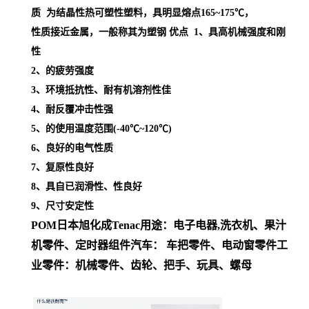
质 为结晶性热可塑性塑料，具明显熔点
165~175℃，
性质接近金属，一般称其为塑钢
优点 1、具高机械强度和刚
性
2、的疲劳强度
3、环境抵抗性、耐有机溶剂性佳
4、耐反覆冲击性强
5、的使用温度范围(-40℃~120℃)
6、良好的电气性质
7、复原性良好
8、具自已润滑性、性良好
9、尺寸安定性
POM日本旭化成
Tenac
用途
：
电子电器,洗衣机、果汁
机零件、定时器组件
汽车： 车把零件、电动窗零件
工
业零件：机械零件、齿轮、把手、玩具、螺母