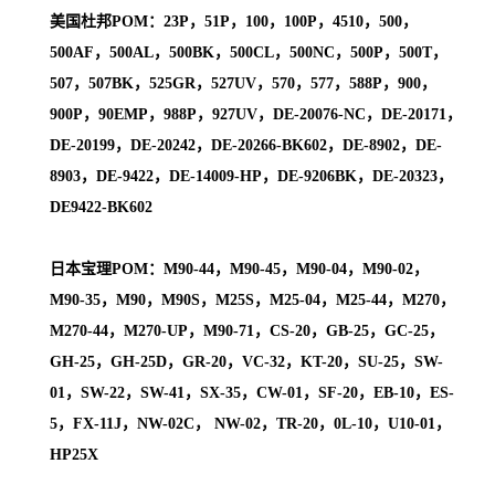
美国杜邦POM：23P，51P，100，100P，4510，500，
500AF，500AL，500BK，500CL，500NC，500P，500T，
507，507BK，525GR，527UV，570，577，588P，900，
900P，90EMP，988P，927UV，DE-20076-NC，DE-20171，
DE-20199，DE-20242，DE-20266-BK602，DE-8902，DE-
8903，DE-9422，DE-14009-HP，DE-9206BK，DE-20323，
DE9422-BK602
日本宝理POM：M90-44，M90-45，M90-04，M90-02，
M90-35，M90，M90S，M25S，M25-04，M25-44，M270，
M270-44，M270-UP，M90-71，CS-20，GB-25，GC-25，
GH-25，GH-25D，GR-20，VC-32，KT-20，SU-25，SW-
01，SW-22，SW-41，SX-35，CW-01，SF-20，EB-10，ES-
5，FX-11J，NW-02C， NW-02，TR-20，0L-10，U10-01，
HP25X