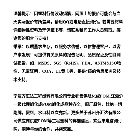
温馨提示：因塑料行情波动频繁，网页上的报价可能会与当
天实际报价有所差异，请用QQ或电话直接询价。若需要材料
详细物性资料及环保证书等，请联系我司工作人员索取。感
谢您的配合与支持！
秉承：以质量求生存，以服务求信誉，以信誉迎客户，以客
户求发展！可提供有关原料的报告证明、品质保证及性能测
试报告，如：MSDS、SGS（RoHS)、FDA、ASTM&ISO物
性、无毒证明，COA，UL黄卡等，提供*质的售后服务及技
术支持。
宁波齐汇达工程塑料有限公司专业销售供旭化成POM,江浙沪
一级代理
旭化成POM
旭化成品种齐全，原厂原包，杜绝一切
副牌，假料，水口料以次充新。更多关于苏州齐汇达有限公
司供应商供应POM等工程塑料的详细信息，欢迎来电咨询订
购，期待与你的合作，共创双赢。