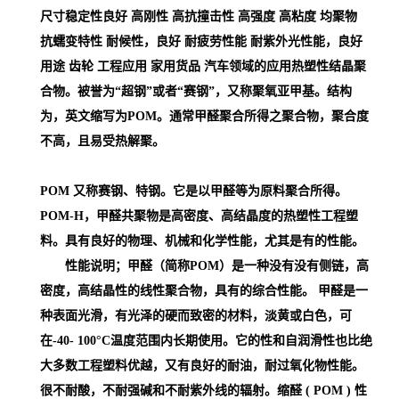
尺寸稳定性良好 高刚性 高抗撞击性 高强度 高粘度 均聚物
抗蠕变特性 耐候性，良好 耐疲劳性能 耐紫外光性能，良好
用途 齿轮 工程应用 家用货品 汽车领域的应用
热塑性结晶聚
合物。被誉为“超钢”或者“赛钢”，又称聚氧亚甲基。结构
为，英文缩写为POM。通常甲醛聚合所得之聚合物，聚合度
不高，且易受热解聚。
POM 又称赛钢、特钢。它是以甲醛等为原料聚合所得。
POM-H，甲醛共聚物是高密度、高结晶度的热塑性工程塑
料。具有良好的物理、机械和化学性能，尤其是有的性能。
性能说明；甲醛（简称POM）是一种没有没有侧链，高
密度，高结晶性的线性聚合物，具有的综合性能。 甲醛是一
种表面光滑，有光泽的硬而致密的材料，淡黄或白色，可
在-40- 100°C温度范围内长期使用。它的性和自润滑性也比绝
大多数工程塑料优越，又有良好的耐油，耐过氧化物性能。
很不耐酸，不耐强碱和不耐紫外线的辐射。缩醛 ( POM )
性