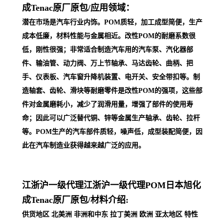
成Tenac原厂原包/
应用领域：
潜在市场是汽车行业内饰。POM质轻，加工成型简便，生产
成本低廉，材料性能与金属相近。改性POM的耐磨系数很
低，刚性很强；非常适合制造汽车用的汽车泵、汽化器部
件、输油管、动力阀、万上节轴承、马达齿轮、曲柄、把
手、仪表板、汽车窗升降机装置、电开关、安全带扣等。制
造轴套、齿轮、滑块等耐磨零件是改性POM的强项，这些部
件对金属磨耗小，减少了润滑用量，增强了部件的使用寿
命；因此可以广泛替代铜、锌等金属生产轴承、齿轮、拉杆
等。POM生产的汽车部件质轻，噪声低，成型装配简便，因
此在汽车制
造业获得越来越广泛的应用。
江浙沪一级代理
江浙沪一级代理POM日本旭化
成Tenac原厂原包/
材料介绍:
供货地区 北美洲 非洲和中东 拉丁美洲 欧洲 亚太地区 特性