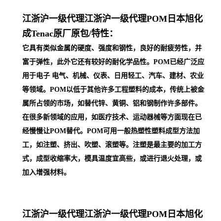
江浙沪一级代理
江浙沪一级代理POM日本旭化
成Tenac原厂原包/
特性：
它具有类似金属的硬度、强度和钢性，良好的耐疲劳性，并
富于弹性，此外它还有较好的耐化学品性。POM已经广泛应
用于电子 电气、机械、仪表、日用轻工、汽车、建材、农业
等领域。POM以低于其他许多工程塑料的成本，传统上被金
属所占领的市场，如替代锌、黄铜、铝和钢制作许多部件。
在很多新领域的应用，如医疗技术、运动器械等方面现在已
经慢慢让POM替代。POM可用一般热塑性塑料成型方法加
工，如注塑、挤出、吹塑、滚塑等。注塑是最主要的加工方
式，成型收缩率大，模具温度宜高些，或进行退火处理，或
加入增强材料。
江浙沪一级代理
江浙沪一级代理POM日本旭化