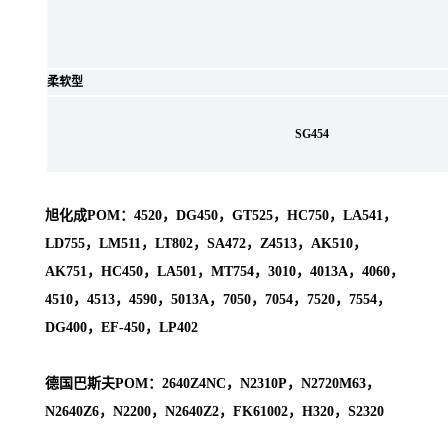
柔软型
SG454
旭化成POM：4520，DG450，GT525，HC750，LA541，
LD755，LM511，LT802，SA472，Z4513，AK510，
AK751，HC450，LA501，MT754，3010，4013A，4060，
4510，4513，4590，5013A，7050，7054，7520，7554，
DG400，EF-450，LP402
德国巴斯夫POM：2640Z4NC，N2310P，N2720M63，
N2640Z6，N2200，N2640Z2，FK61002，H320，S2320