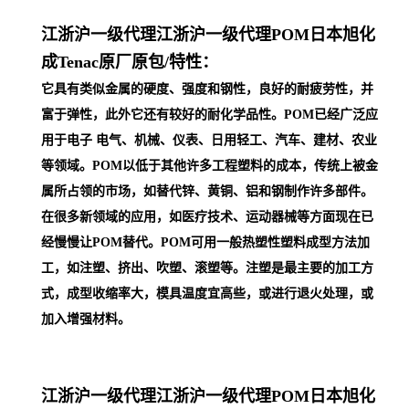
江浙沪一级代理
江浙沪一级代理POM日本旭化
成Tenac原厂原包/
特性：
它具有类似金属的硬度、强度和钢性，良好的耐疲劳性，并
富于弹性，此外它还有较好的耐化学品性。POM已经广泛应
用于电子 电气、机械、仪表、日用轻工、汽车、建材、农业
等领域。POM以低于其他许多工程塑料的成本，传统上被金
属所占领的市场，如替代锌、黄铜、铝和钢制作许多部件。
在很多新领域的应用，如医疗技术、运动器械等方面现在已
经慢慢让POM替代。POM可用一般热塑性塑料成型方法加
工，如注塑、挤出、吹塑、滚塑等。注塑是最主要的加工方
式，成型收缩率大，模具温度宜高些，或进行退火处理，或
加入增强材料。
江浙沪一级代理
江浙沪一级代理POM日本旭化