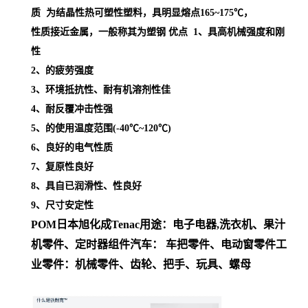
质 为结晶性热可塑性塑料，具明显熔点
165~175℃，
性质接近金属，一般称其为塑钢
优点 1、具高机械强度和刚
性
2、的疲劳强度
3、环境抵抗性、耐有机溶剂性佳
4、耐反覆冲击性强
5、的使用温度范围(-40℃~120℃)
6、良好的电气性质
7、复原性良好
8、具自已润滑性、性良好
9、尺寸安定性
POM日本旭化成
Tenac
用途
：
电子电器,洗衣机、果汁
机零件、定时器组件
汽车： 车把零件、电动窗零件
工
业零件：机械零件、齿轮、把手、玩具、螺母