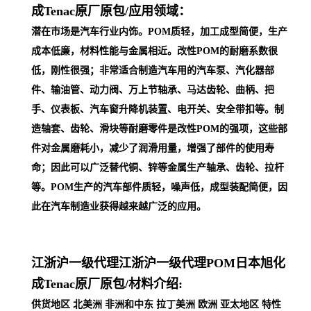
成Tenac原厂原包/
应用领域：
潜在市场是汽车行业内饰。POM质轻，加工成型简便，生产
成本低廉，材料性能与金属相近。改性POM的耐磨系数很
低，刚性很强；非常适合制造汽车用的汽车泵、汽化器部
件、输油管、动力阀、万上节轴承、马达齿轮、曲柄、把
手、仪表板、汽车窗升降机装置、电开关、安全带扣等。制
造轴套、齿轮、滑块等耐磨零件是改性POM的强项，这些部
件对金属磨耗小，减少了润滑用量，增强了部件的使用寿
命；因此可以广泛替代铜、锌等金属生产轴承、齿轮、拉杆
等。POM生产的汽车部件质轻，噪声低，成型装配简便，因
此在汽车制
造业获得越来越广泛的应用。
江浙沪一级代理
江浙沪一级代理POM日本旭化
成Tenac原厂原包/
材料介绍:
供货地区 北美洲 非洲和中东 拉丁美洲 欧洲 亚太地区 特性