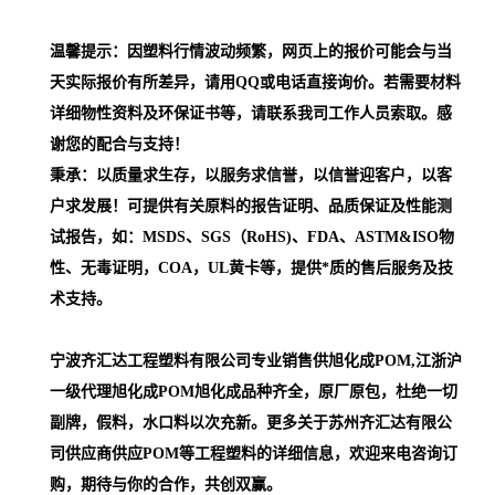
温馨提示：因塑料行情波动频繁，网页上的报价可能会与当
天实际报价有所差异，请用QQ或电话直接询价。若需要材料
详细物性资料及环保证书等，请联系我司工作人员索取。感
谢您的配合与支持！
秉承：以质量求生存，以服务求信誉，以信誉迎客户，以客
户求发展！可提供有关原料的报告证明、品质保证及性能测
试报告，如：MSDS、SGS（RoHS)、FDA、ASTM&ISO物
性、无毒证明，COA，UL黄卡等，提供*质的售后服务及技
术支持。
宁波齐汇达工程塑料有限公司专业销售供旭化成POM,江浙沪
一级代理
旭化成POM
旭化成品种齐全，原厂原包，杜绝一切
副牌，假料，水口料以次充新。更多关于苏州齐汇达有限公
司供应商供应POM等工程塑料的详细信息，欢迎来电咨询订
购，期待与你的合作，共创双赢。