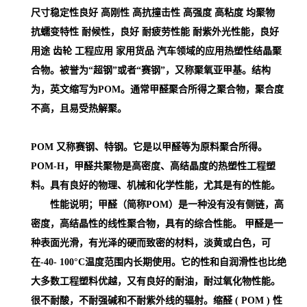
尺寸稳定性良好 高刚性 高抗撞击性 高强度 高粘度 均聚物
抗蠕变特性 耐候性，良好 耐疲劳性能 耐紫外光性能，良好
用途 齿轮 工程应用 家用货品 汽车领域的应用
热塑性结晶聚
合物。被誉为“超钢”或者“赛钢”，又称聚氧亚甲基。结构
为，英文缩写为POM。通常甲醛聚合所得之聚合物，聚合度
不高，且易受热解聚。
POM 又称赛钢、特钢。它是以甲醛等为原料聚合所得。
POM-H，甲醛共聚物是高密度、高结晶度的热塑性工程塑
料。具有良好的物理、机械和化学性能，尤其是有的性能。
性能说明；甲醛（简称POM）是一种没有没有侧链，高
密度，高结晶性的线性聚合物，具有的综合性能。 甲醛是一
种表面光滑，有光泽的硬而致密的材料，淡黄或白色，可
在-40- 100°C温度范围内长期使用。它的性和自润滑性也比绝
大多数工程塑料优越，又有良好的耐油，耐过氧化物性能。
很不耐酸，不耐强碱和不耐紫外线的辐射。缩醛 ( POM )
性