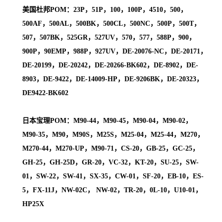
美国杜邦POM：23P，51P，100，100P，4510，500，
500AF，500AL，500BK，500CL，500NC，500P，500T，
507，507BK，525GR，527UV，570，577，588P，900，
900P，90EMP，988P，927UV，DE-20076-NC，DE-20171，
DE-20199，DE-20242，DE-20266-BK602，DE-8902，DE-
8903，DE-9422，DE-14009-HP，DE-9206BK，DE-20323，
DE9422-BK602
日本宝理POM：M90-44，M90-45，M90-04，M90-02，
M90-35，M90，M90S，M25S，M25-04，M25-44，M270，
M270-44，M270-UP，M90-71，CS-20，GB-25，GC-25，
GH-25，GH-25D，GR-20，VC-32，KT-20，SU-25，SW-
01，SW-22，SW-41，SX-35，CW-01，SF-20，EB-10，ES-
5，FX-11J，NW-02C， NW-02，TR-20，0L-10，U10-01，
HP25X