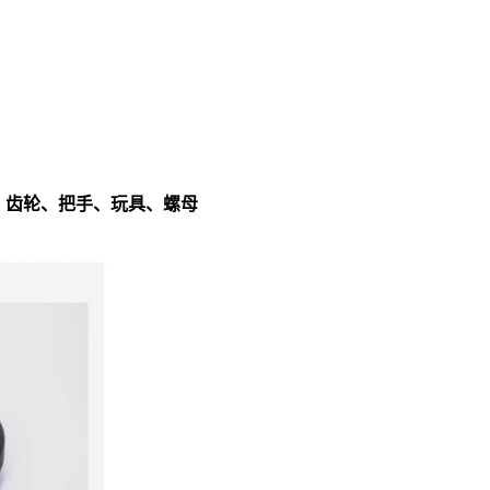
、齿轮、把手、玩具、螺母