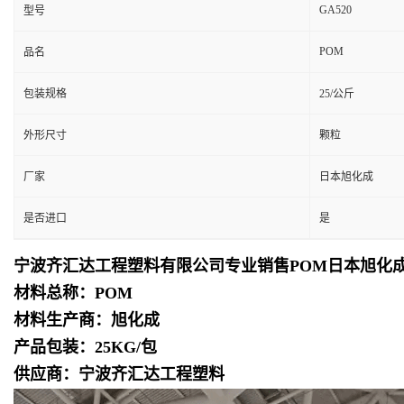
GA520
型号
POM
品名
包装规格
25/公斤
外形尺寸
颗粒
厂家
日本旭化成
是否进口
是
宁波齐汇达工程塑料有限公司专业销售
POM日本旭化成T
材料总称：POM
材料生产商：旭化成
产品包装：25KG/包
供应商：宁波齐汇达工程塑料