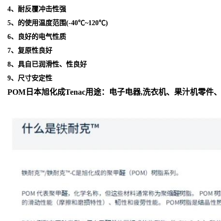
4、耐反覆冲击性强
5、的使用温度范围(-40℃~120℃)
6、良好的电气性质
7、复原性良好
8、具自已润滑性、性良好
9、尺寸安定性
POM日本旭化成
Tenac
用途
：
电子电器,洗衣机、果汁机零件