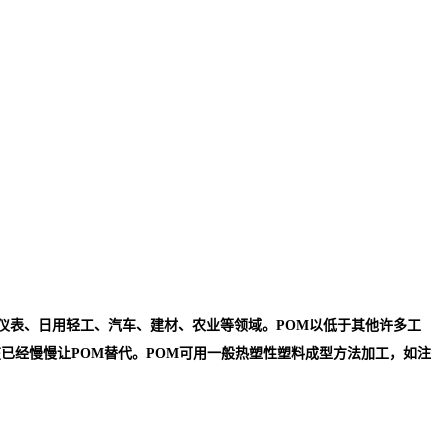
仪表、日用轻工、汽车、建材、农业等领域。POM以低于其他许多工
已经慢慢让POM替代。POM可用一般热塑性塑料成型方法加工，如注