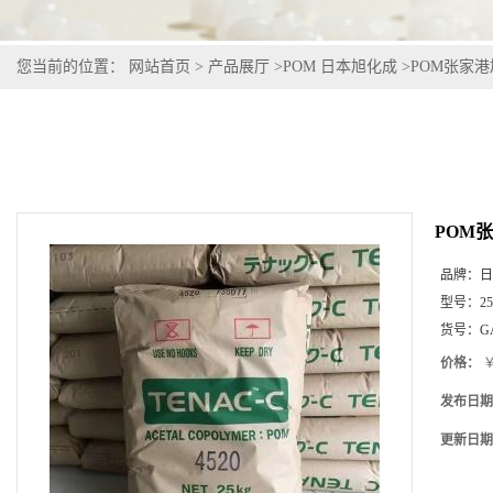
您当前的位置：
网站首页
>
产品展厅
>
POM 日本旭化成
>
POM张家港旭
POM张
品牌：
日
型号：
2
货号：
G
价格：
￥
发布日期
更新日期