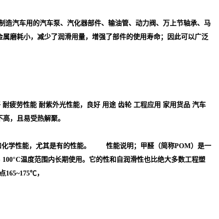
合制造汽车用的汽车泵、汽化器部件、输油管、动力阀、万上节轴承、马
金属磨耗小，减少了润滑用量，增强了部件的使用寿命；因此可以广泛
 耐疲劳性能 耐紫外光性能，良好 用途 齿轮 工程应用 家用货品 汽车
不高，且易受热解聚。
机械和化学性能，尤其是有的性能。
性能说明；甲醛（简称POM）是一
100°C温度范围内长期使用。它的性和自润滑性也比绝大多数工程塑
点
165~175℃，