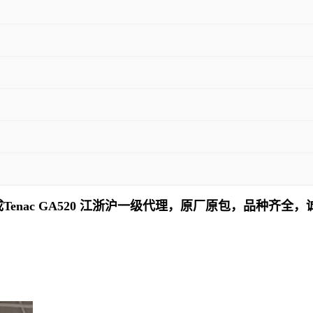
enac
GA520
江浙沪一级代理，原厂原包，品种齐全，