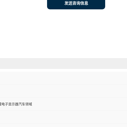
发送咨询信息
域电子显示器汽车领域