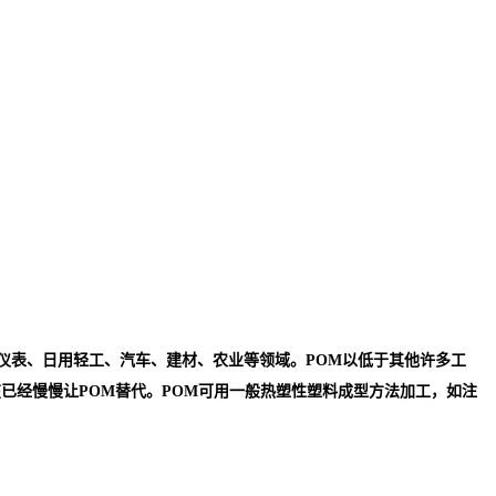
仪表、日用轻工、汽车、建材、农业等领域。POM以低于其他许多工
已经慢慢让POM替代。POM可用一般热塑性塑料成型方法加工，如注