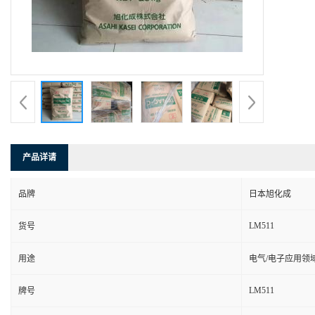
产品详请
品牌
日本旭化成
LM511
货号
用途
电气/电子应用领
LM511
牌号