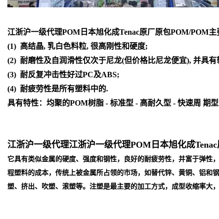
江浙沪一级代理POM日本旭化成Tenac原厂原包POM/POM主
(1) 高结晶, 乳白色料粒, 很高刚性和硬度;
(2) 耐磨性及自润滑性仅次于尼龙(但价格比尼龙便宜), 并具有
(3) 耐反复冲击性好过PC及ABS;
(4) 耐疲劳性是所有塑料中的.
具有特性：均聚的POM树脂 - 标准型 - 高耐久型 - 快速周 期型 
江浙沪一级代理
江浙沪一级代理POM日本旭化成Tenac
它具有类似金属的硬度、强度和钢性，良好的耐疲劳性，并富于弹性，
程塑料的成本，传统上被金属所占领的市场，如替代锌、黄铜、铝和钢
塑、挤出、吹塑、滚塑等。注塑是最主要的加工方式，成型收缩率大