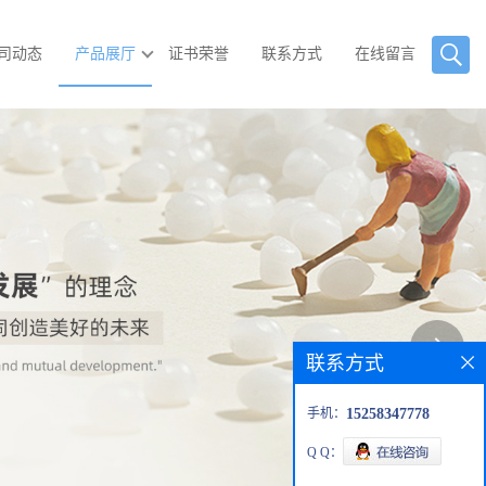
司动态
产品展厅
证书荣誉
联系方式
在线留言
联系方式
手机：
15258347778
Q Q：