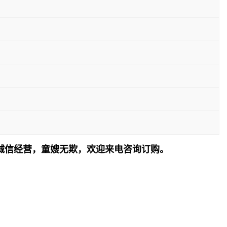
诚信经营，童嫂无欺，欢迎来电咨询订购。