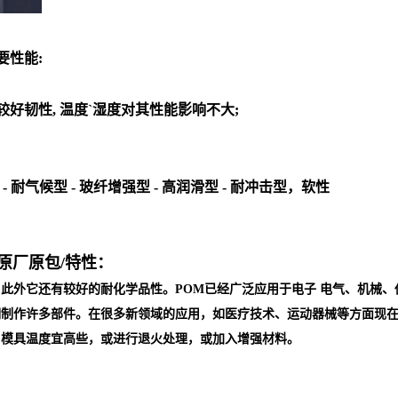
要性能:
较好韧性, 温度`湿度对其性能影响不大;
- 耐气候型 - 玻纤增强型 - 高润滑型 - 耐冲击型，软性
原厂原包/
特性：
此外它还有较好的耐化学品性。POM已经广泛应用于电子 电气、机械、
制作许多部件。在很多新领域的应用，如医疗技术、运动器械等方面现在
，模具温度宜高些，或进行退火处理，或加入增强材料。