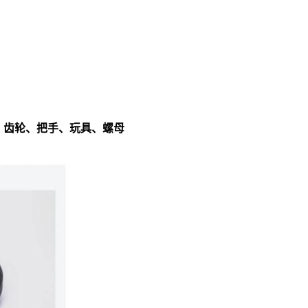
、齿轮、把手、玩具、螺母