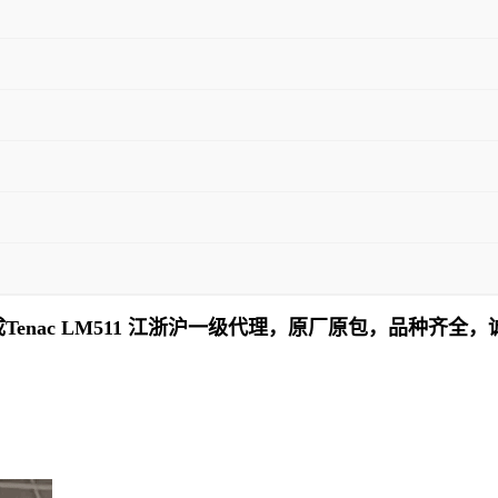
enac
LM511
江浙沪一级代理，原厂原包，品种齐全，