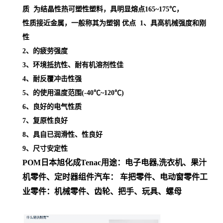
质 为结晶性热可塑性塑料，具明显熔点
165~175℃，
性质接近金属，一般称其为塑钢
优点 1、具高机械强度和刚
性
2、的疲劳强度
3、环境抵抗性、耐有机溶剂性佳
4、耐反覆冲击性强
5、的使用温度范围(-40℃~120℃)
6、良好的电气性质
7、复原性良好
8、具自已润滑性、性良好
9、尺寸安定性
POM日本旭化成
Tenac
用途
：
电子电器,洗衣机、果汁
机零件、定时器组件
汽车： 车把零件、电动窗零件
工
业零件：机械零件、齿轮、把手、玩具、螺母