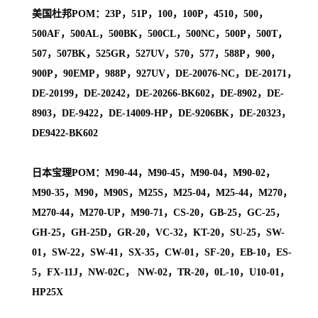
美国杜邦POM：23P，51P，100，100P，4510，500，
500AF，500AL，500BK，500CL，500NC，500P，500T，
507，507BK，525GR，527UV，570，577，588P，900，
900P，90EMP，988P，927UV，DE-20076-NC，DE-20171，
DE-20199，DE-20242，DE-20266-BK602，DE-8902，DE-
8903，DE-9422，DE-14009-HP，DE-9206BK，DE-20323，
DE9422-BK602
日本宝理POM：M90-44，M90-45，M90-04，M90-02，
M90-35，M90，M90S，M25S，M25-04，M25-44，M270，
M270-44，M270-UP，M90-71，CS-20，GB-25，GC-25，
GH-25，GH-25D，GR-20，VC-32，KT-20，SU-25，SW-
01，SW-22，SW-41，SX-35，CW-01，SF-20，EB-10，ES-
5，FX-11J，NW-02C， NW-02，TR-20，0L-10，U10-01，
HP25X