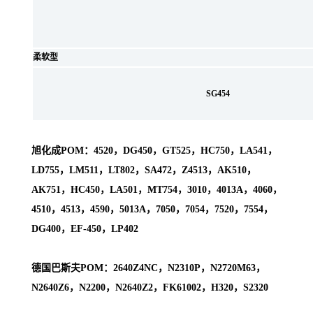
柔软型
SG454
旭化成POM：4520，DG450，GT525，HC750，LA541，
LD755，LM511，LT802，SA472，Z4513，AK510，
AK751，HC450，LA501，MT754，3010，4013A，4060，
4510，4513，4590，5013A，7050，7054，7520，7554，
DG400，EF-450，LP402
德国巴斯夫POM：2640Z4NC，N2310P，N2720M63，
N2640Z6，N2200，N2640Z2，FK61002，H320，S2320