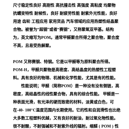
尺寸稳定性良好 高刚性 高抗撞击性 高强度 高粘度 均聚物
抗蠕变特性 耐候性，良好 耐疲劳性能 耐紫外光性能，良好
用途 齿轮 工程应用 家用货品 汽车领域的应用
热塑性结晶聚
合物。被誉为“超钢”或者“赛钢”，又称聚氧亚甲基。结构
为，英文缩写为POM。通常甲醛聚合所得之聚合物，聚合度
不高，且易受热解聚。
POM 又称赛钢、特钢。它是以甲醛等为原料聚合所得。
POM-H，甲醛共聚物是高密度、高结晶度的热塑性工程塑
料。具有良好的物理、机械和化学性能，尤其是有的性能。
性能说明；甲醛（简称POM）是一种没有没有侧链，高
密度，高结晶性的线性聚合物，具有的综合性能。 甲醛是一
种表面光滑，有光泽的硬而致密的材料，淡黄或白色，可
在-40- 100°C温度范围内长期使用。它的性和自润滑性也比绝
大多数工程塑料优越，又有良好的耐油，耐过氧化物性能。
很不耐酸，不耐强碱和不耐紫外线的辐射。缩醛 ( POM )
性