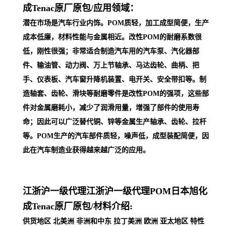
成Tenac原厂原包/
应用领域：
潜在市场是汽车行业内饰。POM质轻，加工成型简便，生产
成本低廉，材料性能与金属相近。改性POM的耐磨系数很
低，刚性很强；非常适合制造汽车用的汽车泵、汽化器部
件、输油管、动力阀、万上节轴承、马达齿轮、曲柄、把
手、仪表板、汽车窗升降机装置、电开关、安全带扣等。制
造轴套、齿轮、滑块等耐磨零件是改性POM的强项，这些部
件对金属磨耗小，减少了润滑用量，增强了部件的使用寿
命；因此可以广泛替代铜、锌等金属生产轴承、齿轮、拉杆
等。POM生产的汽车部件质轻，噪声低，成型装配简便，因
此在汽车制
造业获得越来越广泛的应用。
江浙沪一级代理
江浙沪一级代理POM日本旭化
成Tenac原厂原包/
材料介绍:
供货地区 北美洲 非洲和中东 拉丁美洲 欧洲 亚太地区 特性