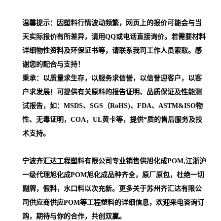
温馨提示：因塑料行情波动频繁，网页上的报价可能会与当
天实际报价有所差异，请用QQ或电话直接询价。若需要材料
详细物性资料及环保证书等，请联系我司工作人员索取。感
谢您的配合与支持！
秉承：以质量求生存，以服务求信誉，以信誉迎客户，以客
户求发展！可提供有关原料的报告证明、品质保证及性能测
试报告，如：MSDS、SGS（RoHS)、FDA、ASTM&ISO物
性、无毒证明，COA，UL黄卡等，提供*质的售后服务及技
术支持。
宁波齐汇达工程塑料有限公司专业销售供旭化成POM,江浙沪
一级代理
旭化成POM
旭化成品种齐全，原厂原包，杜绝一切
副牌，假料，水口料以次充新。更多关于苏州齐汇达有限公
司供应商供应POM等工程塑料的详细信息，欢迎来电咨询订
购，期待与你的合作，共创双赢。