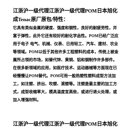
江浙沪一级代理
江浙沪一级代理POM日本旭化
成Tenac原厂原包/
特性：
它具有类似金属的硬度、强度和钢性，良好的耐疲劳性，并
富于弹性，此外它还有较好的耐化学品性。POM已经广泛应
用于电子 电气、机械、仪表、日用轻工、汽车、建材、农业
等领域。POM以低于其他许多工程塑料的成本，传统上被金
属所占领的市场，如替代锌、黄铜、铝和钢制作许多部件。
在很多新领域的应用，如医疗技术、运动器械等方面现在已
经慢慢让POM替代。POM可用一般热塑性塑料成型方法加
工，如注塑、挤出、吹塑、滚塑等。注塑是最主要的加工方
式，成型收缩率大，模具温度宜高些，或进行退火处理，或
加入增强材料。
江浙沪一级代理
江浙沪一级代理POM日本旭化