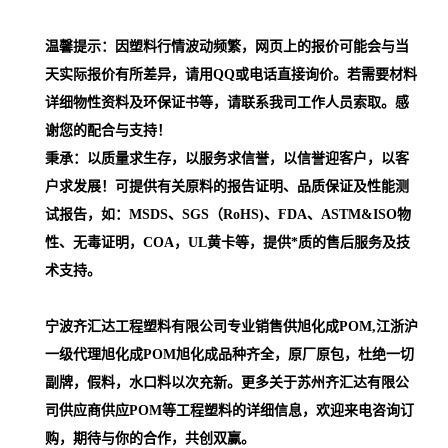
温馨提示：因塑料行情波动频繁，网页上的报价可能会与当
天实际报价有所差异，请用QQ或电话直接询价。若需要材料
详细物性资料及环保证书等，请联系我司工作人员索取。感
谢您的配合与支持！
秉承：以质量求生存，以服务求信誉，以信誉迎客户，以客
户求发展！可提供有关原料的报告证明、品质保证及性能测
试报告，如：MSDS、SGS（RoHS)、FDA、ASTM&ISO物
性、无毒证明，COA，UL黄卡等，提供*质的售后服务及技
术支持。
宁波齐汇达工程塑料有限公司专业销售供旭化成POM,江浙沪
一级代理
旭化成POM
旭化成品种齐全，原厂原包，杜绝一切
副牌，假料，水口料以次充新。更多关于苏州齐汇达有限公
司供应商供应POM等工程塑料的详细信息，欢迎来电咨询订
购，期待与你的合作，共创双赢。