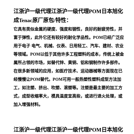
江浙沪一级代理
江浙沪一级代理POM日本旭化
成Tenac原厂原包/
特性：
它具有类似金属的硬度、强度和钢性，良好的耐疲劳性，并
富于弹性，此外它还有较好的耐化学品性。POM已经广泛应
用于电子 电气、机械、仪表、日用轻工、汽车、建材、农业
等领域。POM以低于其他许多工程塑料的成本，传统上被金
属所占领的市场，如替代锌、黄铜、铝和钢制作许多部件。
在很多新领域的应用，如医疗技术、运动器械等方面现在已
经慢慢让POM替代。POM可用一般热塑性塑料成型方法加
工，如注塑、挤出、吹塑、滚塑等。注塑是最主要的加工方
式，成型收缩率大，模具温度宜高些，或进行退火处理，或
加入增强材料。
江浙沪一级代理
江浙沪一级代理POM日本旭化