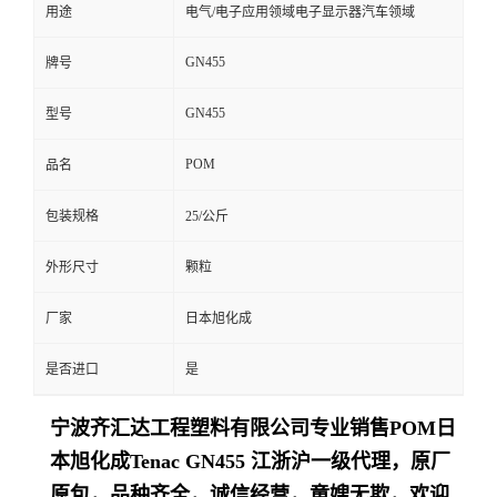
用途
电气/电子应用领域电子显示器汽车领域
GN455
牌号
GN455
型号
POM
品名
包装规格
25/公斤
外形尺寸
颗粒
厂家
日本旭化成
是否进口
是
宁波齐汇达工程塑料有限公司专业销售
POM日
本旭化成Tenac
GN455
江浙沪一级代理，原厂
原包，品种齐全，诚信经营，童嫂无欺，欢迎