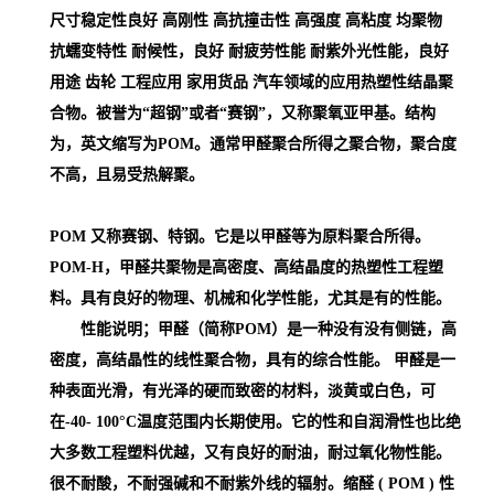
尺寸稳定性良好 高刚性 高抗撞击性 高强度 高粘度 均聚物
抗蠕变特性 耐候性，良好 耐疲劳性能 耐紫外光性能，良好
用途 齿轮 工程应用 家用货品 汽车领域的应用
热塑性结晶聚
合物。被誉为“超钢”或者“赛钢”，又称聚氧亚甲基。结构
为，英文缩写为POM。通常甲醛聚合所得之聚合物，聚合度
不高，且易受热解聚。
POM 又称赛钢、特钢。它是以甲醛等为原料聚合所得。
POM-H，甲醛共聚物是高密度、高结晶度的热塑性工程塑
料。具有良好的物理、机械和化学性能，尤其是有的性能。
性能说明；甲醛（简称POM）是一种没有没有侧链，高
密度，高结晶性的线性聚合物，具有的综合性能。 甲醛是一
种表面光滑，有光泽的硬而致密的材料，淡黄或白色，可
在-40- 100°C温度范围内长期使用。它的性和自润滑性也比绝
大多数工程塑料优越，又有良好的耐油，耐过氧化物性能。
很不耐酸，不耐强碱和不耐紫外线的辐射。缩醛 ( POM )
性