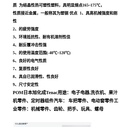
质 为结晶性热可塑性塑料，具明显熔点
165~175℃，
性质接近金属，一般称其为塑钢
优点 1、具高机械强度和刚
性
2、的疲劳强度
3、环境抵抗性、耐有机溶剂性佳
4、耐反覆冲击性强
5、的使用温度范围(-40℃~120℃)
6、良好的电气性质
7、复原性良好
8、具自已润滑性、性良好
9、尺寸安定性
POM日本旭化成
Tenac
用途
：
电子电器,洗衣机、果汁
机零件、定时器组件
汽车： 车把零件、电动窗零件
工
业零件：机械零件、齿轮、把手、玩具、螺母