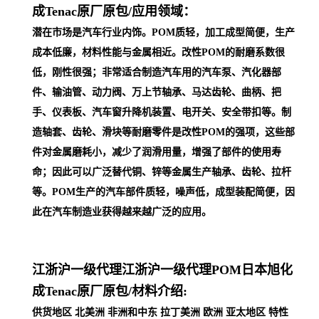
成Tenac原厂原包/
应用领域：
潜在市场是汽车行业内饰。POM质轻，加工成型简便，生产
成本低廉，材料性能与金属相近。改性POM的耐磨系数很
低，刚性很强；非常适合制造汽车用的汽车泵、汽化器部
件、输油管、动力阀、万上节轴承、马达齿轮、曲柄、把
手、仪表板、汽车窗升降机装置、电开关、安全带扣等。制
造轴套、齿轮、滑块等耐磨零件是改性POM的强项，这些部
件对金属磨耗小，减少了润滑用量，增强了部件的使用寿
命；因此可以广泛替代铜、锌等金属生产轴承、齿轮、拉杆
等。POM生产的汽车部件质轻，噪声低，成型装配简便，因
此在汽车制
造业获得越来越广泛的应用。
江浙沪一级代理
江浙沪一级代理POM日本旭化
成Tenac原厂原包/
材料介绍:
供货地区 北美洲 非洲和中东 拉丁美洲 欧洲 亚太地区 特性