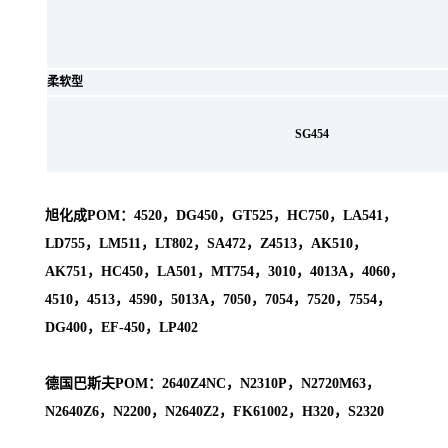
柔软型
SG454
旭化成POM：4520，DG450，GT525，HC750，LA541，
LD755，LM511，LT802，SA472，Z4513，AK510，
AK751，HC450，LA501，MT754，3010，4013A，4060，
4510，4513，4590，5013A，7050，7054，7520，7554，
DG400，EF-450，LP402
德国巴斯夫POM：2640Z4NC，N2310P，N2720M63，
N2640Z6，N2200，N2640Z2，FK61002，H320，S2320