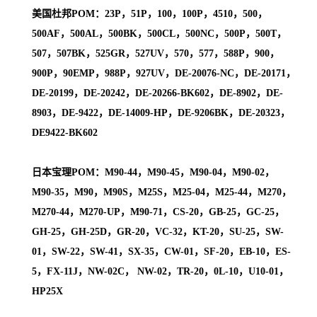
美国杜邦POM：23P，51P，100，100P，4510，500，
500AF，500AL，500BK，500CL，500NC，500P，500T，
507，507BK，525GR，527UV，570，577，588P，900，
900P，90EMP，988P，927UV，DE-20076-NC，DE-20171，
DE-20199，DE-20242，DE-20266-BK602，DE-8902，DE-
8903，DE-9422，DE-14009-HP，DE-9206BK，DE-20323，
DE9422-BK602
日本宝理POM：M90-44，M90-45，M90-04，M90-02，
M90-35，M90，M90S，M25S，M25-04，M25-44，M270，
M270-44，M270-UP，M90-71，CS-20，GB-25，GC-25，
GH-25，GH-25D，GR-20，VC-32，KT-20，SU-25，SW-
01，SW-22，SW-41，SX-35，CW-01，SF-20，EB-10，ES-
5，FX-11J，NW-02C， NW-02，TR-20，0L-10，U10-01，
HP25X