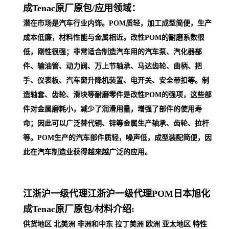
成Tenac原厂原包/
应用领域：
潜在市场是汽车行业内饰。POM质轻，加工成型简便，生产
成本低廉，材料性能与金属相近。改性POM的耐磨系数很
低，刚性很强；非常适合制造汽车用的汽车泵、汽化器部
件、输油管、动力阀、万上节轴承、马达齿轮、曲柄、把
手、仪表板、汽车窗升降机装置、电开关、安全带扣等。制
造轴套、齿轮、滑块等耐磨零件是改性POM的强项，这些部
件对金属磨耗小，减少了润滑用量，增强了部件的使用寿
命；因此可以广泛替代铜、锌等金属生产轴承、齿轮、拉杆
等。POM生产的汽车部件质轻，噪声低，成型装配简便，因
此在汽车制
造业获得越来越广泛的应用。
江浙沪一级代理
江浙沪一级代理POM日本旭化
成Tenac原厂原包/
材料介绍:
供货地区 北美洲 非洲和中东 拉丁美洲 欧洲 亚太地区 特性