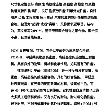
尺寸稳定性良好 高刚性 高抗撞击性 高强度 高粘度 均聚物
抗蠕变特性 耐候性，良好 耐疲劳性能 耐紫外光性能，良好
用途 齿轮 工程应用 家用货品 汽车领域的应用
热塑性结晶聚
合物。被誉为“超钢”或者“赛钢”，又称聚氧亚甲基。结构
为，英文缩写为POM。通常甲醛聚合所得之聚合物，聚合度
不高，且易受热解聚。
POM 又称赛钢、特钢。它是以甲醛等为原料聚合所得。
POM-H，甲醛共聚物是高密度、高结晶度的热塑性工程塑
料。具有良好的物理、机械和化学性能，尤其是有的性能。
性能说明；甲醛（简称POM）是一种没有没有侧链，高
密度，高结晶性的线性聚合物，具有的综合性能。 甲醛是一
种表面光滑，有光泽的硬而致密的材料，淡黄或白色，可
在-40- 100°C温度范围内长期使用。它的性和自润滑性也比绝
大多数工程塑料优越，又有良好的耐油，耐过氧化物性能。
很不耐酸，不耐强碱和不耐紫外线的辐射。缩醛 ( POM )
性