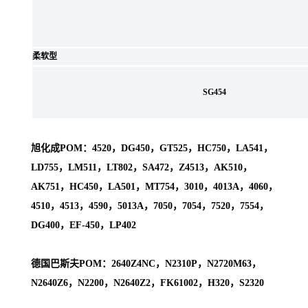
柔软型
SG454
旭化成POM：4520，DG450，GT525，HC750，LA541，
LD755，LM511，LT802，SA472，Z4513，AK510，
AK751，HC450，LA501，MT754，3010，4013A，4060，
4510，4513，4590，5013A，7050，7054，7520，7554，
DG400，EF-450，LP402
德国巴斯夫POM：2640Z4NC，N2310P，N2720M63，
N2640Z6，N2200，N2640Z2，FK61002，H320，S2320