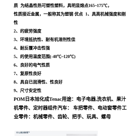
质 为结晶性热可塑性塑料，具明显熔点
165~175℃，
性质接近金属，一般称其为塑钢
优点 1、具高机械强度和刚
性
2、的疲劳强度
3、环境抵抗性、耐有机溶剂性佳
4、耐反覆冲击性强
5、的使用温度范围(-40℃~120℃)
6、良好的电气性质
7、复原性良好
8、具自已润滑性、性良好
9、尺寸安定性
POM日本旭化成
Tenac
用途
：
电子电器,洗衣机、果汁
机零件、定时器组件
汽车： 车把零件、电动窗零件
工
业零件：机械零件、齿轮、把手、玩具、螺母