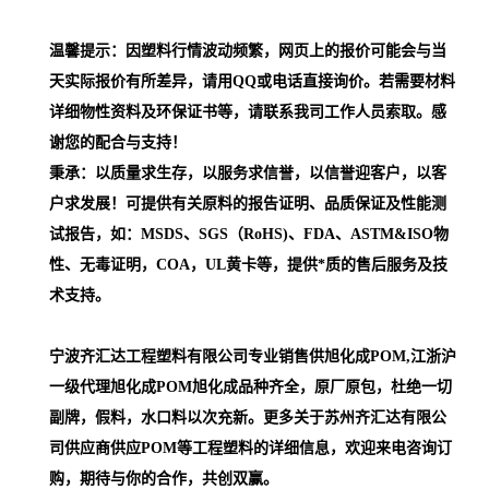
温馨提示：因塑料行情波动频繁，网页上的报价可能会与当
天实际报价有所差异，请用QQ或电话直接询价。若需要材料
详细物性资料及环保证书等，请联系我司工作人员索取。感
谢您的配合与支持！
秉承：以质量求生存，以服务求信誉，以信誉迎客户，以客
户求发展！可提供有关原料的报告证明、品质保证及性能测
试报告，如：MSDS、SGS（RoHS)、FDA、ASTM&ISO物
性、无毒证明，COA，UL黄卡等，提供*质的售后服务及技
术支持。
宁波齐汇达工程塑料有限公司专业销售供旭化成POM,江浙沪
一级代理
旭化成POM
旭化成品种齐全，原厂原包，杜绝一切
副牌，假料，水口料以次充新。更多关于苏州齐汇达有限公
司供应商供应POM等工程塑料的详细信息，欢迎来电咨询订
购，期待与你的合作，共创双赢。