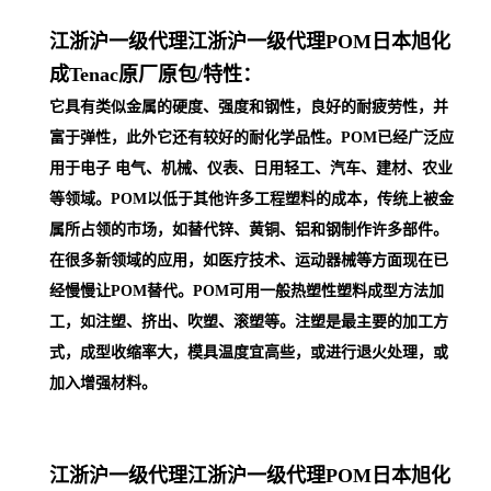
江浙沪一级代理
江浙沪一级代理POM日本旭化
成Tenac原厂原包/
特性：
它具有类似金属的硬度、强度和钢性，良好的耐疲劳性，并
富于弹性，此外它还有较好的耐化学品性。POM已经广泛应
用于电子 电气、机械、仪表、日用轻工、汽车、建材、农业
等领域。POM以低于其他许多工程塑料的成本，传统上被金
属所占领的市场，如替代锌、黄铜、铝和钢制作许多部件。
在很多新领域的应用，如医疗技术、运动器械等方面现在已
经慢慢让POM替代。POM可用一般热塑性塑料成型方法加
工，如注塑、挤出、吹塑、滚塑等。注塑是最主要的加工方
式，成型收缩率大，模具温度宜高些，或进行退火处理，或
加入增强材料。
江浙沪一级代理
江浙沪一级代理POM日本旭化