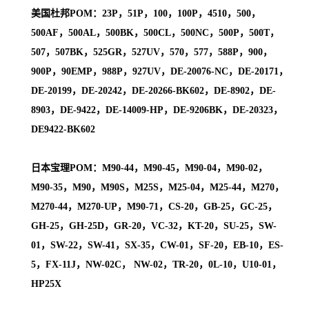
美国杜邦POM：23P，51P，100，100P，4510，500，
500AF，500AL，500BK，500CL，500NC，500P，500T，
507，507BK，525GR，527UV，570，577，588P，900，
900P，90EMP，988P，927UV，DE-20076-NC，DE-20171，
DE-20199，DE-20242，DE-20266-BK602，DE-8902，DE-
8903，DE-9422，DE-14009-HP，DE-9206BK，DE-20323，
DE9422-BK602
日本宝理POM：M90-44，M90-45，M90-04，M90-02，
M90-35，M90，M90S，M25S，M25-04，M25-44，M270，
M270-44，M270-UP，M90-71，CS-20，GB-25，GC-25，
GH-25，GH-25D，GR-20，VC-32，KT-20，SU-25，SW-
01，SW-22，SW-41，SX-35，CW-01，SF-20，EB-10，ES-
5，FX-11J，NW-02C， NW-02，TR-20，0L-10，U10-01，
HP25X