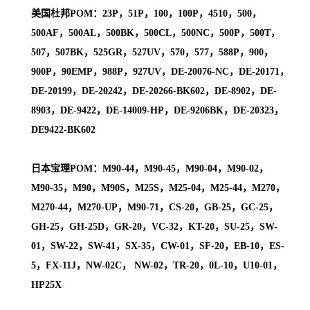
美国杜邦POM：23P，51P，100，100P，4510，500，
500AF，500AL，500BK，500CL，500NC，500P，500T，
507，507BK，525GR，527UV，570，577，588P，900，
900P，90EMP，988P，927UV，DE-20076-NC，DE-20171，
DE-20199，DE-20242，DE-20266-BK602，DE-8902，DE-
8903，DE-9422，DE-14009-HP，DE-9206BK，DE-20323，
DE9422-BK602
日本宝理POM：M90-44，M90-45，M90-04，M90-02，
M90-35，M90，M90S，M25S，M25-04，M25-44，M270，
M270-44，M270-UP，M90-71，CS-20，GB-25，GC-25，
GH-25，GH-25D，GR-20，VC-32，KT-20，SU-25，SW-
01，SW-22，SW-41，SX-35，CW-01，SF-20，EB-10，ES-
5，FX-11J，NW-02C， NW-02，TR-20，0L-10，U10-01，
HP25X