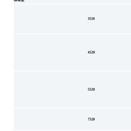
标准型
3510
4520
5520
7520