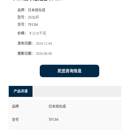
品牌：
日本旭化成
型号：
25/公斤
货号：
TFC84
价格：
￥22.8/千克
发布日期：
2024-12-04
更新日期：
2026-08-06
发送咨询信息
产品详请
品牌
日本旭化成
TFC84
货号