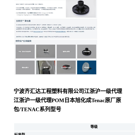
宁波齐汇达工程塑料有限公司
江浙沪一级代理
江浙沪一级代理POM日本旭化成Tenac原厂原
包/
TENAC系列型号
等级