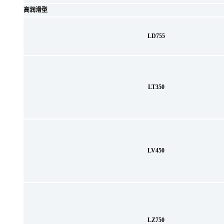
高润滑型
LD755
LT350
LV450
LZ750