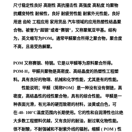
尺寸稳定性良好 高刚性 高抗撞击性 高强度 高粘度 均聚物
抗蠕变特性 耐候性，良好 耐疲劳性能 耐紫外光性能，良好
用途 齿轮 工程应用 家用货品 汽车领域的应用
热塑性结晶聚
合物。被誉为“超钢”或者“赛钢”，又称聚氧亚甲基。结构
为，英文缩写为POM。通常甲醛聚合所得之聚合物，聚合度
不高，且易受热解聚。
POM 又称赛钢、特钢。它是以甲醛等为原料聚合所得。
POM-H，甲醛共聚物是高密度、高结晶度的热塑性工程塑
料。具有良好的物理、机械和化学性能，尤其是有的性能。
性能说明；甲醛（简称POM）是一种没有没有侧链，高
密度，高结晶性的线性聚合物，具有的综合性能。 甲醛是一
种表面光滑，有光泽的硬而致密的材料，淡黄或白色，可
在-40- 100°C温度范围内长期使用。它的性和自润滑性也比绝
大多数工程塑料优越，又有良好的耐油，耐过氧化物性能。
很不耐酸，不耐强碱和不耐紫外线的辐射。缩醛 ( POM )
性