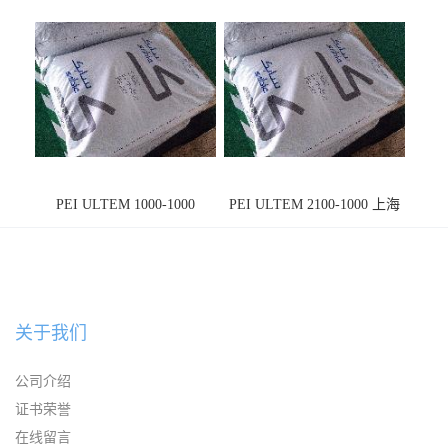
PEI ULTEM 1000-1000
PEI ULTEM 2100-1000 上海
宁波
关于我们
公司介绍
证书荣誉
在线留言