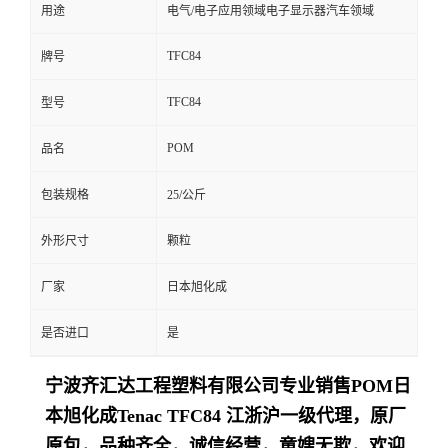
用途
电气/电子应用领域电子显示器汽车领域
TFC84
牌号
TFC84
型号
POM
品名
包装规格
25/公斤
外形尺寸
颗粒
厂家
日本旭化成
是否进口
是
宁波齐汇达工程塑料有限公司专业销售
POM日
本旭化成Tenac
TFC84
江浙沪一级代理，原厂
原包，品种齐全，诚信经营，童嫂无欺，欢迎