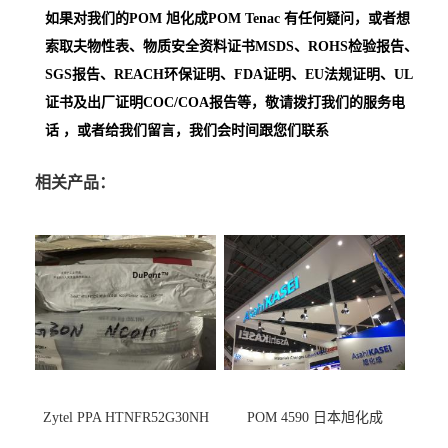
如果对我们的POM
旭化成POM Tenac
有任何疑问，或者想
索取夫物性表、物质安全资料证书MSDS、ROHS检验报告、
SGS报告、REACH环保证明、FDA证明、EU法规证明、UL
证书及出厂证明COC/COA报告等，敬请拨打我们的服务电
话 ，或者给我们留言，我们会时间跟您们联系
相关产品：
Zytel PPA HTNFR52G30NH
POM 4590 日本旭化成