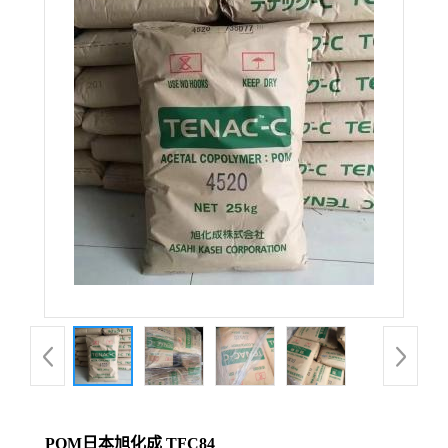
POM日本旭化成 TFC84