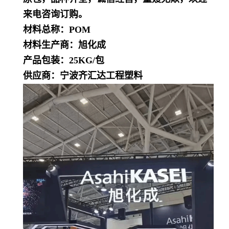
来电咨询订购。
材料总称：POM
材料生产商：旭化成
产品包装：25KG/包
供应商：宁波齐汇达工程塑料