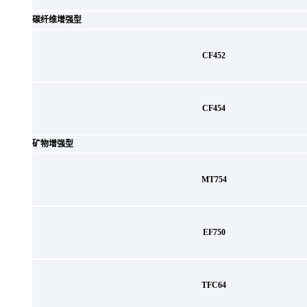
碳纤维增强型
CF452
CF454
矿物增强型
MT754
EF750
TFC64