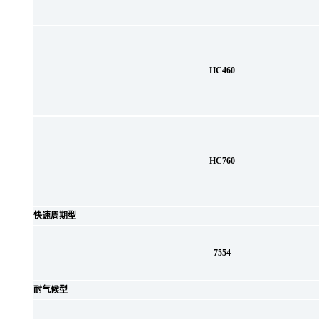
HC460
HC760
快速周期型
7554
耐气候型