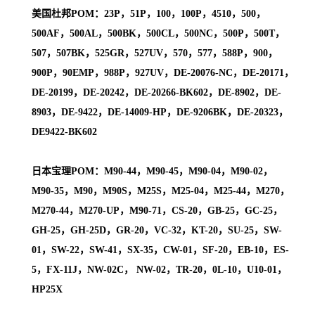
美国杜邦POM：23P，51P，100，100P，4510，500，
500AF，500AL，500BK，500CL，500NC，500P，500T，
507，507BK，525GR，527UV，570，577，588P，900，
900P，90EMP，988P，927UV，DE-20076-NC，DE-20171，
DE-20199，DE-20242，DE-20266-BK602，DE-8902，DE-
8903，DE-9422，DE-14009-HP，DE-9206BK，DE-20323，
DE9422-BK602
日本宝理POM：M90-44，M90-45，M90-04，M90-02，
M90-35，M90，M90S，M25S，M25-04，M25-44，M270，
M270-44，M270-UP，M90-71，CS-20，GB-25，GC-25，
GH-25，GH-25D，GR-20，VC-32，KT-20，SU-25，SW-
01，SW-22，SW-41，SX-35，CW-01，SF-20，EB-10，ES-
5，FX-11J，NW-02C， NW-02，TR-20，0L-10，U10-01，
HP25X