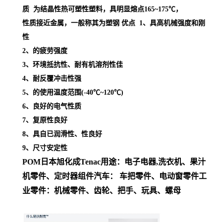
质 为结晶性热可塑性塑料，具明显熔点
165~175℃，
性质接近金属，一般称其为塑钢
优点 1、具高机械强度和刚
性
2、的疲劳强度
3、环境抵抗性、耐有机溶剂性佳
4、耐反覆冲击性强
5、的使用温度范围(-40℃~120℃)
6、良好的电气性质
7、复原性良好
8、具自已润滑性、性良好
9、尺寸安定性
POM日本旭化成
Tenac
用途
：
电子电器,洗衣机、果汁
机零件、定时器组件
汽车： 车把零件、电动窗零件
工
业零件：机械零件、齿轮、把手、玩具、螺母