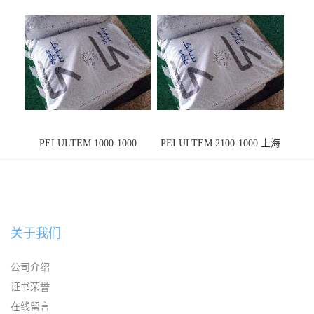
PEI ULTEM 1000-1000
PEI ULTEM 2100-1000 上海
宁波
关于我们
公司介绍
证书荣誉
在线留言