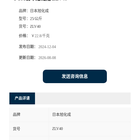
品牌：
日本旭化成
型号：
25/公斤
货号：
ZLV40
价格：
￥22.8/千克
发布日期：
2024-12-04
更新日期：
2026-08-08
发送咨询信息
产品详请
品牌
日本旭化成
ZLV40
货号