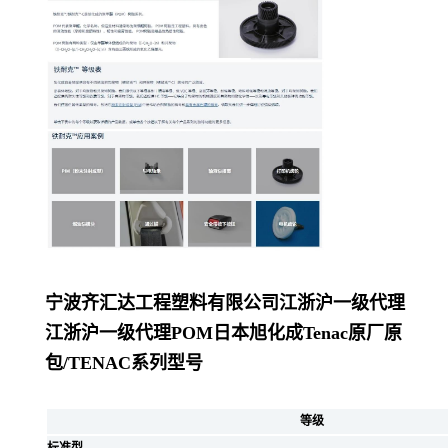
宁波齐汇达工程塑料有限公司
江浙沪一级代理
江浙沪一级代理POM日本旭化成Tenac原厂原
包/
TENAC系列型号
等级