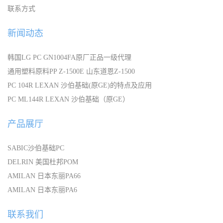
联系方式
新闻动态
韩国LG PC GN1004FA原厂正品一级代理
通用塑料原料PP Z-1500E 山东道恩Z-1500
PC 104R LEXAN 沙伯基础(原GE)的特点及应用
PC ML144R LEXAN 沙伯基础（原GE）
产品展厅
SABIC沙伯基础PC
DELRIN 美国杜邦POM
AMILAN 日本东丽PA66
AMILAN 日本东丽PA6
联系我们