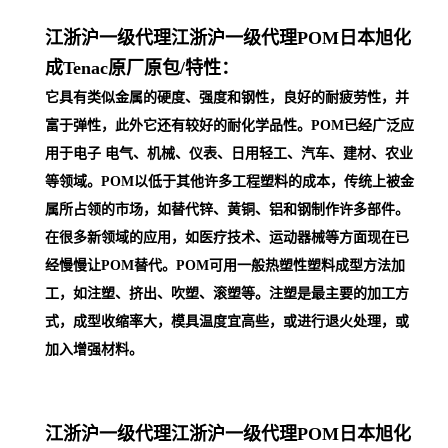
江浙沪一级代理
江浙沪一级代理POM日本旭化
成Tenac原厂原包/
特性：
它具有类似金属的硬度、强度和钢性，良好的耐疲劳性，并
富于弹性，此外它还有较好的耐化学品性。POM已经广泛应
用于电子 电气、机械、仪表、日用轻工、汽车、建材、农业
等领域。POM以低于其他许多工程塑料的成本，传统上被金
属所占领的市场，如替代锌、黄铜、铝和钢制作许多部件。
在很多新领域的应用，如医疗技术、运动器械等方面现在已
经慢慢让POM替代。POM可用一般热塑性塑料成型方法加
工，如注塑、挤出、吹塑、滚塑等。注塑是最主要的加工方
式，成型收缩率大，模具温度宜高些，或进行退火处理，或
加入增强材料。
江浙沪一级代理
江浙沪一级代理POM日本旭化