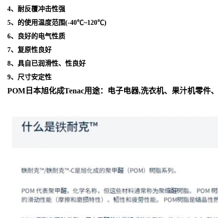
4、耐反覆冲击性强
5、的使用温度范围(-40℃~120℃)
6、良好的电气性质
7、复原性良好
8、具自已润滑性、性良好
9、尺寸安定性
POM日本旭化成
Tenac
用途
：
电子电器,洗衣机、果汁机零件