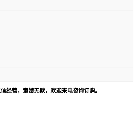
诚信经营，童嫂无欺，欢迎来电咨询订购。