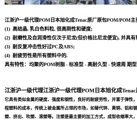
江浙沪一级代理POM日本旭化成Tenac原厂原包POM/POM主
(1) 高结晶, 乳白色料粒, 很高刚性和硬度;
(2) 耐磨性及自润滑性仅次于尼龙(但价格比尼龙便宜), 并具有
(3) 耐反复冲击性好过PC及ABS;
(4) 耐疲劳性是所有塑料中的.
具有特性：均聚的POM树脂 - 标准型 - 高耐久型 - 快速周 期型 
江浙沪一级代理
江浙沪一级代理POM日本旭化成Tenac
它具有类似金属的硬度、强度和钢性，良好的耐疲劳性，并富于弹性，
程塑料的成本，传统上被金属所占领的市场，如替代锌、黄铜、铝和钢
塑、挤出、吹塑、滚塑等。注塑是最主要的加工方式，成型收缩率大