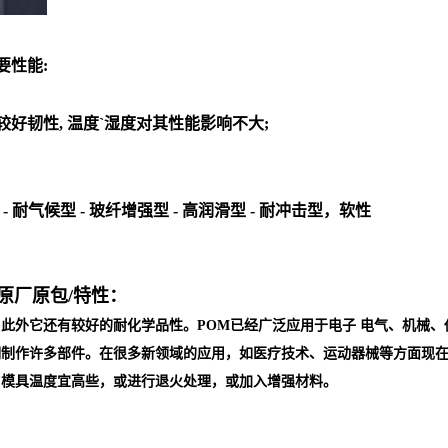
要性能:
较好韧性, 温度`湿度对其性能影响不大;
- 耐气候型 - 玻纤增强型 - 高润滑型 - 耐冲击型，软性
原厂原包/
特性：
此外它还有较好的耐化学品性。POM已经广泛应用于电子 电气、机械、
制作许多部件。在很多新领域的应用，如医疗技术、运动器械等方面现在
，模具温度宜高些，或进行退火处理，或加入增强材料。