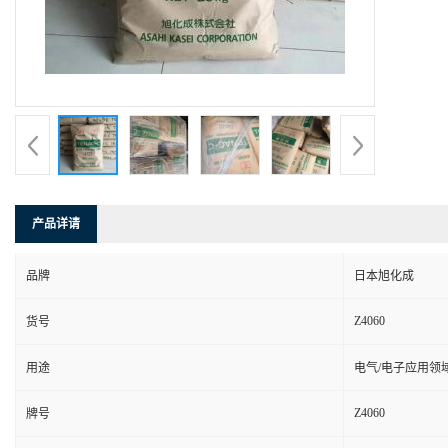
产品详请
品牌
日本旭化成
Z4060
货号
用途
电气/电子应用领
Z4060
牌号