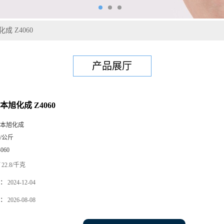
成 Z4060
产品展厅
本旭化成 Z4060
本旭化成
5/公斤
4060
22.8/千克
：
2024-12-04
：
2026-08-08