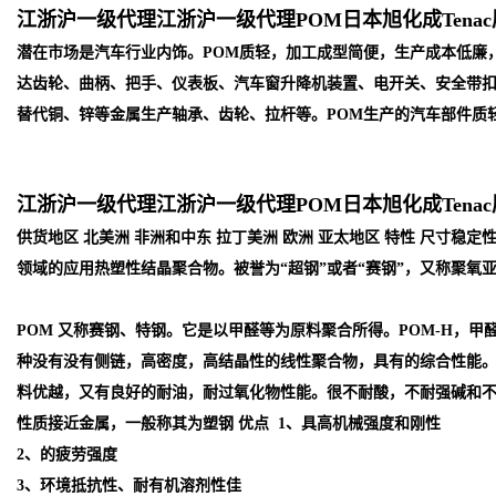
江浙沪一级代理
江浙沪一级代理POM日本旭化成Tenac
潜在市场是汽车行业内饰。POM质轻，加工成型简便，生产成本低廉
达齿轮、曲柄、把手、仪表板、汽车窗升降机装置、电开关、安全带扣
替代铜、锌等金属生产轴承、齿轮、拉杆等。POM生产的汽车部件质
江浙沪一级代理
江浙沪一级代理POM日本旭化成Tenac
供货地区 北美洲 非洲和中东 拉丁美洲 欧洲 亚太地区 特性 尺寸稳定
领域的应用
热塑性结晶聚合物。被誉为“超钢”或者“赛钢”，又称聚
POM 又称赛钢、特钢。它是以甲醛等为原料聚合所得。POM-H
种没有没有侧链，高密度，高结晶性的线性聚合物，具有的综合性能。 
料优越，又有良好的耐油，耐过氧化物性能。很不耐酸，不耐强碱和不耐紫
性质接近金属，一般称其为塑钢
优点 1、具高机械强度和刚性
2、的疲劳强度
3、环境抵抗性、耐有机溶剂性佳