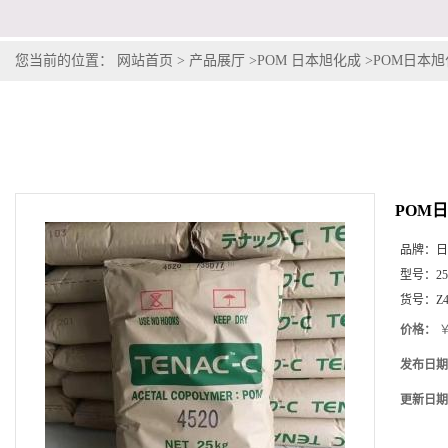
您当前的位置：
网站首页
>
产品展厅
>
POM 日本旭化成
>
POM日本旭化
POM日
品牌：
日
型号：
2
货号：
Z
价格：
￥
发布日期
更新日期