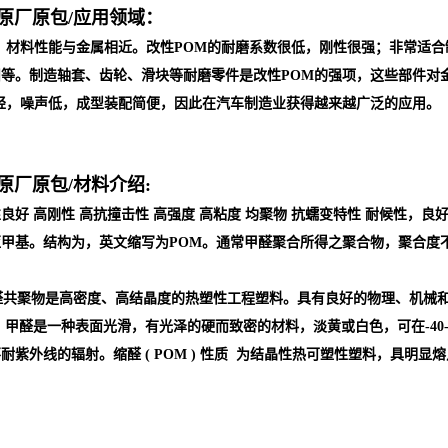
原厂原包/
应用领域：
，材料性能与金属相近。改性POM的耐磨系数很低，刚性很强；非常适
等。制造轴套、齿轮、滑块等耐磨零件是改性POM的强项，这些部件对
轻，噪声低，成型装配简便，因此在汽车制
造业获得越来越广泛的应用。
原厂原包/
材料介绍:
性良好 高刚性 高抗撞击性 高强度 高粘度 均聚物 抗蠕变特性 耐候性，良好
氧亚甲基。结构为，英文缩写为POM。通常甲醛聚合所得之聚合物，聚合度
，甲醛共聚物是高密度、高结晶度的热塑性工程塑料。具有良好的物理、
甲醛是一种表面光滑，有光泽的硬而致密的材料，淡黄或白色，可在-40- 
外线的辐射。缩醛 ( POM )
性质 为结晶性热可塑性塑料，具明显熔