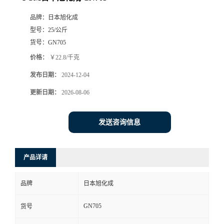
品牌：
日本旭化成
型号：
25/公斤
货号：
GN705
价格：
￥22.8/千克
发布日期：
2024-12-04
更新日期：
2026-08-06
发送咨询信息
产品详请
品牌
日本旭化成
GN705
货号