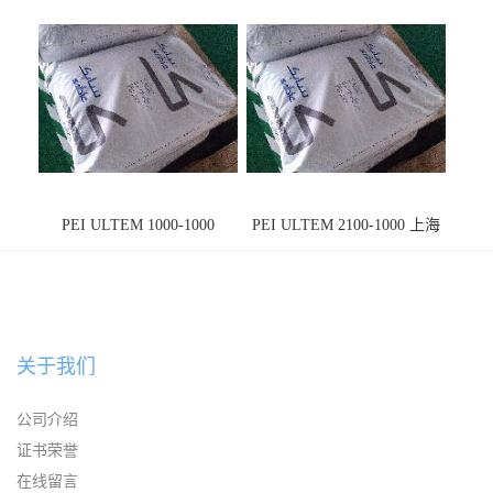
PEI ULTEM 1000-1000
PEI ULTEM 2100-1000 上海
宁波
关于我们
公司介绍
证书荣誉
在线留言