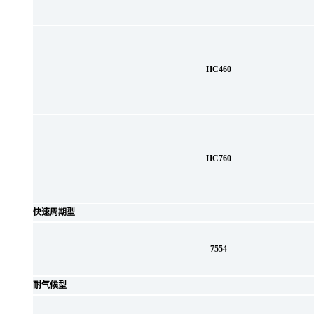
HC460
HC760
快速周期型
7554
耐气候型