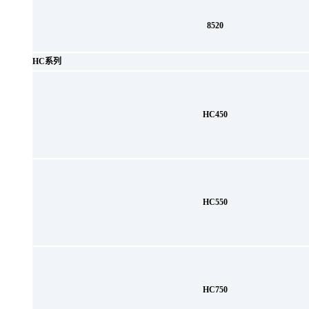
8520
HC系列
HC450
HC550
HC750