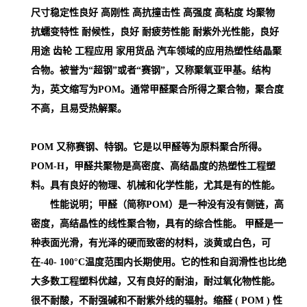
尺寸稳定性良好 高刚性 高抗撞击性 高强度 高粘度 均聚物
抗蠕变特性 耐候性，良好 耐疲劳性能 耐紫外光性能，良好
用途 齿轮 工程应用 家用货品 汽车领域的应用
热塑性结晶聚
合物。被誉为“超钢”或者“赛钢”，又称聚氧亚甲基。结构
为，英文缩写为POM。通常甲醛聚合所得之聚合物，聚合度
不高，且易受热解聚。
POM 又称赛钢、特钢。它是以甲醛等为原料聚合所得。
POM-H，甲醛共聚物是高密度、高结晶度的热塑性工程塑
料。具有良好的物理、机械和化学性能，尤其是有的性能。
性能说明；甲醛（简称POM）是一种没有没有侧链，高
密度，高结晶性的线性聚合物，具有的综合性能。 甲醛是一
种表面光滑，有光泽的硬而致密的材料，淡黄或白色，可
在-40- 100°C温度范围内长期使用。它的性和自润滑性也比绝
大多数工程塑料优越，又有良好的耐油，耐过氧化物性能。
很不耐酸，不耐强碱和不耐紫外线的辐射。缩醛 ( POM )
性