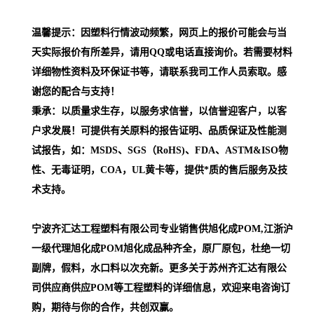
温馨提示：因塑料行情波动频繁，网页上的报价可能会与当
天实际报价有所差异，请用QQ或电话直接询价。若需要材料
详细物性资料及环保证书等，请联系我司工作人员索取。感
谢您的配合与支持！
秉承：以质量求生存，以服务求信誉，以信誉迎客户，以客
户求发展！可提供有关原料的报告证明、品质保证及性能测
试报告，如：MSDS、SGS（RoHS)、FDA、ASTM&ISO物
性、无毒证明，COA，UL黄卡等，提供*质的售后服务及技
术支持。
宁波齐汇达工程塑料有限公司专业销售供旭化成POM,江浙沪
一级代理
旭化成POM
旭化成品种齐全，原厂原包，杜绝一切
副牌，假料，水口料以次充新。更多关于苏州齐汇达有限公
司供应商供应POM等工程塑料的详细信息，欢迎来电咨询订
购，期待与你的合作，共创双赢。