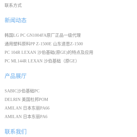
联系方式
新闻动态
韩国LG PC GN1004FA原厂正品一级代理
通用塑料原料PP Z-1500E 山东道恩Z-1500
PC 104R LEXAN 沙伯基础(原GE)的特点及应用
PC ML144R LEXAN 沙伯基础（原GE）
产品展厅
SABIC沙伯基础PC
DELRIN 美国杜邦POM
AMILAN 日本东丽PA66
AMILAN 日本东丽PA6
联系我们