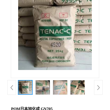
POM日本旭化成 GN705