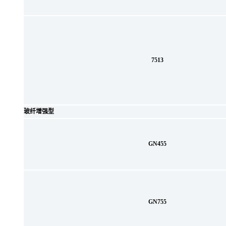
7513
玻纤增强型
GN455
GN755