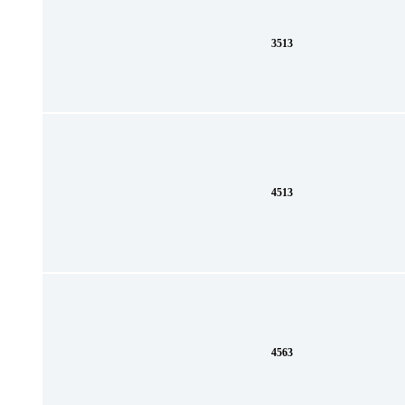
3513
4513
4563