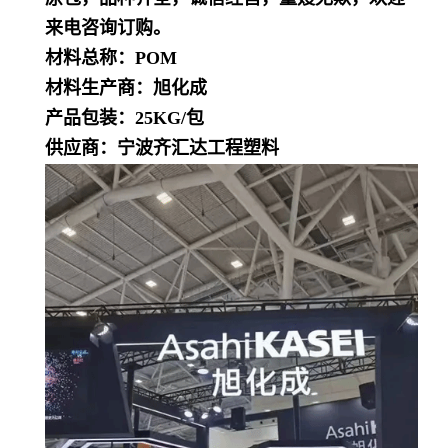
来电咨询订购。
材料总称：POM
材料生产商：旭化成
产品包装：25KG/包
供应商：宁波齐汇达工程塑料