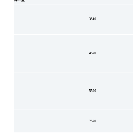
标准型
3510
4520
5520
7520