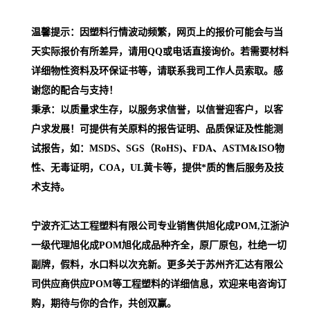
温馨提示：因塑料行情波动频繁，网页上的报价可能会与当
天实际报价有所差异，请用QQ或电话直接询价。若需要材料
详细物性资料及环保证书等，请联系我司工作人员索取。感
谢您的配合与支持！
秉承：以质量求生存，以服务求信誉，以信誉迎客户，以客
户求发展！可提供有关原料的报告证明、品质保证及性能测
试报告，如：MSDS、SGS（RoHS)、FDA、ASTM&ISO物
性、无毒证明，COA，UL黄卡等，提供*质的售后服务及技
术支持。
宁波齐汇达工程塑料有限公司专业销售供旭化成POM,江浙沪
一级代理
旭化成POM
旭化成品种齐全，原厂原包，杜绝一切
副牌，假料，水口料以次充新。更多关于苏州齐汇达有限公
司供应商供应POM等工程塑料的详细信息，欢迎来电咨询订
购，期待与你的合作，共创双赢。