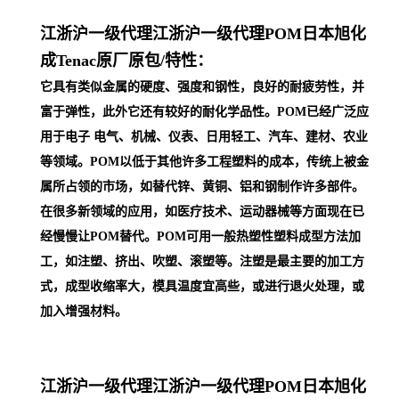
江浙沪一级代理
江浙沪一级代理POM日本旭化
成Tenac原厂原包/
特性：
它具有类似金属的硬度、强度和钢性，良好的耐疲劳性，并
富于弹性，此外它还有较好的耐化学品性。POM已经广泛应
用于电子 电气、机械、仪表、日用轻工、汽车、建材、农业
等领域。POM以低于其他许多工程塑料的成本，传统上被金
属所占领的市场，如替代锌、黄铜、铝和钢制作许多部件。
在很多新领域的应用，如医疗技术、运动器械等方面现在已
经慢慢让POM替代。POM可用一般热塑性塑料成型方法加
工，如注塑、挤出、吹塑、滚塑等。注塑是最主要的加工方
式，成型收缩率大，模具温度宜高些，或进行退火处理，或
加入增强材料。
江浙沪一级代理
江浙沪一级代理POM日本旭化