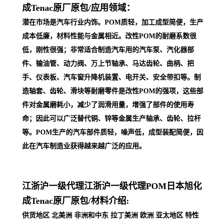
成Tenac原厂原包/
应用领域：
潜在市场是汽车行业内饰。POM质轻，加工成型简便，生产
成本低廉，材料性能与金属相近。改性POM的耐磨系数很
低，刚性很强；非常适合制造汽车用的汽车泵、汽化器部
件、输油管、动力阀、万上节轴承、马达齿轮、曲柄、把
手、仪表板、汽车窗升降机装置、电开关、安全带扣等。制
造轴套、齿轮、滑块等耐磨零件是改性POM的强项，这些部
件对金属磨耗小，减少了润滑用量，增强了部件的使用寿
命；因此可以广泛替代铜、锌等金属生产轴承、齿轮、拉杆
等。POM生产的汽车部件质轻，噪声低，成型装配简便，因
此在汽车制
造业获得越来越广泛的应用。
江浙沪一级代理
江浙沪一级代理POM日本旭化
成Tenac原厂原包/
材料介绍:
供货地区 北美洲 非洲和中东 拉丁美洲 欧洲 亚太地区 特性