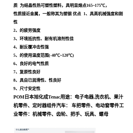
质 为结晶性热可塑性塑料，具明显熔点
165~175℃，
性质接近金属，一般称其为塑钢
优点 1、具高机械强度和刚
性
2、的疲劳强度
3、环境抵抗性、耐有机溶剂性佳
4、耐反覆冲击性强
5、的使用温度范围(-40℃~120℃)
6、良好的电气性质
7、复原性良好
8、具自已润滑性、性良好
9、尺寸安定性
POM日本旭化成
Tenac
用途
：
电子电器,洗衣机、果汁
机零件、定时器组件
汽车： 车把零件、电动窗零件
工
业零件：机械零件、齿轮、把手、玩具、螺母