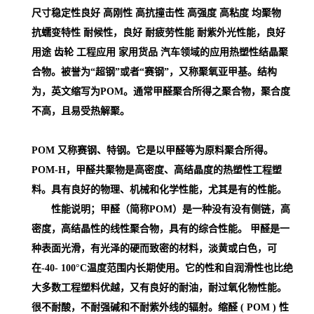
尺寸稳定性良好 高刚性 高抗撞击性 高强度 高粘度 均聚物
抗蠕变特性 耐候性，良好 耐疲劳性能 耐紫外光性能，良好
用途 齿轮 工程应用 家用货品 汽车领域的应用
热塑性结晶聚
合物。被誉为“超钢”或者“赛钢”，又称聚氧亚甲基。结构
为，英文缩写为POM。通常甲醛聚合所得之聚合物，聚合度
不高，且易受热解聚。
POM 又称赛钢、特钢。它是以甲醛等为原料聚合所得。
POM-H，甲醛共聚物是高密度、高结晶度的热塑性工程塑
料。具有良好的物理、机械和化学性能，尤其是有的性能。
性能说明；甲醛（简称POM）是一种没有没有侧链，高
密度，高结晶性的线性聚合物，具有的综合性能。 甲醛是一
种表面光滑，有光泽的硬而致密的材料，淡黄或白色，可
在-40- 100°C温度范围内长期使用。它的性和自润滑性也比绝
大多数工程塑料优越，又有良好的耐油，耐过氧化物性能。
很不耐酸，不耐强碱和不耐紫外线的辐射。缩醛 ( POM )
性