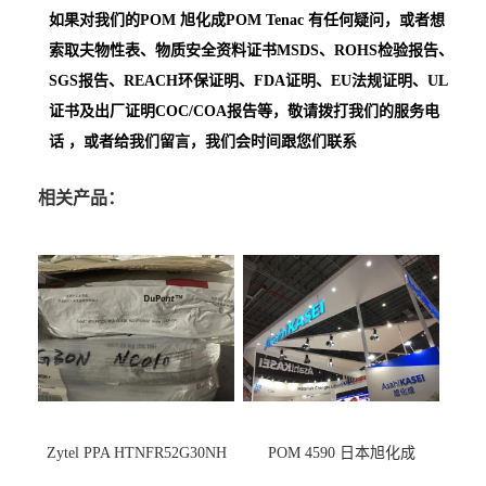
如果对我们的POM
旭化成POM Tenac
有任何疑问，或者想
索取夫物性表、物质安全资料证书MSDS、ROHS检验报告、
SGS报告、REACH环保证明、FDA证明、EU法规证明、UL
证书及出厂证明COC/COA报告等，敬请拨打我们的服务电
话 ，或者给我们留言，我们会时间跟您们联系
相关产品：
Zytel PPA HTNFR52G30NH
POM 4590 日本旭化成