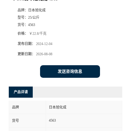
品牌：
日本旭化成
型号：
25/公斤
货号：
4563
价格：
￥22.8/千克
发布日期：
2024-12-04
更新日期：
2026-08-08
发送咨询信息
产品详请
品牌
日本旭化成
4563
货号