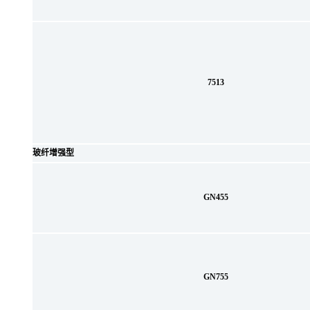
7513
玻纤增强型
GN455
GN755