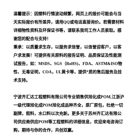
温馨提示：因塑料行情波动频繁，网页上的报价可能会与当
天实际报价有所差异，请用QQ或电话直接询价。若需要材料
详细物性资料及环保证书等，请联系我司工作人员索取。感
谢您的配合与支持！
秉承：以质量求生存，以服务求信誉，以信誉迎客户，以客
户求发展！可提供有关原料的报告证明、品质保证及性能测
试报告，如：MSDS、SGS（RoHS)、FDA、ASTM&ISO物
性、无毒证明，COA，UL黄卡等，提供*质的售后服务及技
术支持。
宁波齐汇达工程塑料有限公司专业销售供旭化成POM,江浙沪
一级代理
旭化成POM
旭化成品种齐全，原厂原包，杜绝一切
副牌，假料，水口料以次充新。更多关于苏州齐汇达有限公
司供应商供应POM等工程塑料的详细信息，欢迎来电咨询订
购，期待与你的合作，共创双赢。