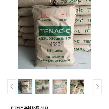
POM日本旭化成 3513