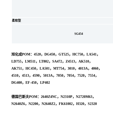
柔软型
SG454
旭化成POM：4520，DG450，GT525，HC750，LA541，
LD755，LM511，LT802，SA472，Z4513，AK510，
AK751，HC450，LA501，MT754，3010，4013A，4060，
4510，4513，4590，5013A，7050，7054，7520，7554，
DG400，EF-450，LP402
德国巴斯夫POM：2640Z4NC，N2310P，N2720M63，
N2640Z6，N2200，N2640Z2，FK61002，H320，S2320