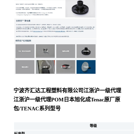
宁波齐汇达工程塑料有限公司
江浙沪一级代理
江浙沪一级代理POM日本旭化成Tenac原厂原
包/
TENAC系列型号
等级