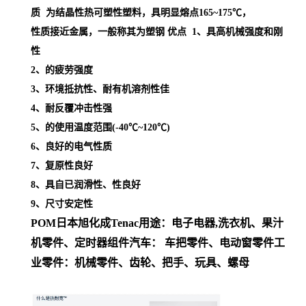
质 为结晶性热可塑性塑料，具明显熔点
165~175℃，
性质接近金属，一般称其为塑钢
优点 1、具高机械强度和刚
性
2、的疲劳强度
3、环境抵抗性、耐有机溶剂性佳
4、耐反覆冲击性强
5、的使用温度范围(-40℃~120℃)
6、良好的电气性质
7、复原性良好
8、具自已润滑性、性良好
9、尺寸安定性
POM日本旭化成
Tenac
用途
：
电子电器,洗衣机、果汁
机零件、定时器组件
汽车： 车把零件、电动窗零件
工
业零件：机械零件、齿轮、把手、玩具、螺母