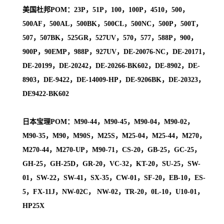
美国杜邦POM：23P，51P，100，100P，4510，500，
500AF，500AL，500BK，500CL，500NC，500P，500T，
507，507BK，525GR，527UV，570，577，588P，900，
900P，90EMP，988P，927UV，DE-20076-NC，DE-20171，
DE-20199，DE-20242，DE-20266-BK602，DE-8902，DE-
8903，DE-9422，DE-14009-HP，DE-9206BK，DE-20323，
DE9422-BK602
日本宝理POM：M90-44，M90-45，M90-04，M90-02，
M90-35，M90，M90S，M25S，M25-04，M25-44，M270，
M270-44，M270-UP，M90-71，CS-20，GB-25，GC-25，
GH-25，GH-25D，GR-20，VC-32，KT-20，SU-25，SW-
01，SW-22，SW-41，SX-35，CW-01，SF-20，EB-10，ES-
5，FX-11J，NW-02C， NW-02，TR-20，0L-10，U10-01，
HP25X