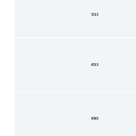
3513
4513
4563