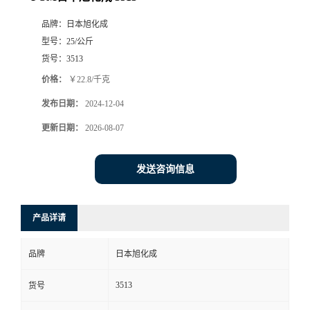
品牌：
日本旭化成
型号：
25/公斤
货号：
3513
价格：
￥22.8/千克
发布日期：
2024-12-04
更新日期：
2026-08-07
发送咨询信息
产品详请
品牌
日本旭化成
3513
货号