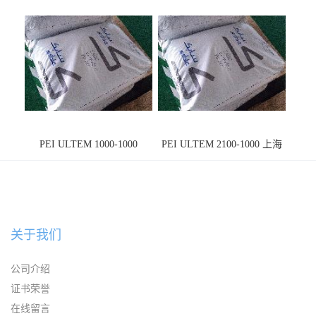
PEI ULTEM 1000-1000
PEI ULTEM 2100-1000 上海
宁波
关于我们
公司介绍
证书荣誉
在线留言