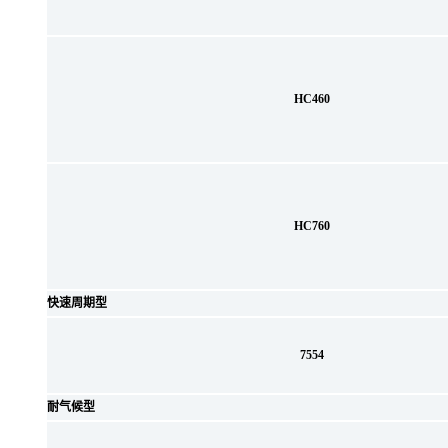
HC460
HC760
快速周期型
7554
耐气候型