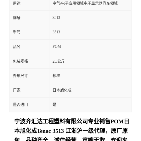
用途
电气/电子应用领域电子显示器汽车领域
3513
牌号
3513
型号
POM
品名
包装规格
25/公斤
外形尺寸
颗粒
厂家
日本旭化成
是否进口
是
宁波齐汇达工程塑料有限公司专业销售
POM日
本旭化成Tenac
3513
江浙沪一级代理，原厂原
包，品种齐全，诚信经营，童嫂无欺，欢迎来