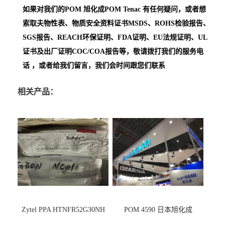
如果对我们的POM
旭化成POM Tenac
有任何疑问，或者想
索取夫物性表、物质安全资料证书MSDS、ROHS检验报告、
SGS报告、REACH环保证明、FDA证明、EU法规证明、UL
证书及出厂证明COC/COA报告等，敬请拨打我们的服务电
话 ，或者给我们留言，我们会时间跟您们联系
相关产品：
Zytel PPA HTNFR52G30NH
POM 4590 日本旭化成