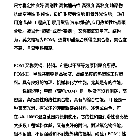
尺寸稳定性良好 高刚性 高抗撞击性 高强度 高粘度 均聚物
抗蠕变特性 耐候性，良好 耐疲劳性能 耐紫外光性能，良好
用途 齿轮 工程应用 家用货品 汽车领域的应用
热塑性结晶聚
合物。被誉为“超钢”或者“赛钢”，又称聚氧亚甲基。结构
为，英文缩写为POM。通常甲醛聚合所得之聚合物，聚合度
不高，且易受热解聚。
POM 又称赛钢、特钢。它是以甲醛等为原料聚合所得。
POM-H，甲醛共聚物是高密度、高结晶度的热塑性工程塑
料。具有良好的物理、机械和化学性能，尤其是有的性能。
性能说明；甲醛（简称POM）是一种没有没有侧链，高
密度，高结晶性的线性聚合物，具有的综合性能。 甲醛是一
种表面光滑，有光泽的硬而致密的材料，淡黄或白色，可
在-40- 100°C温度范围内长期使用。它的性和自润滑性也比绝
大多数工程塑料优越，又有良好的耐油，耐过氧化物性能。
很不耐酸，不耐强碱和不耐紫外线的辐射。缩醛 ( POM )
性