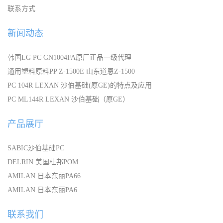
联系方式
新闻动态
韩国LG PC GN1004FA原厂正品一级代理
通用塑料原料PP Z-1500E 山东道恩Z-1500
PC 104R LEXAN 沙伯基础(原GE)的特点及应用
PC ML144R LEXAN 沙伯基础（原GE）
产品展厅
SABIC沙伯基础PC
DELRIN 美国杜邦POM
AMILAN 日本东丽PA66
AMILAN 日本东丽PA6
联系我们