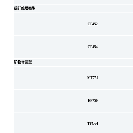
碳纤维增强型
CF452
CF454
矿物增强型
MT754
EF750
TFC64