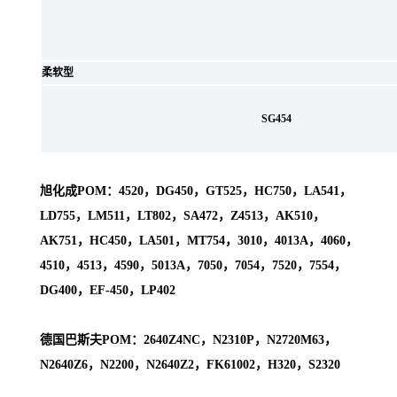
柔软型
SG454
旭化成POM：4520，DG450，GT525，HC750，LA541，
LD755，LM511，LT802，SA472，Z4513，AK510，
AK751，HC450，LA501，MT754，3010，4013A，4060，
4510，4513，4590，5013A，7050，7054，7520，7554，
DG400，EF-450，LP402
德国巴斯夫POM：2640Z4NC，N2310P，N2720M63，
N2640Z6，N2200，N2640Z2，FK61002，H320，S2320