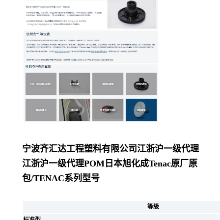
宁波齐汇达工程塑料有限公司
江浙沪一级代理
江浙沪一级代理POM日本旭化成Tenac原厂原
包/
TENAC系列型号
等级