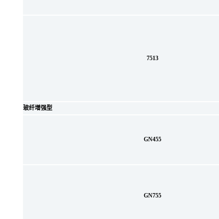
7513
玻纤增强型
GN455
GN755