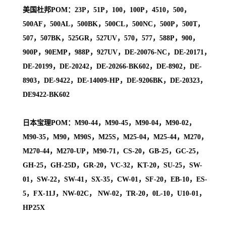
美国杜邦POM：23P，51P，100，100P，4510，500，
500AF，500AL，500BK，500CL，500NC，500P，500T，
507，507BK，525GR，527UV，570，577，588P，900，
900P，90EMP，988P，927UV，DE-20076-NC，DE-20171，
DE-20199，DE-20242，DE-20266-BK602，DE-8902，DE-
8903，DE-9422，DE-14009-HP，DE-9206BK，DE-20323，
DE9422-BK602
日本宝理POM：M90-44，M90-45，M90-04，M90-02，
M90-35，M90，M90S，M25S，M25-04，M25-44，M270，
M270-44，M270-UP，M90-71，CS-20，GB-25，GC-25，
GH-25，GH-25D，GR-20，VC-32，KT-20，SU-25，SW-
01，SW-22，SW-41，SX-35，CW-01，SF-20，EB-10，ES-
5，FX-11J，NW-02C， NW-02，TR-20，0L-10，U10-01，
HP25X