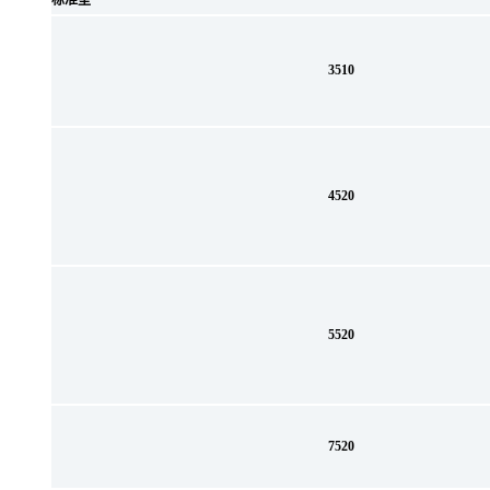
标准型
3510
4520
5520
7520