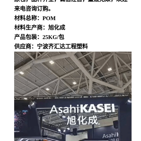
来电咨询订购。
材料总称：POM
材料生产商：旭化成
产品包装：25KG/包
供应商：宁波齐汇达工程塑料