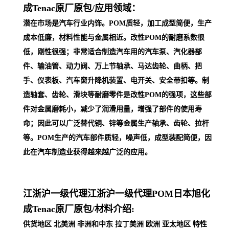
成Tenac原厂原包/
应用领域：
潜在市场是汽车行业内饰。POM质轻，加工成型简便，生产
成本低廉，材料性能与金属相近。改性POM的耐磨系数很
低，刚性很强；非常适合制造汽车用的汽车泵、汽化器部
件、输油管、动力阀、万上节轴承、马达齿轮、曲柄、把
手、仪表板、汽车窗升降机装置、电开关、安全带扣等。制
造轴套、齿轮、滑块等耐磨零件是改性POM的强项，这些部
件对金属磨耗小，减少了润滑用量，增强了部件的使用寿
命；因此可以广泛替代铜、锌等金属生产轴承、齿轮、拉杆
等。POM生产的汽车部件质轻，噪声低，成型装配简便，因
此在汽车制
造业获得越来越广泛的应用。
江浙沪一级代理
江浙沪一级代理POM日本旭化
成Tenac原厂原包/
材料介绍:
供货地区 北美洲 非洲和中东 拉丁美洲 欧洲 亚太地区 特性