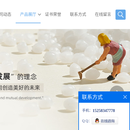
司动态
产品展厅
证书荣誉
联系方式
在线留言
联系方式
手机：
15258347778
Q Q：