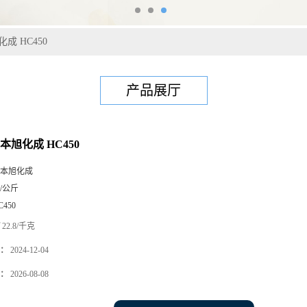
成 HC450
产品展厅
本旭化成 HC450
本旭化成
5/公斤
C450
22.8/千克
：
2024-12-04
：
2026-08-08