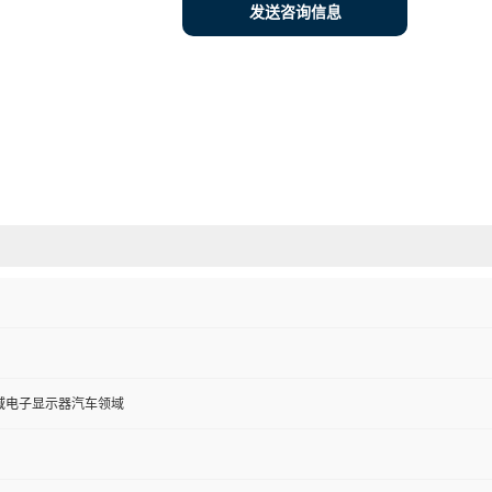
发送咨询信息
域电子显示器汽车领域