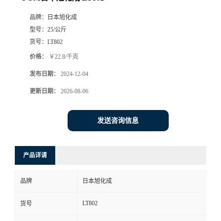
品牌：
日本旭化成
型号：
25/公斤
货号：
LT802
价格：
￥22.8/千克
发布日期：
2024-12-04
更新日期：
2026-08-06
发送咨询信息
产品详请
品牌
日本旭化成
LT802
货号