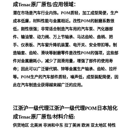
成Tenac原厂原包/
应用领域：
潜在市场是汽车行业内饰。POM质轻，加工成型简便，生产
成本低廉，材料性能与金属相近。改性POM的耐磨系数很
低，刚性很强；非常适合制造汽车用的汽车泵、汽化器部
件、输油管、动力阀、万上节轴承、马达齿轮、曲柄、把
手、仪表板、汽车窗升降机装置、电开关、安全带扣等。制
造轴套、齿轮、滑块等耐磨零件是改性POM的强项，这些部
件对金属磨耗小，减少了润滑用量，增强了部件的使用寿
命；因此可以广泛替代铜、锌等金属生产轴承、齿轮、拉杆
等。POM生产的汽车部件质轻，噪声低，成型装配简便，因
此在汽车制
造业获得越来越广泛的应用。
江浙沪一级代理
江浙沪一级代理POM日本旭化
成Tenac原厂原包/
材料介绍:
供货地区 北美洲 非洲和中东 拉丁美洲 欧洲 亚太地区 特性