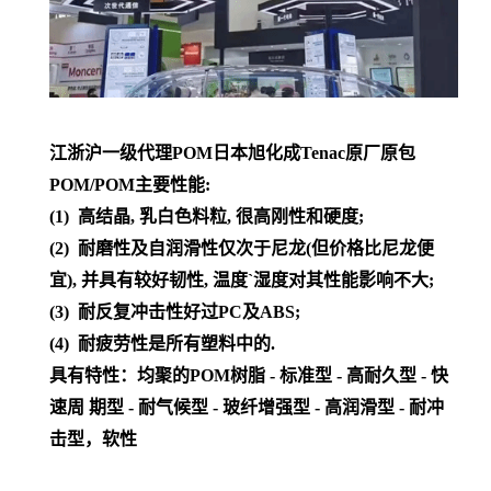
江浙沪一级代理POM日本旭化成Tenac原厂原包
POM/POM主要性能:
(1) 高结晶, 乳白色料粒, 很高刚性和硬度;
(2) 耐磨性及自润滑性仅次于尼龙(但价格比尼龙便
宜), 并具有较好韧性, 温度`湿度对其性能影响不大;
(3) 耐反复冲击性好过PC及ABS;
(4) 耐疲劳性是所有塑料中的.
具有特性：均聚的POM树脂 - 标准型 - 高耐久型 - 快
速周 期型 - 耐气候型 - 玻纤增强型 - 高润滑型 - 耐冲
击型，软性