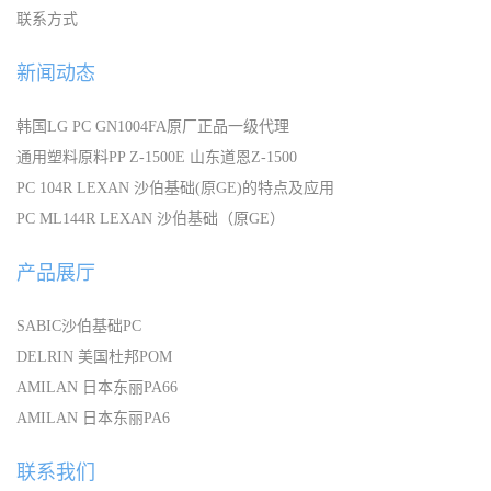
联系方式
新闻动态
韩国LG PC GN1004FA原厂正品一级代理
通用塑料原料PP Z-1500E 山东道恩Z-1500
PC 104R LEXAN 沙伯基础(原GE)的特点及应用
PC ML144R LEXAN 沙伯基础（原GE）
产品展厅
SABIC沙伯基础PC
DELRIN 美国杜邦POM
AMILAN 日本东丽PA66
AMILAN 日本东丽PA6
联系我们