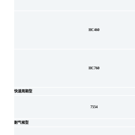
HC460
HC760
快速周期型
7554
耐气候型