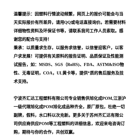
温馨提示：因塑料行情波动频繁，网页上的报价可能会与当
天实际报价有所差异，请用QQ或电话直接询价。若需要材料
详细物性资料及环保证书等，请联系我司工作人员索取。感
谢您的配合与支持！
秉承：以质量求生存，以服务求信誉，以信誉迎客户，以客
户求发展！可提供有关原料的报告证明、品质保证及性能测
试报告，如：MSDS、SGS（RoHS)、FDA、ASTM&ISO物
性、无毒证明，COA，UL黄卡等，提供*质的售后服务及技
术支持。
宁波齐汇达工程塑料有限公司专业销售供旭化成POM,江浙沪
一级代理
旭化成POM
旭化成品种齐全，原厂原包，杜绝一切
副牌，假料，水口料以次充新。更多关于苏州齐汇达有限公
司供应商供应POM等工程塑料的详细信息，欢迎来电咨询订
购，期待与你的合作，共创双赢。