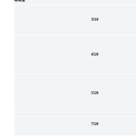
标准型
3510
4520
5520
7520