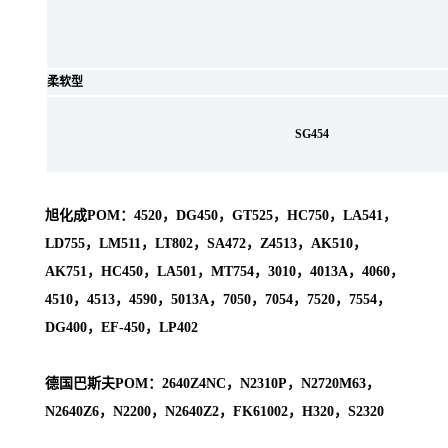
柔软型
SG454
旭化成POM：4520，DG450，GT525，HC750，LA541，
LD755，LM511，LT802，SA472，Z4513，AK510，
AK751，HC450，LA501，MT754，3010，4013A，4060，
4510，4513，4590，5013A，7050，7054，7520，7554，
DG400，EF-450，LP402
德国巴斯夫POM：2640Z4NC，N2310P，N2720M63，
N2640Z6，N2200，N2640Z2，FK61002，H320，S2320