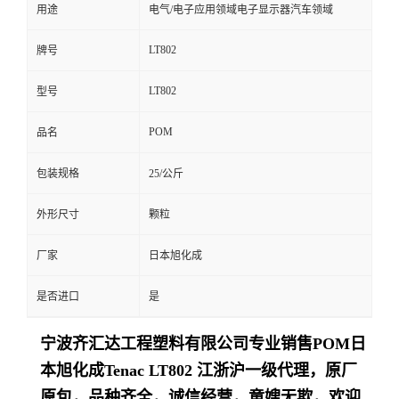
用途
电气/电子应用领域电子显示器汽车领域
LT802
牌号
LT802
型号
POM
品名
包装规格
25/公斤
外形尺寸
颗粒
厂家
日本旭化成
是否进口
是
宁波齐汇达工程塑料有限公司专业销售
POM日
本旭化成Tenac
LT802
江浙沪一级代理，原厂
原包，品种齐全，诚信经营，童嫂无欺，欢迎