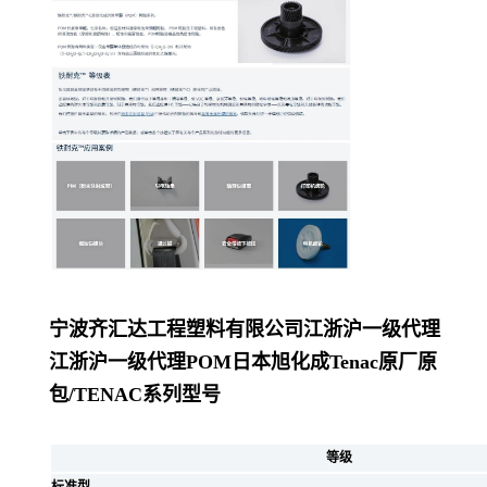
宁波齐汇达工程塑料有限公司
江浙沪一级代理
江浙沪一级代理POM日本旭化成Tenac原厂原
包/
TENAC系列型号
等级